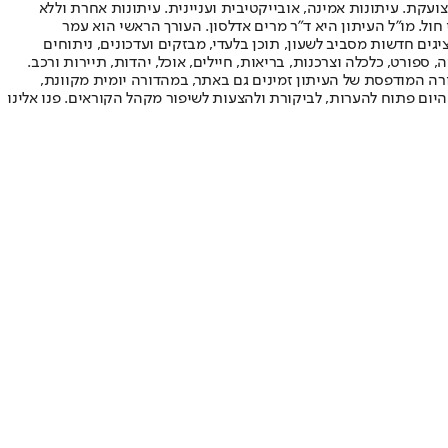
ועקת. עיתונות אמינה, אובייקטיבית ועניינית. עיתונות אחרת וללא
עור החשיפה הגבוה ביותר בימי חול. מו"ל העיתון היא ד"ר מרים אדלסון. העורך הראשי הוא עמר
 והעורך המייסד הוא עמוס רגב. אתרי האינטרנט של "ישראל היום" בעברית ובאנגלית, כמו כן היישומונים (אפליקציות) לאנדרואיד ול-iOS, מציגים חדשות מסביב לשעון, תוכן בלעדי, מבזקים ועדכונים, ניתוחים
, ספורט, כלכלה וצרכנות, בריאות, חיילים, אוכל, יהדות, תיירות ורכב.
דורה המודפסת של העיתון זמינים גם באתר, במהדורה יומית מקוונת,
היום פתוח להערות, לביקורת ולהצעות לשיפור מקהל הקוראים. פנו אלינו