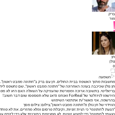
ברק
מור
חן
גולן
0
השמעה
מחשבות מתוך האשפוז בבית החולים. חן עם ברק ב"חתונה ממבט ראשון". ציל
חן גולן שכיכבה בעונה האחרונה של "חתונה ממבט ראשון", שם נחשפנו לי
בריאליטי. בתשובה ארוכה ומפורטת שהעניקה על השאלה האם היא לא מפח
הירשמו לניוזלטר של ForReal ואנחנו נדאג שלא תפספסו שום דבר חשוב!
בהרשמה, אני מאשר/ת את
תנאי השימוש
הווידוי של חן גולן מ"חתונה ממבט ראשון",צילום: צילום מסך
"הגעת ל'חתונמי' כי רצית זוגיות, וקיבלת פרסום ומלא מחזרים. את לא פו
הגעתי ל'חתונמי' כדי למצוא זוגיות. לא ספציפית בתוכנית אלא כדי לקדם עב