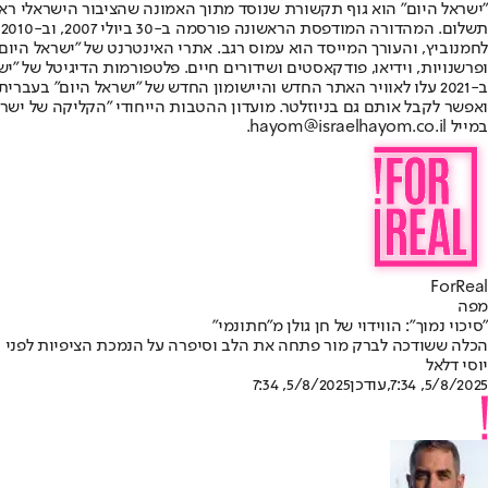
"ישראל היום" הוא גוף תקשורת שנוסד מתוך האמונה שהציבור הישראלי ראוי 
ת
ופרשנויות, וידיאו, פודקאסטים ושידורים חיים. פלטפורמות הדיגיטל של "ישרא
ב-2021 עלו לאוויר האתר החדש והיישומון החדש של "ישראל היום" בע
ואפשר לקבל אותם גם בניוזלטר. מועדון ההטבות הייחודי "הקליקה של ישרא
במייל hayom@israelhayom.co.il.
ForReal
מפה
"סיכוי נמוך": הווידוי של חן גולן מ"חתונמי"
הכלה ששודכה לברק מור פתחה את הלב וסיפרה על הנמכת הציפיות לפני
יוסי דלאל
5/8/2025, 7:34
,עודכן
5/8/2025, 7:34