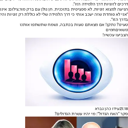
דרכים לזוגיות דרך הלמידה הזו".
הגיעה למצוא זוגיות, לא ספציפית בתוכנית. חן גולן עם ברק מור,צילום: אינ
"אני לא פוחדת שזה יעכב אותי כי דרך הלמידה שלי לא כוללת רק זוגיות וה
בדרך הזו".
טעינו? נתקן! אם מצאתם טעות בכתבה, נשמח שתשתפו אותנו
נושאיםחמים
הצביעו עכשיו!
23:18
עידו כהן גברא
סקר "האח הגדול": מי יהיו עשרת הגדולים?