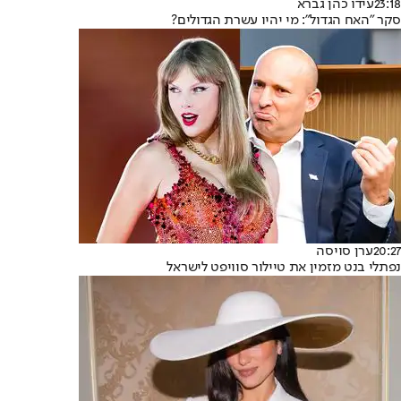
23:18
עידו כהן גברא
סקר "האח הגדול": מי יהיו עשרת הגדולים?
20:27
ערן סויסה
נפתלי בנט מזמין את טיילור סוויפט לישראל