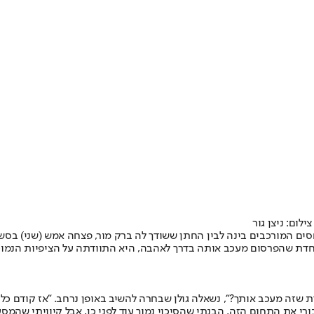
ום: ניצן גור
חסים המורכבים בינה לבין החתן ששודך לה ברק מור, פצחה אמש (שני) בס
דת שהפרסום מעכב אותה בדרך לאהבה, היא התוודתה על הציפיות הנמוכ
חדת שזה מעכב אותך?", נשאלה גולן שבחרה להשיב באופן נרחב. "אז קודם כ
ורי את התחום הזה. הבנתי שהסיכוי נמוך עוד לפני כן, אבל קיוויתי שהמסע