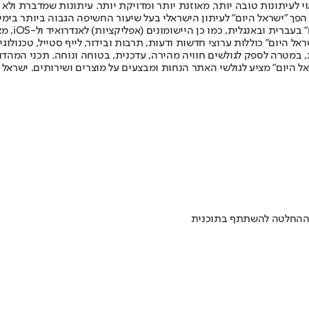
לעיתונות טובה יותר, מאוזנת יותר ומדויקת יותר. עיתונות שמדברת ולא צ
שלום. המהדורה המודפסת הראשונה פורסמה ב-30 ביולי 2007, וב-2010 הפך "ישראל היום" לעיתון הישראלי בעל שי
לחמנוביץ,
ל היום" כוללות ערוצי חדשות ודעות, תרבות ובידור, לייף סטייל, טכנולוגיה
ברית, במטרה לספק לגולשים חוויה מהירה, עדכנית, בטוחה ונוחה. תכני המה
ל היום" מציע לגולשי האתר הנחות ומבצעים על מוצרים ושירותים. ישראל 
 ההחלטה להשתתף בתוכנית