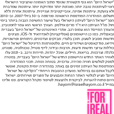
"ישראל היום" הוא גוף תקשורת שנוסד מתוך האמונה שהציבור הישראלי
ראוי לעיתונות טובה יותר, מאוזנת יותר ומדויקת יותר. עיתונות שמדברת
ולא צועקת. עיתונות אמינה, אובייקטיבית ועניינית. עיתונות אחרת וללא
תשלום. המהדורה המודפסת הראשונה פורסמה ב-30 ביולי 2007, וב-2010
הפך "ישראל היום" לעיתון הישראלי בעל שיעור החשיפה הגבוה ביותר בימי
חול. מו"ל העיתון היא ד"ר מרים אדלסון. העורך הראשי הוא עמר לחמנוביץ,
והעורך המייסד הוא עמוס רגב. אתרי האינטרנט של "ישראל היום" בעברית
ובאנגלית, כמו כן היישומונים (אפליקציות) לאנדרואיד ול-iOS, מציגים
חדשות מסביב לשעון, תוכן בלעדי, מבזקים ועדכונים, ניתוחים ופרשנויות,
וידיאו, פודקאסטים ושידורים חיים. פלטפורמות הדיגיטל של "ישראל היום"
כוללות ערוצי חדשות ודעות, תרבות ובידור, לייף סטייל, טכנולוגיה, ספורט,
כלכלה וצרכנות, בריאות, חיילים, אוכל, יהדות, תיירות ורכב. ב-2021 עלו
לאוויר האתר החדש והיישומון החדש של "ישראל היום" בעברית, במטרה
לספק לגולשים חוויה מהירה, עדכנית, בטוחה ונוחה. תכני המהדורה
המודפסת של העיתון זמינים גם באתר, במהדורה יומית מקוונת, ואפשר
לקבל אותם גם בניוזלטר. מועדון ההטבות הייחודי "הקליקה של ישראל
היום" מציע לגולשי האתר הנחות ומבצעים על מוצרים ושירותים. ישראל
היום פתוח להערות, לביקורת ולהצעות לשיפור מקהל הקוראים. פנו אלינו
במייל hayom@israelhayom.co.il.