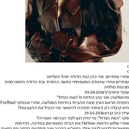
>
>
אחרי שנתיים: אור כהן ובת הדודה תהל השלימו
שנתיים אחרי שהנתק המשפחתי נחשף, הזמרת ובת הדודה המפורסמת
מציגות סולחה
עומר איסוביץ'
05.08.2026
מהמגלשה: אור כהן הודחה מ"האח הגדול"
הזמרת מראש העין יצאה מהבית בהדחת המגלשה, אחרי שבסקר ForReal
היא קיבלה רק 5 אחוזי תמיכה להישאר. ומי הוביל את ההצבעות?
עידו כהן גברא
29.04.2026
סקר "האח הגדול": מי יודח רגע לפני הכניסה השנייה?
אחרי שלוש הדחות שטלטלו את הבית המפורסם במדינה, הדרמות
ממשיכות להגיע לנווה אילן: במוצ"ש הקרוב שוב תתקיים הדחה וגם הפעם