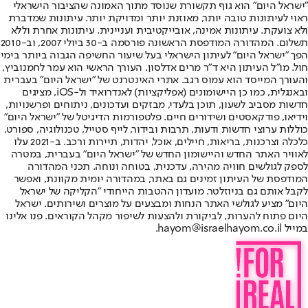
"ישראל היום" הוא גוף תקשורת שנוסד מתוך האמונה שהציבור הישראלי
ראוי לעיתונות טובה יותר, מאוזנת יותר ומדויקת יותר. עיתונות שמדברת
ולא צועקת. עיתונות אמינה, אובייקטיבית ועניינית. עיתונות אחרת וללא
תשלום. המהדורה המודפסת הראשונה פורסמה ב-30 ביולי 2007, וב-2010
הפך "ישראל היום" לעיתון הישראלי בעל שיעור החשיפה הגבוה ביותר בימי
חול. מו"ל העיתון היא ד"ר מרים אדלסון. העורך הראשי הוא עמר לחמנוביץ,
והעורך המייסד הוא עמוס רגב. אתרי האינטרנט של "ישראל היום" בעברית
ובאנגלית, כמו כן היישומונים (אפליקציות) לאנדרואיד ול-iOS, מציגים
חדשות מסביב לשעון, תוכן בלעדי, מבזקים ועדכונים, ניתוחים ופרשנויות,
וידיאו, פודקאסטים ושידורים חיים. פלטפורמות הדיגיטל של "ישראל היום"
כוללות ערוצי חדשות ודעות, תרבות ובידור, לייף סטייל, טכנולוגיה, ספורט,
כלכלה וצרכנות, בריאות, חיילים, אוכל, יהדות, תיירות ורכב. ב-2021 עלו
לאוויר האתר החדש והיישומון החדש של "ישראל היום" בעברית, במטרה
לספק לגולשים חוויה מהירה, עדכנית, בטוחה ונוחה. תכני המהדורה
המודפסת של העיתון זמינים גם באתר, במהדורה יומית מקוונת, ואפשר
לקבל אותם גם בניוזלטר. מועדון ההטבות הייחודי "הקליקה של ישראל
היום" מציע לגולשי האתר הנחות ומבצעים על מוצרים ושירותים. ישראל
היום פתוח להערות, לביקורת ולהצעות לשיפור מקהל הקוראים. פנו אלינו
במייל hayom@israelhayom.co.il.