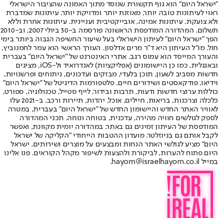
"ישראל היום" הוא גוף תקשורת שנוסד מתוך האמונה שהציבור הישראלי
ראוי לעיתונות טובה יותר, מאוזנת יותר ומדויקת יותר. עיתונות שמדברת
ולא צועקת. עיתונות אמינה, אובייקטיבית ועניינית. עיתונות אחרת וללא
תשלום. המהדורה המודפסת הראשונה פורסמה ב-30 ביולי 2007, וב-2010
הפך "ישראל היום" לעיתון הישראלי בעל שיעור החשיפה הגבוה ביותר בימי
חול. מו"ל העיתון היא ד"ר מרים אדלסון. העורך הראשי הוא עמר לחמנוביץ,
והעורך המייסד הוא עמוס רגב. אתרי האינטרנט של "ישראל היום" בעברית
ובאנגלית, כמו כן היישומונים (אפליקציות) לאנדרואיד ול-iOS, מציגים
חדשות מסביב לשעון, תוכן בלעדי, מבזקים ועדכונים, ניתוחים ופרשנויות,
וידיאו, פודקאסטים ושידורים חיים. פלטפורמות הדיגיטל של "ישראל היום"
כוללות ערוצי חדשות ודעות, תרבות ובידור, לייף סטייל, טכנולוגיה, ספורט,
כלכלה וצרכנות, בריאות, חיילים, אוכל, יהדות, תיירות ורכב. ב-2021 עלו
לאוויר האתר החדש והיישומון החדש של "ישראל היום" בעברית, במטרה
לספק לגולשים חוויה מהירה, עדכנית, בטוחה ונוחה. תכני המהדורה
המודפסת של העיתון זמינים גם באתר, במהדורה יומית מקוונת, ואפשר
לקבל אותם גם בניוזלטר. מועדון ההטבות הייחודי "הקליקה של ישראל
היום" מציע לגולשי האתר הנחות ומבצעים על מוצרים ושירותים. ישראל
היום פתוח להערות, לביקורת ולהצעות לשיפור מקהל הקוראים. פנו אלינו
במייל hayom@israelhayom.co.il.