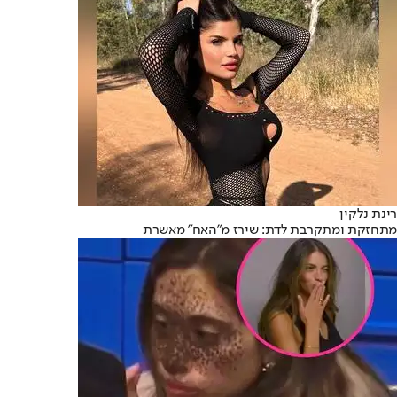
רינת נלקין
מתחזקת ומתקרבת לדת: שירז מ"האח" מאשרת