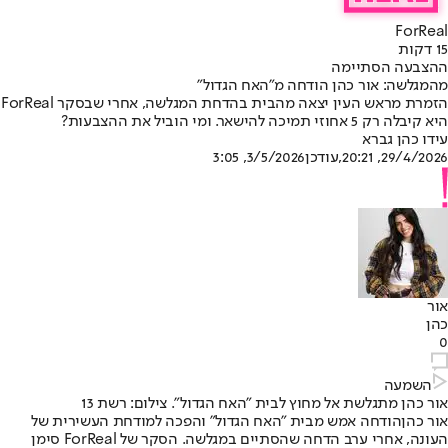
ForReal
15 דקות
ההצבעה הסתיימה
מהמגלשה: אור כהן הודחה מ"האח הגדול"
הזמרת מראש העין יצאה מהבית בהדחת המגלשה, אחרי שבסקר ForReal
היא קיבלה רק 5 אחוזי תמיכה להישאר. ומי הוביל את ההצבעות?
עידו כהן גברא
29/4/2026, 20:21
,עודכן
3/5/2026, 3:05
אור
כהן
0
השמעה
אור כהן מתגלשת אל מחוץ לבית "האח הגדול". צילום: רשת 13
אור כהן
הודחה אמש מבית "האח הגדול" והפכה למודחת העשירית של
העונה, אחרי ערב הדחה שהסתיים במגלשה. הסקר של ForReal סימן