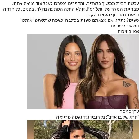
עכשיו הבית ממשיך בלעדיה, והדיירים יצטרכו לעכל עוד יציאה אחת.
מבחינת הסקר של ForReal, זו לא היתה הפתעה גדולה. בפנים, כל הדחה
נראית כמו סוף העולם הקטן.
טעינו? נתקן! אם מצאתם טעות בכתבה, נשמח שתשתפו אותנו
נושאיםקשורים
צפו בוויכוח
ערן סויסה
"חרא של בן אדם": גל רובין נגד נעמה מריומה