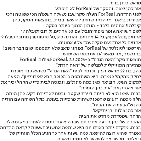
מראש כיוון ברור.
אור כהן יצאה, והסקר של ForReal לא הופתע
לפני ההדחה, ForReal העלה סקר שבו נשאלה השאלה הכי פשוטה והכי
אכזרית בז'אנר: מי הדייר שחייב להישאר בבית. בתוצאות הסקר, כהן
קיבלה 5 אחוזים בלבד - הנתון הנמוך ביותר בסקר.
לשם השוואה,
עומר ציפורי
הוביל עם 30 אחוזים,
גל רובין
קיבלה 17
אחוזים,
פטל אסף
קיבל 14 אחוזים, ו
הודיה כהן
,
טל טיטו
ו
קורן חתוכה
קיבלו 9
אחוזים כל אחד.
נעם טקלה
עמד על 6 אחוזים.
הירשמו לניוזלטר של ForReal ואנחנו נדאג שלא תפספסו שום דבר חשוב!
בהרשמה, אני מאשר/ת את
תנאי השימוש
תוצאות סקר "האח הגדול" ב-ForReal, 2.5.2026,צילום: ForReal
מהזירה המוזיקלית למגלשה של "האח הגדול"
כהן, בת 22 מראש העין, נכנסה לבית "האח הגדול" כשהיא כבר מוכרת
לחלק מהקהל כזמרת. היא השתתפה ב"הכוכב הבא לאירוויזיון", הגיעה
למקום השני, הוציאה מאז כמה סינגלים, ונכנסה לבית כדי שהקהל יכיר את
אור ולא רק את "אור כהן הזמרת".
בבית עצמו היא לא היתה דיירת שקטה, ובטח לא דיירת רקע. כהן היתה
חלק מכמה רגעים שהפכו לשיחות מרכזיות בעונה, כולל השיחה עם הודיה
כהן ש"הבעירה את הבית".
אור כהן,צילום: רן יחזקאל
הדחה שמסדרת מחדש את הבית
ההדחה של כהן הגיעה אחרי יום שבו היא עוד ניסתה לאחוז במקום שלה
בבית. מוקדם יותר באותו יום היא שיתפה את
שני
בחששות לקראת ההדחה
ואמרה שהיא רוצה להישאר. כמה שעות אחר כך הגיע הכלל הוותיק של
ריאליטי: מי שרוצה להישאר לא תמיד נשארת.