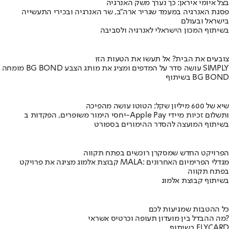
בצל איומי איראן: כך נערך משק האנרגיה
פסגת האנרגיה במעמד שגריר ארה"ב, שר האנרגיה ובכירי התעשייה
בישראל ובעולם
בשיתוף המכון הישראלי לאנרגיה ולסביבה
צובעים את הבית? אל תעשו את הטעות הזו
מומחה BG BOND עושה סדר על המדפים ומציג את מותג הצבע SIMPLY
בשיתוף BG BOND
שיא של 600 מיליון שקל: הטוטו עושה מהפיכה
יחסי הימור משופרים, הפקדות ב-Apple Pay ותשלום זכיות מיידי
בשיתוף המועצה להסדר ההימורים בספורט
הפרויקט החדש שמסקרן רוכשים בפתח תקווה
קבוצת אלמוג מציגה את פרויקט MALA: מגדלי הפרימיום האחרונים
בפתח תקווה
בשיתוף קבוצת אלמוג
כל ההטבות שמגיעות לכם
מה ההבדל בין מועדון תעופה וכרטיס אשראי?
בשיתוף FLYCARD