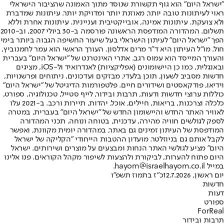
"ישראל היום" הוא גוף תקשורת שנוסד מתוך האמונה שהציבור הישראלי
ראוי לעיתונות טובה יותר, מאוזנת יותר ומדויקת יותר. עיתונות שמדברת
ולא צועקת. עיתונות אמינה, אובייקטיבית ועניינית. עיתונות אחרת וללא
תשלום. המהדורה המודפסת הראשונה פורסמה ב-30 ביולי 2007, וב-2010
הפך "ישראל היום" לעיתון הישראלי בעל שיעור החשיפה הגבוה ביותר בימי
חול. מו"ל העיתון היא ד"ר מרים אדלסון. העורך הראשי הוא עמר לחמנוביץ,
והעורך המייסד הוא עמוס רגב. אתרי האינטרנט של "ישראל היום" בעברית
ובאנגלית, כמו כן היישומונים (אפליקציות) לאנדרואיד ול-iOS, מציגים
חדשות מסביב לשעון, תוכן בלעדי, מבזקים ועדכונים, ניתוחים ופרשנויות,
וידיאו, פודקאסטים ושידורים חיים. פלטפורמות הדיגיטל של "ישראל היום"
כוללות ערוצי חדשות ודעות, תרבות ובידור, לייף סטייל, טכנולוגיה, ספורט,
כלכלה וצרכנות, בריאות, חיילים, אוכל, יהדות, תיירות ורכב. ב-2021 עלו
לאוויר האתר החדש והיישומון החדש של "ישראל היום" בעברית, במטרה
לספק לגולשים חוויה מהירה, עדכנית, בטוחה ונוחה. תכני המהדורה
המודפסת של העיתון זמינים גם באתר, במהדורה יומית מקוונת, ואפשר
לקבל אותם גם בניוזלטר. מועדון ההטבות הייחודי "הקליקה של ישראל
היום" מציע לגולשי האתר הנחות ומבצעים על מוצרים ושירותים. ישראל
היום פתוח להערות, לביקורת ולהצעות לשיפור מקהל הקוראים. פנו אלינו
במייל hayom@israelhayom.co.il.
יום ראשון, 12.7.2026
כ"ז בתמוז תשפ"ו
חדשות
דעות
ספורט
ForReal
תרבות ובידור