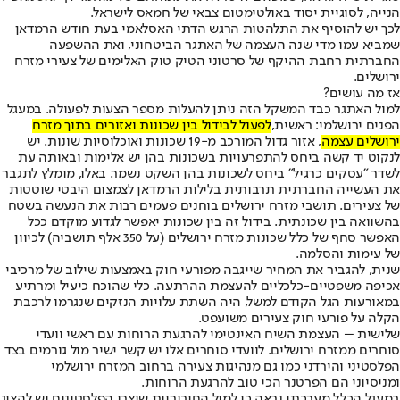
הנייה, לסוגיית יסוד באולטימטום צבאי של חמאס לישראל.
לכך יש להוסיף את התלהטות הרגש הדתי האסלאמי בעת חודש הרמדאן
שמביא עמו מדי שנה העצמה של האתגר הביטחוני, ואת ההשפעה
החברתית רחבת ההיקף של סרטוני הטיק טוק האלימים של צעירי מזרח
ירושלים.
אז מה עושים?
למול האתגר כבד המשקל הזה ניתן להעלות מספר הצעות לפעולה. במעגל
הפנים ירושלמי: ראשית,
לפעול לבידול בין שכונות ואזורים בתוך מזרח
ירושלים עצמה
, אזור גדול המורכב מ-19 שכונות ואוכלוסיות שונות. יש
לנקוט יד קשה ביחס להתפרעויות בשכונות בהן יש אלימות ובאותה עת
לשדר "עסקים כרגיל" ביחס לשכונות בהן השקט נשמר. באלו, מומלץ לתגבר
את העשייה החברתית תרבותית בלילות הרמדאן לצמצום היבטי שוטטות
של צעירים. תושבי מזרח ירושלים בוחנים פעמים רבות את הנעשה בשטח
בהשוואה בין שכונתית. בידול זה בין שכונות יאפשר לגדוע מוקדם ככל
האפשר סחף של כלל שכונות מזרח ירושלים (על 350 אלף תושביה) לכיוון
של עימות והסלמה.
שנית, להגביר את המחיר שייגבה מפורעי חוק באמצעות שילוב של מרכיבי
אכיפה משפטיים-כלכליים להעצמת ההרתעה. כלי שהוכח כיעיל ומרתיע
במאורעות הגל הקודם למשל, היה השתת עלויות הנזקים שנגרמו לרכבת
הקלה על פורעי חוק צעירים משועפט.
שלישית – העצמת השיח האינטימי להרגעת הרוחות עם ראשי וועדי
סוחרים ממזרח ירושלים. לוועדי סוחרים אלו יש קשר ישיר מול גורמים בצד
הפלסטיני והירדני כמו גם מנהיגות צעירה ברחוב המזרח ירושלמי
ומניסיוני הם הפרטנר הכי טוב להרגעת הרוחות.
במעגל הכלל מערכתי נראה כי למול החיבוריות שיצרו הפלסטינים יש להציג