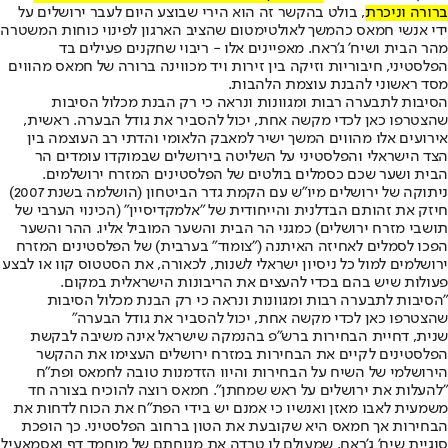
ברורה וניכרת
, בולט בהקשר זה הוא הירי שבוצע היום לעבר ירושלים על
ידי אנשי חמאס כהמשך לאולטימטום שהציב הארגון לפינוי כוחות המשטרה
מהר הבית ושיח' ג'ראח. מאפיינים אלו - ריבוי שחקנים פעילים בד
הפלסטיני, חיבוריות וזיקה בין זירות ויד מכווינה ברורה של חמאס מהווים
מסד ראשוני להבנת עוצמת הלהבות.
הסיבות לתבערה רבות ומגוונות ונראה כי רק הבנת מכלול הסיבות
שהצטרפו כאן לכדי מקשה אחת, יכול להסביר את גודל הבערה. ראשית,
אירועים אלו מהווים המשך ישיר למאבק הלאומי והדתי רב העוצמה בין
הצד הישראלי והפלסטיני על השליטה בירושלים שבמוקדו עומדים הר
הבית ושער שכם כסמלים בולטים של הפלסטינים המזרח ירושלמים.
ניתוקה של ירושלים מיו"ש עם הקמת גדר הביטחון (הושלמה בשנת 2007)
חיזק את זהותם הבדלנית והייחודית של "אלמקדיסיין" (הכינוי הערבי של
תושבי מזרח ירושלים) כמגני הר הבית והשער המוביל אליו. ההר והשער
הפכו לסמלים לאחיזה האיתנה ("צומוד" בערבית) של הפלסטינים המזרח
ירושלמים למול כל ניסיון ישראלי לשנות, לכאורה, את הסטטוס קוו או לבצע
פעולות שיש בהם בכדי להעצים את הריבונות הישראלית במקום.
"הסיבות לתבערה רבות ומגוונות ונראה כי רק הבנת מכלול הסיבות
שהצטרפו כאן לכדי מקשה אחת, יכול להסביר את גודל הבערה"
שנית, דחיית הבחירות ברש"פ בהנמקה שישראל אינה משיבה לבקשת
הפלסטינים לקיים את הבחירות במזרח ירושלים העצימו את ההקשר
הירושלמי של השיח על הבחירות והיוו הזדמנות טובה לחמאס ופת"ח
"להעלות את ירושלים על ראש שמחתן". חמאס רוצה להוכיח בצורה חד
משמעית לאבו מאזן ואנשיו כי אמנם יש בידי הפת"ח את הכוח לדחות את
הבחירות אך חמאס היא שקובעת את הטון ברחוב הפלסטיני. כך הופכת
סוגיית שיח' ג'ראח, שמעולם לו טרדה את מנוחתם של מוחמד דף ואסמאעיל