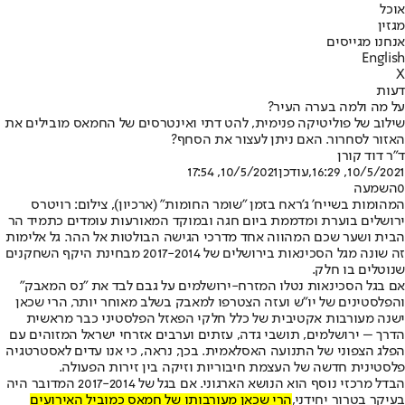
אוכל
מגזין
אנחנו מגייסים
English
X
דעות
על מה ולמה בערה העיר?
שילוב של פוליטיקה פנימית, להט דתי ואינטרסים של החמאס מובילים את
האזור לסחרור. האם ניתן לעצור את הסחף?
ד"ר דוד קורן
10/5/2021, 16:29
,עודכן
10/5/2021, 17:54
0
השמעה
המהומות בשייח' ג'ראח בזמן "שומר החומות" (ארכיון), צילום: רויטרס
ירושלים בוערת ומדממת ביום חגה ובמוקד המאורעות עומדים כתמיד הר
הבית ושער שכם המהווה אחד מדרכי הגישה הבולטות אל ההר. גל אלימות
זה שונה מגל הסכינאות בירושלים של 2017-2014 מבחינת היקף השחקנים
שנוטלים בו חלק.
אם בגל הסכינאות נטלו המזרח-ירושלמים על גבם לבד את "נס המאבק"
והפלסטינים של יו"ש ועזה הצטרפו למאבק בשלב מאוחר יותר, הרי שכאן
ישנה מעורבות אקטיבית של כלל חלקי הפאזל הפלסטיני כבר מראשית
הדרך – ירושלמים, תושבי גדה, עזתים וערבים אזרחי ישראל המזוהים עם
הפלג הצפוני של התנועה האסלאמית. בכך, נראה, כי אנו עדים לאסטרטגיה
פלסטינית חדשה של העצמת חיבוריות וזיקה בין זירות הפעולה.
הבדל מרכזי נוסף הוא הנושא הארגוני. אם בגל של 2017-2014 המדובר היה
בעיקר בטרור יחידני,
הרי שכאן מעורבותו של חמאס כמוביל האירועים