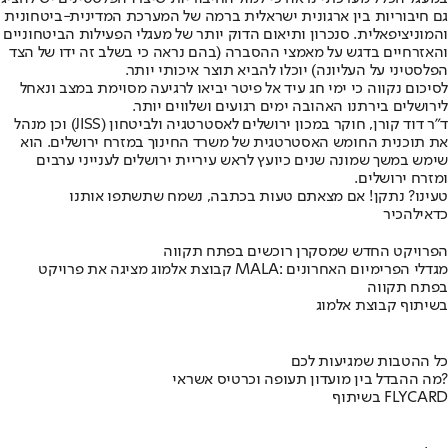
גם חיבוריות בין ארגונית ישראלית ברמה של המערכת המדינית-ביטחונית
והמוניציפאלית. סנכרון ותיאום הדוק יותר של מעגלי הפעילות הביטחוניים
והאזרחיים בדגש על מאמצי ההסברה (בהם נראה כי בשלב זה ידו של הצד
הפלסטיני על העליונה) יוכלו להביא תוצר איכותי יותר.
לסיכום נקווה כי ימי חג עיד אל פיטר יביאו לרגיעה מסוימת במצב ונאחל
לירושלים בירתנו האהובה ימים רגועים ושלווים יותר.
ד"ר דוד קורן, חוקר במכון ירושלים לאסטרטגיה ולביטחון (JISS) וכן מנהל
את תוכנית החומש האסטרטגית של משרד החינוך במזרח ירושלים. הוא
שימש במשך שמונה שנים כיועץ לראש עיריית ירושלים לענייני ערבים
ומזרח ירושלים.
טעינו? נתקן! אם מצאתם טעות בכתבה, נשמח שתשתפו אותנו
כדאי
להכיר
הפרויקט החדש שמסקרן רוכשים בפתח תקווה
קבוצת אלמוג מציגה את פרויקט MALA: מגדלי הפרימיום האחרונים
בפתח תקווה
בשיתוף קבוצת אלמוג
כל ההטבות שמגיעות לכם
מה ההבדל בין מועדון תעופה וכרטיס אשראי?
בשיתוף FLYCARD