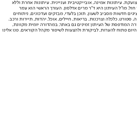
ועקת. עיתונות אמינה, אובייקטיבית ועניינית. עיתונות אחרת וללא
עור החשיפה הגבוה ביותר בימי חול. מו"ל העיתון היא ד"ר מרים אדלסון. העורך הראשי הוא עמר
 והעורך המייסד הוא עמוס רגב. אתרי האינטרנט של "ישראל היום" בעברית ובאנגלית, כמו כן היישומונים (אפליקציות) לאנדרואיד ול-iOS, מציגים חדשות מסביב לשעון, תוכן בלעדי, מבזקים ועדכונים, ניתוחים
, ספורט, כלכלה וצרכנות, בריאות, חיילים, אוכל, יהדות, תיירות ורכב.
דורה המודפסת של העיתון זמינים גם באתר, במהדורה יומית מקוונת,
היום פתוח להערות, לביקורת ולהצעות לשיפור מקהל הקוראים. פנו אלינו