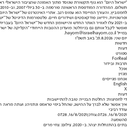
"ישראל היום" הוא גוף תקשורת שנוסד מתוך האמונה שהציבור הישראלי ראוי 
ת
ופרשנויות, וידיאו, פודקאסטים ושידורים חיים. פלטפורמות הדיגיטל של "ישרא
ב-2021 עלו לאוויר האתר החדש והיישומון החדש של "ישראל היום" בע
ואפשר לקבל אותם גם בניוזלטר. מועדון ההטבות הייחודי "הקליקה של ישרא
במייל hayom@israelhayom.co.il.
יום שני, 3.8.2026
כ' באב תשפ"ו
חדשות
דעות
ספורט
ForReal
תרבות ובידור
אוכל
מגזין
אנחנו מגייסים
English
X
דעות
די לחמיצות: החלטת הבנייה טובה להתיישבות
איך אפשר שלא לברך על ההישג, שהחל בימי טראמפ ונתניהו, ועתה מראה ה
עודד רביבי
16/8/2021, 07:26
,עודכן
16/8/2021, 07:28
0
השמעה
בתים בהתנחלות יצהר, ב-2020, צילום: צחי מרים