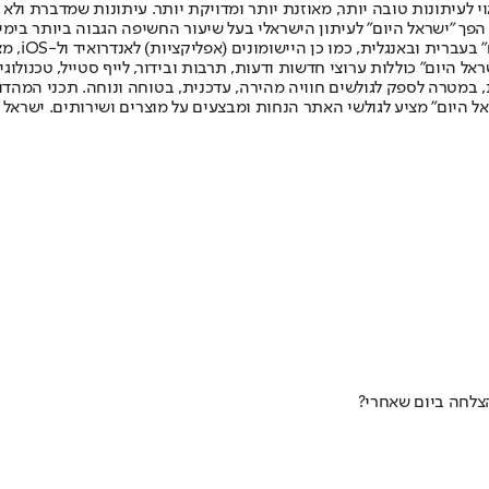
לעיתונות טובה יותר, מאוזנת יותר ומדויקת יותר. עיתונות שמדברת ולא צ
שלום. המהדורה המודפסת הראשונה פורסמה ב-30 ביולי 2007, וב-2010 הפך "ישראל היום" לעיתון הישראלי בעל שי
לחמנוביץ,
ל היום" כוללות ערוצי חדשות ודעות, תרבות ובידור, לייף סטייל, טכנולוגיה
ברית, במטרה לספק לגולשים חוויה מהירה, עדכנית, בטוחה ונוחה. תכני המה
ל היום" מציע לגולשי האתר הנחות ומבצעים על מוצרים ושירותים. ישראל 
צלחה ביום שאחרי?