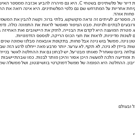
מועצת יש"ע מיהרה לצאת נגד החלטת הממשלה לאשר בנייה של אלף יחידות דיור של 
 צרה, כזו שמתעלמת מצעד ראשון של ריבונות ישראלית בשטחי C ולקיחת אחריות על המתרחש שם גם כלפי הפל
פחות אוהד.
אלה, מספרים. לעיתים זה נראה מקושקש, בלתי ברור, וקשה להבין את המש
רובעים לבתים ולגינות. מבט הציפור מאפשר לראות את התמונה כולה. נד
 מטרת המועצה היא לקדם את הבנייה, לחזק את היישובים ואת האחיזה ב
שנות מדיניות, לראות את חצי הכוס הריקה, לפספס הזדמנויות.
נטון גינה, ממשל בוש גינה אבל פחות, בתקופת אובאמה סבלנו שמונה שני
ת ביידן לא גינה, לא תקף, לא ערער. יותר מרבע מאה ייחלנו לרגע הזה שב
יל ריבונות בשטחי C, ועתה הממשלה נענית ומודיעה הלכה למעשה היכן אסור והיכן מותר לבנות.
יבון. ההחלטה היא הפנמה של ממשל דמוקרטי בוושינגטון, ושל ממשלה שמו
 ובעולם