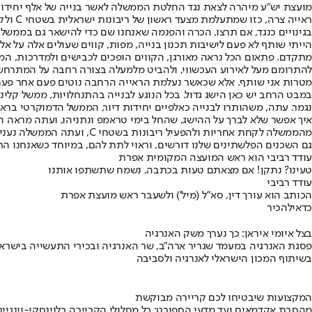
ראייה
בגינויים כנגד, אם תרצו, הכרה והפנמה שאנחנו שם כדי להישאר גם בממשל 
הייתי שותף לא פעם לישיבות תכנון בנייה, מפות, קווים שעולים אלה על 
מתקדם. פתאום הכל נראה מאורגן, הקווים הופכים לכבישים ולמדרכות, המ
להתרומם מעל לאירוע העכשווי, ולהביט מלמעלה בצורה רחבה על המתרחש.
מטרות אני שותף. אלא שכאשר נעלמת הראייה הרחבה נוטים פעם אחר פעם ל
במבט הרחב יש כאן הישג גדול. בכל הנוגע לבנייה בהתנחלויות, ממשל קלי
נגמר. עתה, משהותרו לבנייה כאלפיים יחידות דיור, הממשל הדמוקרטי בראשו
מהממשלה לקחת אחריות ולהפע
גם השכנים הפלשתינים שלנו דורשים, וראוי לתת להם, במיוחד כשאנחנו הר
עודד רביבי הוא ראש המועצה המקומית אפרת
טעינו? נתקן! אם מצאתם טעות בכתבה, נשמח שתשתפו אותנו
עודד רביבי
הכותב הוא עורך דין, סא"ל (מיל') ולשעבר ראש מועצת אפרת
כדאי
להכיר
בצל איומי איראן: כך נערך משק האנרגיה
פסגת האנרגיה במעמד שגריר ארה"ב, שר האנרגיה ובכירי התעשייה בישראל
בשיתוף המכון הישראלי לאנרגיה ולסביבה
המקצועות שיבטיחו לכם קריירה מבוקשת
מהסבת אקדמאים ועד מדעי הספורט: כל מסלולי הקריירה בלוינסקי-וינגייט