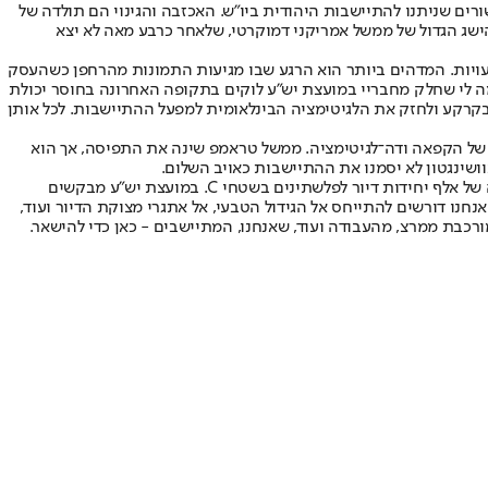
פלשתינים בשטחי C. היא גם מיהרה להביע אכזבה ממספר האישורים שניתנו להתיישבות היהודית ביו"ש. האכזבה והגינוי הם תולדה של
שתינים. היא אינה רואה את ההישג הגדול של ממשל אמריקני דמוקרטי, שלאחר כרבע מאה לא יצא
מעויות. המדהים ביותר הוא הרגע שבו מגיעות התמונות מהרחפן כשהעסק
מה לי שחלק מחבריי במועצת יש"ע לוקים בתקופה האחרונה בחוסר יכולת
קרקע ולחזק את הלגיטימציה הבינלאומית למפעל ההתיישבות. לכל אותן
ם של הקפאה ודה־לגיטימציה. ממשל טראמפ שינה את התפיסה, אך הוא
וושינגטון לא יסמנו את ההתיישבות כאויב השלום.
איך אפשר שלא לברך על ההישג, שהחל בימי טראמפ ונתניהו, ועתה מראה הצלחה ביום שאחרי? מאותו מבט־על, יש לבחון גם את ההחלטה לאשר בנייה של אלף יחידות דיור לפלשתינים בשטחי C. במועצת יש"ע מבקשים
 כמו שבהתיישבות אנחנו דורשים להתייחס אל הגידול הטבעי, אל אתגרי מצוקת הדיור ועוד,
רכבת ממרצ, מהעבודה ועוד, שאנחנו, המתיישבים - כאן כדי להישאר.