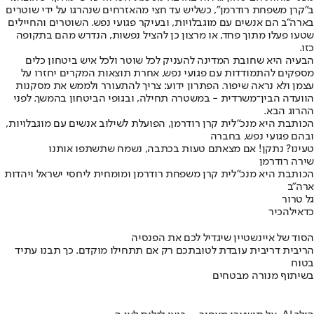
ב"קרן משפחת רודרמן", כשליש עד חצי מהאזרחים שנהרגו על ידי שוטרים
בארה"ב הם אנשים עם מוגבלויות, ובעיקר פגועי נפש. השוטרים והחיילים
שטעו פעלו מתוך פחד, או מרצון כן להציל נפשות, הנדרש מהם בתקופה
כזו.
הבעיה היא שחובת המדינה להעניק לכל שוטר ולכל איש ביטחון כלים
מספקים להתמודדות עם פגועי נפש, אחרת תוצאות המקרים יחזרו על
עצמן ולא נראה שיפור. הפתרון ידוע: צריך להתעורר ולממש את מסקנות
הוועדה הבין־משרדית - במשטרה תחילה, ובגופי הביטחון בהמשך. לפני
ההרוג הבא.
הכותבת היא מנכ"לית קרן רודרמן, הפועלת לשילוב אנשים עם מוגבלויות,
ובהם פגועי נפש, בחברה
טעינו? נתקן! אם מצאתם טעות בכתבה, נשמח שתשתפו אותנו
שירה רודרמן
הכותבת היא מנכ"לית קרן משפחת רודרמן ומומחית ליחסי ישראל ויהדות
ארה"ב
גל טרור
כדאי
להכיר
הסוד של איינשטיין שיגדיל לכם את הפנסיה
הריבית דריבית עובדת לטובתכם רק אם תתחילו מוקדם. כך תבנו עתיד
בטוח
בשיתוף מנורה מבטחים