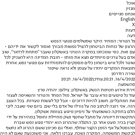
אוכל
מגזין
אנחנו מגייסים
English
X
דעות
דעה
גל הטרור: המחיר היקר שמשלמים פגועי הנפש
הרצון של כוחות הביטחון להציל נפשות מבורך ואסור לקשור את ידיהם •
עם זאת, כפי שנוכחנו במקרה הטרגי באשקלון שעבר "מתחת לרדאר", שוב
אדם בעל צרכים מיוחדים מצא את מותו • חובת המדינה היא להעניק לכל
שוטר ולכל איש ביטחון כלים מספקים להתמודדות עם פגועי נפש, אחרת
תוצאות המקרים יחזרו על עצמן ולא נראה שיפור
שירה רודרמן
16/4/2022, 20:21
,עודכן
16/4/2022, 20:21
0
השמעה
זירת אירוע חטיפת הנשק באשקלון, צילום: יהודה פרץ
עוד גל פיגועים נורא עובר על ישראל. מול הפחד והטרור והשאיפה לעצור
את המחבלים, חשוב להיות דרוכים - אבל קל לעשות טעויות. בכל העצב
הזה, אני רוצה לכתוב פה על גורלו של אדם בלי שם. ביום שני שעבר, ליבי
הלם בחוזקה כששמעתי על ניסיון פיגוע בצומת אשקלון.
התקשורת דיווחה על מחבל שחטף נשק מחיילת וחוסל במהירות על ידי
קצין בכיר. מעט אחר כך, התגלה שההרוג הוא יהודי פגוע נפש שברח
מהוסטל.על אף הזמן הקצר שחלף, ואולי גם מכיוון ששם ההרוג לא נחשף
לבקשת המשפחה, המקרה נשכח. עברנו הלאה. אני משוכנעת שאם לא היה