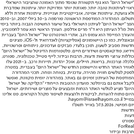
"ישראל היום" הוא גוף תקשורת שנוסד מתוך האמונה שהציבור הישראלי
ראוי לעיתונות טובה יותר, מאוזנת יותר ומדויקת יותר. עיתונות שמדברת
ולא צועקת. עיתונות אמינה, אובייקטיבית ועניינית. עיתונות אחרת וללא
תשלום. המהדורה המודפסת הראשונה פורסמה ב-30 ביולי 2007, וב-2010
הפך "ישראל היום" לעיתון הישראלי בעל שיעור החשיפה הגבוה ביותר בימי
חול. מו"ל העיתון היא ד"ר מרים אדלסון. העורך הראשי הוא עמר לחמנוביץ,
והעורך המייסד הוא עמוס רגב. אתרי האינטרנט של "ישראל היום" בעברית
ובאנגלית, כמו כן היישומונים (אפליקציות) לאנדרואיד ול-iOS, מציגים
חדשות מסביב לשעון, תוכן בלעדי, מבזקים ועדכונים, ניתוחים ופרשנויות,
וידיאו, פודקאסטים ושידורים חיים. פלטפורמות הדיגיטל של "ישראל היום"
כוללות ערוצי חדשות ודעות, תרבות ובידור, לייף סטייל, טכנולוגיה, ספורט,
כלכלה וצרכנות, בריאות, חיילים, אוכל, יהדות, תיירות ורכב. ב-2021 עלו
לאוויר האתר החדש והיישומון החדש של "ישראל היום" בעברית, במטרה
לספק לגולשים חוויה מהירה, עדכנית, בטוחה ונוחה. תכני המהדורה
המודפסת של העיתון זמינים גם באתר, במהדורה יומית מקוונת, ואפשר
לקבל אותם גם בניוזלטר. מועדון ההטבות הייחודי "הקליקה של ישראל
היום" מציע לגולשי האתר הנחות ומבצעים על מוצרים ושירותים. ישראל
היום פתוח להערות, לביקורת ולהצעות לשיפור מקהל הקוראים. פנו אלינו
במייל hayom@israelhayom.co.il.
יום חמישי, 7.5.2026
כ' באייר תשפ"ו
חדשות
דעות
ספורט
ForReal
תרבות ובידור