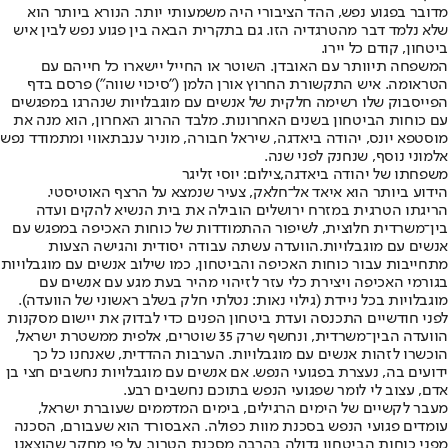
מדובר בפגוע נפש, ההד הציבורי היה משמעותי יותר. הנורא ביותר הוא
שלא נלמד דבר מהטרגדיה הזו. גם בתקרית הבאה בין פגוע נפש לבין איש
ביטחון, קודם כל יירו.
המשפחה תיוותר עם האובדן. השוטר או החייל יישארו כל חייהם עם
הטראומה. איש התקשורת החרוץ אורן הלמן ("סיכוי שווה") פרסם בדף
הפייסבוק שלו רשימה חלקית של אנשים עם מוגבלויות שנהרגו במפגשים
עם כוחות הביטחון בשנים האחרונות. מלבד ההרוג האחרון, הוא מנה את
מוסטפא יונס, יהודה ביאדגה, שיראל חבורה, מוניר ענבתאווי ומתמודד נפש
אלמוני נוסף, שנחנק לפני שנה.
משפחתו של יהודה ביאדגה,צילום: יוסי זליגר
הידוע ביותר הוא איאד אל־חלאק, צעיר שנמצא על הרצף האוטיסטי.
הריגתו הטרגית במזרח ירושלים הובילה את בית הנשיא להקים ועדה
בין־משרדית חלוצית, לשיפור ההתמודדות של כוחות האכיפה במפגש עם
אנשים עם מוגבלויות.הוועדה עשתה עבודה יסודית והגישה הצעות
מתחייבות עבור כוחות האכיפה והביטחון, כמו שילוב אנשים עם מוגבלויות
בגורמי האכיפה ויצירת כלי עזר לזיהוי מהיר בעת מגע עם אנשים עם
מוגבלויות בכל ניידת (גילוי נאות: נטלתי חלק בשלב ראשוני של הוועדה).
לפני חודשיים התכנסה ועדת ביטחון הפנים כדי לבדוק את יישום מסקנות
הוועדה הבין־משרדית, ונחשף שרק 35 שוטרים, אלפית ממשטרת ישראל,
הוכשרו לזהות אנשים עם מוגבלויות. הערבות ההדדית, שאנחנו כל כך
ידועים בה, נעצרת בפגועי הנפש. אם אנשים עם מוגבלויות נחשבים חצי בן
אדם, עצוב לי לומר שפגועי הנפש בתוכם נחשבים רבע.
מעבר לקשיים של הימים הרגילים, בימים המדממים שעוברת ישראל,
עומדים פגועי הנפש בסכנת מוות כפולה. האבסורד הוא שעבורם, הסכנה
מפני כוחות הביטחון גדולה בהרבה מסכנת הטרור. על פי מחקר שהוצאנו