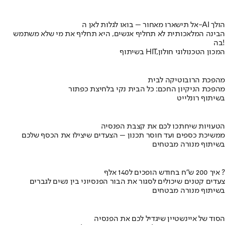
אל תישארו מאחור – בואו לגלות לאן ה-AI הולך
הבינה המלאכותית לא תחליף אנשים, היא תחליף את מי שלא משתמש
בה!
בשיתוף HIT,המכון הטכנולוגי חולון
מהפכת הרובוטיקה לבית
מהפכת הניקיון החכם: כל הבית נקי בלחיצת כפתור
בשיתוף רונלייט
הטעויות שיחתכו לכם את קצבת הפנסיה
ממשיכת כספים ועד חוסר תכנון – הצעדים שיצילו את הכסף שלכם
בשיתוף מנורה מבטחים
איך 200 ש"ח בחודש הופכים ל140 אלף ?
צעדים קטנים שיכולים לסגור את הבור הפנסיוני בין נשים לגברים
בשיתוף מנורה מבטחים
הסוד של איינשטיין שיגדיל לכם את הפנסיה