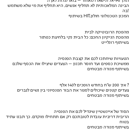
אל תישארו מאחור – בואו לגלות לאן ה-AI הולך
הבינה המלאכותית לא תחליף אנשים, היא תחליף את מי שלא משתמש
בה!
בשיתוף HIT,המכון הטכנולוגי חולון
מהפכת הרובוטיקה לבית
מהפכת הניקיון החכם: כל הבית נקי בלחיצת כפתור
בשיתוף רונלייט
הטעויות שיחתכו לכם את קצבת הפנסיה
ממשיכת כספים ועד חוסר תכנון – הצעדים שיצילו את הכסף שלכם
בשיתוף מנורה מבטחים
איך 200 ש"ח בחודש הופכים ל140 אלף ?
צעדים קטנים שיכולים לסגור את הבור הפנסיוני בין נשים לגברים
בשיתוף מנורה מבטחים
הסוד של איינשטיין שיגדיל לכם את הפנסיה
הריבית דריבית עובדת לטובתכם רק אם תתחילו מוקדם. כך תבנו עתיד
בטוח
בשיתוף מנורה מבטחים