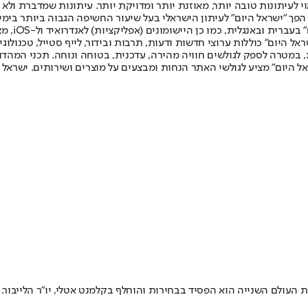
לעיתונות טובה יותר, מאוזנת יותר ומדויקת יותר. עיתונות שמדברת ולא צ
שלום. המהדורה המודפסת הראשונה פורסמה ב-30 ביולי 2007, וב-2010 הפך "ישראל היום" לעיתון הישראלי בעל שי
לחמנוביץ,
ל היום" כוללות ערוצי חדשות ודעות, תרבות ובידור, לייף סטייל, טכנולוגיה
ברית, במטרה לספק לגולשים חוויה מהירה, עדכנית, בטוחה ונוחה. תכני המה
ל היום" מציע לגולשי האתר הנחות ומבצעים על מוצרים ושירותים. ישראל 
 העולם השנייה הוא הפסיד בבחירות והוחלף בקלמנט אטלי, יו"ר הלייבור. 