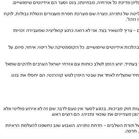
ן מדינת כל אזרחיה. מבחינתו, בנט וסער הם אידיוטים שימושיים.
שליטה של נתניהו, נוצרה שם מערכת חסרת מעצורים ונטולת גבולות, לוקח
וזהו".
 - צריך להשאיר בצד. אני לא רואה כרגע קואליציה שמעבירה זכויות
לכות אידיוטים שימושיים. כל הקוסמטיקה של ריפוי, איחוי, פיוס, על
ו בעתיד, יגיע הזמן לשלב כוחות עם אזרחי ישראל הערבים ולהקים שמאל
יד שמצליח לאחד את שבטי הימין לגוש קוהרנטי, הם יחסלו את בנט.
חוק מביכות. בנוגע לסער אין טעם לדבר. שם זה לא אירוע פוליטי אלא
 מעניינים את שונאי נתניהו. הם רוצים ראש.
של תורת השלבים - הדחת נתניהו. השבוע שוב נחשפנו להעלמת הראיות
 חרפה.