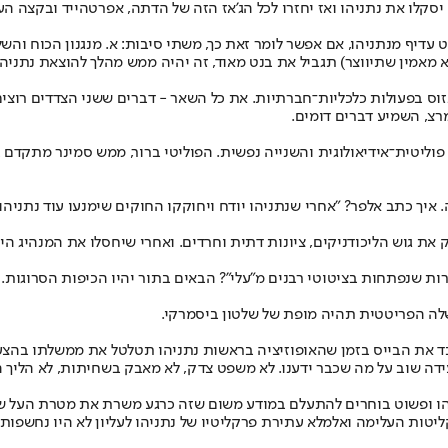
ו את נתניהו ואז יחזרו לכל הג'אז הזה של הדתה, אפרטהייד ובקצה העליו
נט עדיף מנתניהו, אם אפשר לומר זאת כך, משתי סיבות: א. מנגנון הכוח וה
א מאמין שתיווצר) תגביל את בנט מאוד, זה יהיה ממש מהלך להוצאת נתניהו 
נזוס בפעולות כלכליות־חברתיות. את כל השאר - דברים ששני הצדדים רוצים
רצ, השמיע דברים דומים.
פוליטית־אידיאולוגית והשנייה נפשית. הפוליטי ברור, ממש סמינר מתקדם בה
 איך כתב אלפר? "אחרי שנתניהו יודח ויחוקקו החוקים שימנעו עוד נתניה
ת גוש הליכודניקים, ציונות דתית וחרדים. ואחרי שיחסלו את המנהיג היח
ד את הבייס בזמן שהאופוזיציה בראשות נתניהו תטלטל את ממשלתו בהצעות 
 שוב על מה שכבר ידענו. לא משפט צדק, לא מאבק בשחיתות, לא הליך הוגן
תניהו ופשוט בוחרים להתעלם במודע משום שזה כרגע משרת את מטרת העל 
טות העלימה ואלמלא עתירת פרקליטיו של נתניהו לעליון לא היו נחשפות.