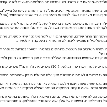
אלפר משמיע את קול השבט שלו ומבחינתם המלחמה מושעית לשנה. קודם יסקל
גם ברשת המנגינה דומה. מיקי גיצין, מנכ"ל הקרן החדשה לישראל, צייץ: "ב
זמן לבנות מערכות כאלה. לבנט לא תהיה כזו. ב. הקואליציה שתיווצר (אני ל
יו"ר העבודה מרב מיכאלי אמרה בראיון לרשת ב' "אין סיבה לא להגיע לקונצ
לקהילה הגאה ותחבורה ציבורית בשבת". גם יאיר גולן, מזהה התהליכים ממ
מתוך הלך הרוח שלהם, החשוף והגלוי יש לומר, אני גוזר שתי מסקנות. אחת 
גבם של מיליון מצביעי ליכוד, לא תהפוך את העסקה הזו לכשרה.
זו תורת השלבים של השמאל, מתחילים בנתניהו ויסיימו במדינת כל אזרחיה.
חדש".
אז קודם ישתמשו בבנט
במטרת העל להסיר את אבן הראשה של הימין ולפרק א
זוכרים על מה דיברו פה רגע לפני 2019? זוכרים את ה"הדתה"? זוכרים מהדורות שנפתחות בציטוטי רבנים מ"עלי"? הבאים בתור יהיו הכיפות הסרוגות.
עם 13 קולות זו לא תהיה ממשלת ימין, אלא ממשלת ביזיון שלעומתה הממשלה הפריטטית תהיה מופת של שלטון ביסמרקי.
אם בנט יעשה טעות ויצטרף לגוש השנאה לא תהיה לו תקנה בימין. הוא יאב
אירוע נפשי. שנאה ונקמה. המסקנה השנייה שעולה מתוך דוברי השמאל מעידה
כלומר, הם לא עיוורים ולא תמימים, הם רואים את כל העיוותים בתיקי נ
של הפרקליטות, השיחות של אילן ישועה שנמחקו מהטלפון. שיחות שהפרקלי