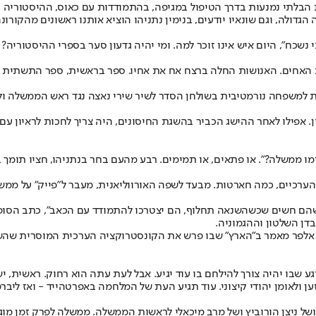
הבלתי נמנעות בדרך הטיפול במגיפה, בהתמודדות עם כאוס, ההיסטוריה ת
הגדולה, וגם שונאיו יודעים, בנימין נתניהו הוציא אותנו ראשונים מהקורונ
האחים. האנושות החלה ברצח אח את אחיו. ספר בראשית, ספר התשתית של
 למשפחה נורמטיבית בשולחן הסדר לשיר שירי נאצה נגד ראש הממשלה ולצ
 אפילו לאחר ההישג הכביר בהשגת החיסונים, היה צריך לחכות לראיון עם מ
ימו ממשלה?". או פתאים, או תמימים. רבע מהעם בחר בנתניהו, חציו תומך ב
ערכיים, כמה חארטות. מבעד לשפה האורווליאנית, מעבר ל"פייק" על ממשל
 חשים שכשהשנאה תחלוף, הם יצטרכו להתמודד עם הכאב", כתב הסופר הא
ן השלטון וההגמוניה.
 אלפר מאמר ב"הארץ" שבו פרש את הקונסטרוקציה הערכית המוסרית שהשמ
ע שבו יהיה צורך להילחם בו עוד יגיע. אבל לעת עתה הוא רחוק. ראשית, יש
ן ולאומן יהודי קיצוני. עוד תגיע העת של המלחמה באפרטהייד - ואז ליברמן
 ושל ניצן הורוביץ ושל מרב מיכאלי לראשות הממשלה. ממשלה לפרק זמן מוג