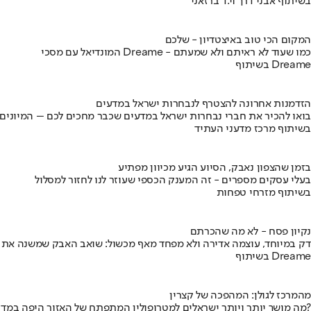
בשיתוף אבני דרך וי.ד ברזאני
המקום הכי טוב באיצטדיון - שלכם
המונדיאל עם מסכי Dreame - כמו שעוד לא ראיתם ולא שמעתם
בשיתוף Dreame
הזדמנות אחרונה להצטרף לנבחרות ישראל במדעים
בואו להכיר את חברי נבחרות ישראל במדעים שכבר מחכים לכם – המיונים
בשיתוף מרכז מדעני העתיד
בזמן שהצפון נאבק, הסיוע הגיע מכיוון מפתיע
בעלי עסקים מספרים - זה המענק הכספי שעוזר לנו לחזור למסלול
בשיתוף מזרחי טפחות
נקיון פסח - לא מה שהכרתם
דק במיוחד, עוצמה אדירה ולא מפחד מאף מכשול: שואב האבק שמשנה את
בשיתוף Dreame
מהמרכז לגולן: המהפכה של קצרין
מה מושך יותר ויותר ישראלים למטרופולין המתפתח של האזור היפה במדינה?