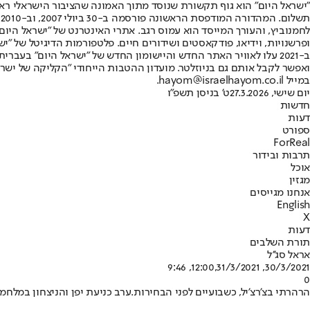
"ישראל היום" הוא גוף תקשורת שנוסד מתוך האמונה שהציבור הישראלי ראוי 
ת
ופרשנויות, וידיאו, פודקאסטים ושידורים חיים. פלטפורמות הדיגיטל של "ישרא
ב-2021 עלו לאוויר האתר החדש והיישומון החדש של "ישראל היום" בע
ואפשר לקבל אותם גם בניוזלטר. מועדון ההטבות הייחודי "הקליקה של ישרא
במייל hayom@israelhayom.co.il.
יום שישי, 27.3.2026
ט' בניסן תשפ"ו
חדשות
דעות
ספורט
ForReal
תרבות ובידור
אוכל
מגזין
אנחנו מגייסים
English
X
דעות
תורת השלבים
אראל סג''ל
,
31/3/2021, 9:46
30/3/2021, 12:00
0
הרהרתי בצ'רצ'יל, כשבועיים לפני הבחירות.
ערב כניעת יפן והניצחון במלחמת