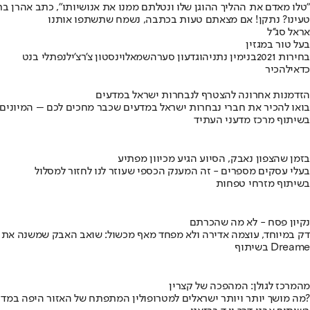
"טלו מאדם את ההליך ההוגן שלו ונטלתם ממנו את אנושיותו", כתב אהרן בר
טעינו? נתקן! אם מצאתם טעות בכתבה, נשמח שתשתפו אותנו
אראל סג''ל
בעל טור במגזין
בחירות 2021
בנימין נתניהו
גדעון סער
השמאל
וינסטון צ'רצ'יל
נפתלי בנט
כדאי
להכיר
הזדמנות אחרונה להצטרף לנבחרות ישראל במדעים
בואו להכיר את חברי נבחרות ישראל במדעים שכבר מחכים לכם – המיונים
בשיתוף מרכז מדעני העתיד
בזמן שהצפון נאבק, הסיוע הגיע מכיוון מפתיע
בעלי עסקים מספרים - זה המענק הכספי שעוזר לנו לחזור למסלול
בשיתוף מזרחי טפחות
נקיון פסח - לא מה שהכרתם
דק במיוחד, עוצמה אדירה ולא מפחד מאף מכשול: שואב האבק שמשנה את
בשיתוף Dreame
מהמרכז לגולן: המהפכה של קצרין
מה מושך יותר ויותר ישראלים למטרופולין המתפתח של האזור היפה במדינה?