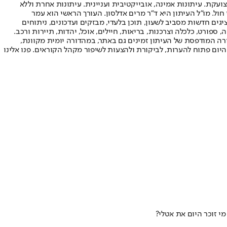
ועקת. עיתונות אמינה, אובייקטיבית ועניינית. עיתונות אחרת וללא
עור החשיפה הגבוה ביותר בימי חול. מו"ל העיתון היא ד"ר מרים אדלסון. העורך הראשי הוא עמר
 והעורך המייסד הוא עמוס רגב. אתרי האינטרנט של "ישראל היום" בעברית ובאנגלית, כמו כן היישומונים (אפליקציות) לאנדרואיד ול-iOS, מציגים חדשות מסביב לשעון, תוכן בלעדי, מבזקים ועדכונים, ניתוחים
, ספורט, כלכלה וצרכנות, בריאות, חיילים, אוכל, יהדות, תיירות ורכב.
דורה המודפסת של העיתון זמינים גם באתר, במהדורה יומית מקוונת,
היום פתוח להערות, לביקורת ולהצעות לשיפור מקהל הקוראים. פנו אלינו
מי זוכר היום את אטלי?