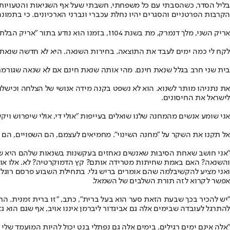
בליל הסדר, כשהסבתי עם כל משפחתי, חשבתי שעל אף השגיאות והטעויות 
הקרבות הפרטניים והסגרים יהיו נחלת עכברי ונברני הארכיונים. כי בתמונה 
אריק השני, מלך דנמרק, מת בשנת 1104, בזמנו הוא נודע בתור "אריק הבלתי נשכח", היום איש אינו זוכר למה. ומי יהיה גדעון סער בספרי ההיסטוריה?
לקח לי כמה ימים לעבד את התוצאה. בחירות השנאה. היא לא חדשה שנאת 
בית שני חרב בגלל שנאת חינם. מהי אותה שנאת חינם אם לא שנאה שגורמת
את נתניהו מותר לשנוא. הוא לא נשפט בקנה מידה אנושי של הצלחה וכישלון.
לישראל את החיסונים.
אני שומע אנשים מהמחנה שלנו שואלים בעייפות "אולי די, אולי שיפרוש ויק
אל תקנו את השקר על "מחנה השינוי". מחמיאים לעצמם, הם השפויים, הם ה
"אני חושב שאחת הסיבות שאנשים נאחזים בעקשנות בשנאות שלהם היא שהם
והשנאה? האם באמת שחיתות מטרידה אותם? קץ הדמוקרטיה? לא. אלו אובד
ואני מציע להקשיב
למה שהם אומרים בריש גלי. בתחילת השבוע פרסם רוגל
אפשר לקרוא לזה תורת השלבים של השמאל.
"יש להכיר בכך שבעת הזאת סער הוא בעל ברית", כתב, "זו ברית זמנית. הרג
להתרגל לעובדה שבימים אלה גם אביגדור ליברמן איננו אויב, אף שגם הוא גזע
"אלה אינם ימים רגילים. בימים אלה גם נפתלי בנט יכול להיות המועמד שלי