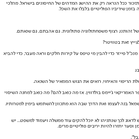
זכור ככל הנראה רק את ההישג המדהים של החיסונים בישראל. מהלכי
ה בזמן שיריביו הפוליטיים בלבלו את השכל.
 זהותנו, רצוף משפחתולוגיה פתולוגית. גם אהבתם, גם שנאתם.
ייץ זאת בטוויטר?
נכ"ל פייזר כדי להבין מי טיפס על קירות חלקים וראה מעבר, כדי להביא
ו.
ת הריפוי והאיחוי, רואים את הגוש הממאיר של השנאה.
מריקאי ג'יימס בולדווין. אז מה כואב להם? מה כואב למחנה השיסוי
אל בנה לעצמו ואת הדרך שבה הוא מתכוון להשתמש בימין למטרותיו.
 לדאוג לכך שנתניהו לא יוכל להקים עוד ממשלה ויעמוד למשפט... יש
 וסער יחזרו להיות יריבים פוליטיים מרים.
בל".