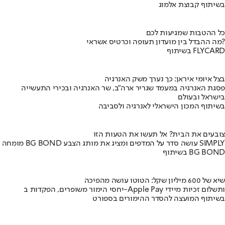
בשיתוף קבוצת אלמוג
כל ההטבות שמגיעות לכם
מה ההבדל בין מועדון תעופה וכרטיס אשראי?
בשיתוף FLYCARD
בצל איומי איראן: כך נערך משק האנרגיה
פסגת האנרגיה במעמד שגריר ארה"ב, שר האנרגיה ובכירי התעשייה
בישראל ובעולם
בשיתוף המכון הישראלי לאנרגיה ולסביבה
צובעים את הבית? אל תעשו את הטעות הזו
מומחה BG BOND עושה סדר על המדפים ומציג את מותג הצבע SIMPLY
בשיתוף BG BOND
שיא של 600 מיליון שקל: הטוטו עושה מהפיכה
יחסי הימור משופרים, הפקדות ב-Apple Pay ותשלום זכיות מיידי
בשיתוף המועצה להסדר ההימורים בספורט