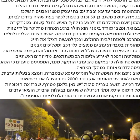
למרכז הרפואי לגליל הובא גבר כבן 30 מעכו עם חבלת ראש. הפצוע, שמצבו
מוגדר קשה, מונשם מורדם, והוא הוכנס לקבלת טיפול בחדר ההלם.
המהומות באור עקיבא ובבת ים: בתי עסק נופצו ואבנים הושלכו
בטמרה,
תושב משגב בן 50 נכנס בטעות לכפר בעת שהיה בדרכו לביתו.
המון זועם החל להכותו ולבצע בו לינץ'. האיש נחבל קשות, ספג דקירה
בצוואר, ומצבו מוגדר בינוני. הוא חולץ ברגע האחרון מהלינץ' על ידי צוות
אמבולנס ממרפאה מקומית שהבחין במהומה. אנשי הצוות הצליחו לחלצו
מהרכב ולפנותו לבית החולים, ובכך למעשה הצילו את חייו.
מהומות בטבריה: ערבים מנפצים כלי רכב ומשליכים אבנים
בטבריה,
עצרת תמיכה בצה"ל שתוכננה כבר אתמול והתקיימה אמש יצאה
משליטה והפכה לאירוע אלימות רב משתתפים. מדיווחים ראשוניים
מהשטח עולה כי במקום נהג ערבי הותקף. מנגד, המפגינים טוענים כי הנהג
ניסה לדרוס אותם במהלך המחאה.
שוב ניפצו את השמשות של חומוס עיסא שבטבריה, ונמצא בבעלות ערבית,
וזאת לאחר שבמהומות אוקטובר 2000 גם ניפצו לו את השמשות.
עד ראייה, תושב טבריה סיפר: "יש כאן בלאגן מטורף. שברו את הזכוכיות
של חומוס עיסא ומלך הנרגילה ששניהם בבעלות ערבית. הוציאו ערבים
ממכוניות ותקפו אותם. עכשיו ירו רימוני הלם לפיזור המפגינים".