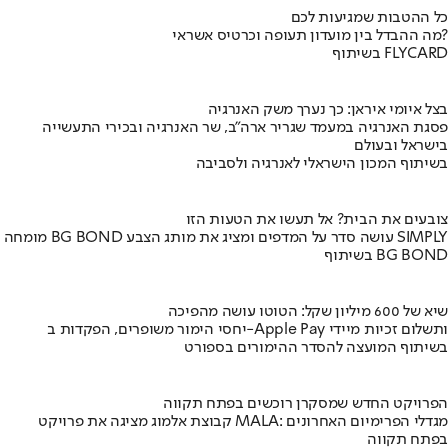
כל ההטבות שמגיעות לכם
מה ההבדל בין מועדון תעופה וכרטיס אשראי?
בשיתוף FLYCARD
בצל איומי איראן: כך נערך משק האנרגיה
פסגת האנרגיה במעמד שגריר ארה"ב, שר האנרגיה ובכירי התעשייה
בישראל ובעולם
בשיתוף המכון הישראלי לאנרגיה ולסביבה
צובעים את הבית? אל תעשו את הטעות הזו
מומחה BG BOND עושה סדר על המדפים ומציג את מותג הצבע SIMPLY
בשיתוף BG BOND
שיא של 600 מיליון שקל: הטוטו עושה מהפיכה
יחסי הימור משופרים, הפקדות ב-Apple Pay ותשלום זכיות מיידי
בשיתוף המועצה להסדר ההימורים בספורט
הפרויקט החדש שמסקרן רוכשים בפתח תקווה
קבוצת אלמוג מציגה את פרויקט MALA: מגדלי הפרימיום האחרונים
בפתח תקווה