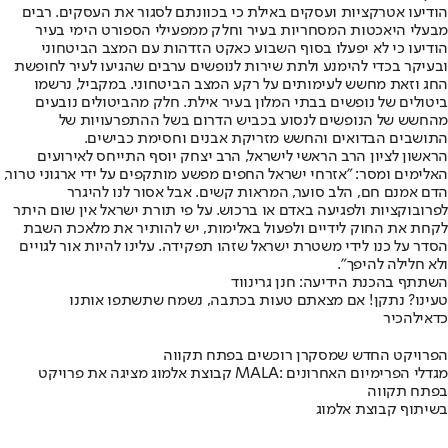
הודיעו אטרקציות ועסקים באילת כי בכוונתם לסגור את העסקים. רבים
מבעלי היאכטות המסחריות בעיר וחלק ממפעילי הספורט הימי בעיר
הודיעו כי לא יפעלו בסוף השבוע כאקט הזדהות עם המצב הביטחוני
ובעיקר בכדי להימנע ולתת שירות לנופשים ערבים שהגיעו לעיר לחופשת
החג וזאת מחשש לעימותים על רקע המצב הביטחוני. במקביל, נרשמו
ביטולים של נופשים בבתי המלון בעיר אילת. חלק מהביטולים נובעים
מהחשש של הנופשים לנסוע בכביש הדרום בשל ההתפרעויות של
התושבים הבדואים והחשש מזריקת אבנים וחסימת כבישים.
הראשון לציון הרב הראשי לישראל, הרב יצחק יוסף התייחס לאירועים
האלימים ומסר: "אזרחי ישראל החפים מפשע מותקפים על ידי ארגוני טרור,
הדם אמנם חם, הלב סוער, המראות קשים. אבל אסור לנו להיגרר
לפרובוקציות ולפגיעה באדם או ברכוש. על פי תורת ישראל אין שום היתר
לקחת את החוק לידיים ולפעול באלימות, יש להותיר את מלאכת השבת
הסדר על כנו לידי משטרת ישראל שזהו תפקידה. עלינו להיות אור לגויים
ולא חלילה להיפך".
השתתף בהכנת הידיעה: חנן גרינווד
טעינו? נתקן! אם מצאתם טעות בכתבה, נשמח שתשתפו אותנו
כדאי
להכיר
הפרויקט החדש שמסקרן רוכשים בפתח תקווה
קבוצת אלמוג מציגה את פרויקט MALA: מגדלי הפרימיום האחרונים
בפתח תקווה
בשיתוף קבוצת אלמוג