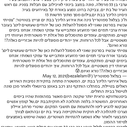
ערבי בן 33 מרמלה, פונה במצב בינוני לאיכילוב עם חבלות בפניו. גם ראש
העיר של בת ים, צביקה ברוט, נפצע באורח קל באירועים בעיר.
ניסיון הלינץ' בבת ים,צילום מסך מתוך חדשות 13
ח"כ בצלאל סמוטריץ' גינה את אירוע הלינץ' בבת ים וצייץ בטוויטר: "צפיתי
עכשיו בסרטון שאני לא מסוגל להעלות כאן של יהודים שעושים לינצ' בעובר
אורח ערבי תמים ואני מזועזע ומתבייש עד עמקי נשמתי. אנחנו בימים
קשים, מותקפים, עומדים מתוסכלים מול אזלת יד משטרתית ועיוותי דין
משפטיים. אבל לכל הרוחות, איך יהודים מסוגלים להיות אכזריים כאלה?!
נורא ואיום".
צפיתי עכשיו בסרטון שאני לא מסוגל להעלות כאן של יהודים שעושים לינצ'
בעובר אורח ערבי תמים ואני מזועזע ומתבייש עד עמקי נשמתי. אנחנו
בימים קשים, מותקפים, עומדים מתוסכלים מול אזלת יד משטרתית
ועיוותי דין משפטיים. אבל לכל הרוחות, איך יהודים מסוגלים להיות
אכזריים כאלה?! נורא ואיום.😰
— בצלאל סמוטריץ' (@bezalelsm)
May 12, 2021
בשל אירועי הלינץ' בבת ים, המשטרה פתחה בחקירת נסיבות האירוע
האלים בטיילת, במהלכו הותקף נהג רכב באופן ברוטאלי ולאחר מכן פונה
לטיפול בבית החולים.
ביפו,
שדווקא נראית יותר שקטה היום מאשר במהומות שהיו בימים
האחרונים, המשטרה בלמה תהלוכה לא חוקית
בבת ים,
של קומץ אנשים
שבקשו להגיע ליפו ולהתעמת עם תושבי המקום. שוטרי מרחב איילון
נערכו לתהלוכה לא חוקית שהתקיימה בעיר בת ים ובהתאם לצורך
המבצעי ולאחר שלא נשמעו להנחיות השוטרים, נעשה שימוש באמצעים
לפיזור ההמון.