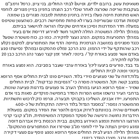
משאיפת עשן, ברובם ילדים, ופיbu לבתי החולים, בני ציון, כרמל ורמב"ם
בעקבות שריפה שפרצה לאחר שכלי רכב הוצתו בחניון בניין מגורים. לוחמי
האש מתחנת חיפה פעלו בזירה בחניון מתחת למבנה מגורים בן שמונה
קומות ועדכנו שבשריפה בערו לא פחות מחמישה רכבים, כשהעשן שטיפס
במעלה חדר המדרגות וסיכן אזרחים שקיבלו הוראה להישאר בביתם.
במהלך הלילה המשטרה החלה לחקור חשד לאירוע דריסת אדם בעיר
במהלך התפרעות במקום. הנהג נעצר לחקירה. כמו כן, כוח משטרה שפעל
כנגד מפגינים במושבה הגרמנית בחיפה הדף את המתפרעים. למקום נקלע
רכב שהותקף על ידי ההמון. נהג הרכב נמלט מהמקום ובמהלך נסיעתו פגע
באדם אשר נפצע באורח קל / בינוני. לאחר זמן קצר נעצר נהג הרכב כבן 20
ונלקח לחקירה.
בד בבד, פורעים ביצעו לינץ' באזרח ערבי שעבר בסביבה. הוא נפצע באורח
בינוני ופונה לבית החולים.
בלוד,
דווח על שני פצועים מירי בלוד. השניים פונו לבית החולים אסף הרופא
במצב קשה וקל. המשטרה מסרה כי "הנסיבות נבדקות". לבית החולים
שמיר - אסף הרופא הגיעו במהלך הערב 14 פצועים בדרגות פציעה שונות.
ברחבי העיר נרשמו אמש הפרות הסדר בחמישה מוקדים. מאות בני אדם
התפרעו, יידו אבנים, השליכו בקבוקי תבערה, וגרמו נזק לרכוש ותשתיות.
מהמשטרה נמסר: "במסגד הגדול בלוד הייתה התקהלות של כ-400
חשודים שהיה בכוונתם לזרוק אבנים ולהפר את הסדר במקום. בפעולת
הידברות נחושה ורגישה של מפקד המפקדה המשימתית, תנ"צ קובי קרני
הורגעו הרוחות ונמנע האירוע במקום. בבית הכנסת בית אברהם דוסה
נמנע ניסיון הצתה על ידי לוחמי מג"ב שפיזרו את המתפרעים מהמקום".
במהלך הלילה הגיע לבית החולים אסף הרופא נפגע נוסף עם פצעי דקירה
בפנים ובגב. מצבו הוגדר בינוני.