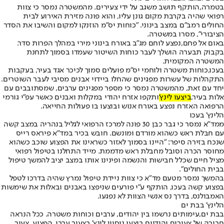
בטמרה,
הותקף תושב משגב על ידי צעירים. מהמשטרה נמסר כי צוות
רפואי שהיה בקרבת מקום גונן עליו, והוא פונה מזירת האירוע לבית
החולים רמב"ם במצב בינוני. "כוחות יס"מ הוזנקו למקום והשיבו את הסדר
הציבורי", מסרו במשטרה.
באום אל פחם,
נפצע לוחם מג"ב באורח בינוני מירי במהלך הפרות סדר.
בקבוק תבערה הושלך לעבר כוחות השיטור שעמדו בסמוך לתחנת
המשטרה המקומית.
בעכו,
כוחות משטרה ולוחמי יס"מ פועלים סמוך לכיכר אגד בעיר, בעקבות
התקהלות של עשרות מפגינים שהחלו ביידוי אבנים מסיבי לעבר השוטרים.
יחד עם זאת, מהמשטרה נמסר כי מספר מפגינים ערבים, שמסתובבים עם
אלות בעיר,
ביצעו לינץ'
ותקפו אזרח יהודי במקלות ואבנים כאשר עפ"י גורמי
הרפואה האזרח נפצע באורח אנוש ובוצעו בו פעולות החייאה.
הלינץ' בעכו
ממד"א נמסר כי גבר כבן 30 פונה למרכז הרפואי לגליל בנהריה במצב קשה
עם חבלת ראש כשהוא מורדם ומונשם. חובש בכיר במד"א פיראס רייס
שנכח בזירה סיפר: "היינו בסמוך לאזור כשראינו את הפצוע שוכב כשהוא
מחוסר הכרה וסובל מחבלת ראש מדממת. מייד התחלנו בטיפול רפואי
מציל חיים שכלל חבישות והנשמה ופינינו אותו במצב יציב להמשך טיפול
בבית החולים".
בהמשך נמסר מטעם מד"א כי צוות ניידת טיפול נמרץ שהיה בדרכו לטפל
בפצוע קשה בעכו, הותקף ע"י פורעים שניפצו באבנים ובאלות את שימשות
האמבולנס, בדרך נס אנשי הצוות לא נפגעו.
הלינץ' בבת ים
בבת ים,
עימותים נרשמו בין יהודים, ערבים וכוחות משטרה. ככל הנראה
חבורה של צעירים יהודיים ביצעו ניסיון לינץ' בצעיר ערבי. הפצוע, צעיר