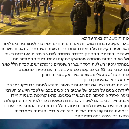
כוחות משטרה באור עקיבא
באור עקיבא ובחדרה,
עשרות אזרחים יהודים יצאו כדי לפגוע בערבים לאור
האירועים הקשים של הימים האחרונים. בשעות הצהריים התאספו עשרות
צעירים יהודים ליד הקניון בחדרה במטרה לפגוע בערבים העובדים בשוק
של העיר. כוחות משטרה שהוזעקו למקום והחלו בפיזור המתפרעים.
במהלך ניסיון השלטת הסדר עצרו השוטרים 15 מתפרעים. לבי"ח הלל פונה
גבר ערבי כבן 30 במצב קשה כשהוא בהכרה עם פציעה מדממת.
כוחות מד"א מטפלים בפצוע באור עקיבא,ירון דורון
אור עקיבא, אמש,ירון דורון
בשעות הערב יצאו עשרות צעירים מאור עקיבא לצומת ברניצקי במטרה
ליידות אבנים על רכבים של ערבים הנוסעים בכביש לעבר היישוב הערבי
ג'יסר א-זרקא הסמוך. הם הבעירו צמיגים, קראו קריאות גזעניות ויידו
אבנים אל רכבים. גם לשם הגיעו כוחות משטרה כדי לפזר את ההתקהלות
תוך שימוש באמצעים לפיזור הפגנה, כולל רימוני הלם. המתפרעים איתרו
בן מיעוטים ותקפו אותו באלות. הוא נפצע בראשו ופונה באמבולנס.
המשטרה עצרה כמה מתפרעים.