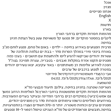
אוכל
מגזין
אנחנו מגייסים
English
X
חדשות
בארץ
מהומות חסרות תקדים ברחבי הארץ
לינצ'ים במספר מוקדים; 59 נפגעו קל משאיפת עשן בשל הצתת חניון
בחיפה
מרבית הפצועים באירוע בחיפה - ילדים • באום אל פחם, נפצע לוחם מג"ב
באורח בינוני מירי במהלך הפרות סדר • בבת ים נבלמה תהלוכה של
עשרות יהודים שביקשו להגיע ליפו ולהתעמת עם תושבים • בעכו כמה
מפגינים תקפו אזרח במקלות ואבנים • בטבריה, עצרת תמיכה בצה"ל
הפכה לאירוע אלימות רב משתתפים • באור עקיבא, יצאו צעירים יהודים
במטרה לפגוע ברכבים של ערבים
אבי כהן
עדי חשמונאי
ירון דורון
דניאל סיריוטי
12/5/2021, 17:46
,עודכן
13/5/2021, 04:02
0
השמעה
השריפה שפרצה בחניון בחיפה, צילום: תיעוד מבצעי מד"א
מהומות חסרות תקדים מתפשטות ברחבי הארץ:
גל האלימות הרחב נמשך
גם אמש (רביעי) במוקדים רבים ברחבי המדינה ובעיקר בערים המעורבות.
באירועים האלימים נרשמו עימותים והפרות סדר בין מפגינים יהודים,
מפגינים ערבים וכוחות משטרה. יותר מ-370 חשודים נעצרו בהתפרעויות.
בחיפה,
חובשים ופראמדיקים של מד"א העניקו טיפול רפואי ל-59 נפגעים