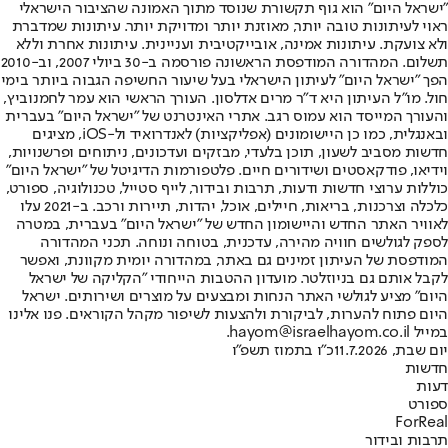
"ישראל היום" הוא גוף תקשורת שנוסד מתוך האמונה שהציבור הישראלי
ראוי לעיתונות טובה יותר, מאוזנת יותר ומדויקת יותר. עיתונות שמדברת
ולא צועקת. עיתונות אמינה, אובייקטיבית ועניינית. עיתונות אחרת וללא
תשלום. המהדורה המודפסת הראשונה פורסמה ב-30 ביולי 2007, וב-2010
הפך "ישראל היום" לעיתון הישראלי בעל שיעור החשיפה הגבוה ביותר בימי
חול. מו"ל העיתון היא ד"ר מרים אדלסון. העורך הראשי הוא עמר לחמנוביץ,
והעורך המייסד הוא עמוס רגב. אתרי האינטרנט של "ישראל היום" בעברית
ובאנגלית, כמו כן היישומונים (אפליקציות) לאנדרואיד ול-iOS, מציגים
חדשות מסביב לשעון, תוכן בלעדי, מבזקים ועדכונים, ניתוחים ופרשנויות,
וידיאו, פודקאסטים ושידורים חיים. פלטפורמות הדיגיטל של "ישראל היום"
כוללות ערוצי חדשות ודעות, תרבות ובידור, לייף סטייל, טכנולוגיה, ספורט,
כלכלה וצרכנות, בריאות, חיילים, אוכל, יהדות, תיירות ורכב. ב-2021 עלו
לאוויר האתר החדש והיישומון החדש של "ישראל היום" בעברית, במטרה
לספק לגולשים חוויה מהירה, עדכנית, בטוחה ונוחה. תכני המהדורה
המודפסת של העיתון זמינים גם באתר, במהדורה יומית מקוונת, ואפשר
לקבל אותם גם בניוזלטר. מועדון ההטבות הייחודי "הקליקה של ישראל
היום" מציע לגולשי האתר הנחות ומבצעים על מוצרים ושירותים. ישראל
היום פתוח להערות, לביקורת ולהצעות לשיפור מקהל הקוראים. פנו אלינו
במייל hayom@israelhayom.co.il.
יום שבת, 11.7.2026
כ"ו בתמוז תשפ"ו
חדשות
דעות
ספורט
ForReal
תרבות ובידור