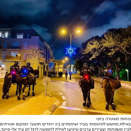
כוחות משטרה ביפו
באילת,
מחשש למהומות בעיר ועימותים בין יהודים תושבי המקום ואורחים
לבין משפחות וצעירים ערבים שיגיעו לאילת לחופשה לרגל חג עיד אל-פיטר,