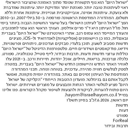
"ישראל היום" הוא גוף תקשורת שנוסד מתוך האמונה שהציבור הישראלי
ראוי לעיתונות טובה יותר, מאוזנת יותר ומדויקת יותר. עיתונות שמדברת
ולא צועקת. עיתונות אמינה, אובייקטיבית ועניינית. עיתונות אחרת וללא
תשלום. המהדורה המודפסת הראשונה פורסמה ב-30 ביולי 2007, וב-2010
הפך "ישראל היום" לעיתון הישראלי בעל שיעור החשיפה הגבוה ביותר בימי
חול. מו"ל העיתון היא ד"ר מרים אדלסון. העורך הראשי הוא עמר לחמנוביץ,
והעורך המייסד הוא עמוס רגב. אתרי האינטרנט של "ישראל היום" בעברית
ובאנגלית, כמו כן היישומונים (אפליקציות) לאנדרואיד ול-iOS, מציגים
חדשות מסביב לשעון, תוכן בלעדי, מבזקים ועדכונים, ניתוחים ופרשנויות,
וידיאו, פודקאסטים ושידורים חיים. פלטפורמות הדיגיטל של "ישראל היום"
כוללות ערוצי חדשות ודעות, תרבות ובידור, לייף סטייל, טכנולוגיה, ספורט,
כלכלה וצרכנות, בריאות, חיילים, אוכל, יהדות, תיירות ורכב. ב-2021 עלו
לאוויר האתר החדש והיישומון החדש של "ישראל היום" בעברית, במטרה
לספק לגולשים חוויה מהירה, עדכנית, בטוחה ונוחה. תכני המהדורה
המודפסת של העיתון זמינים גם באתר, במהדורה יומית מקוונת, ואפשר
לקבל אותם גם בניוזלטר. מועדון ההטבות הייחודי "הקליקה של ישראל
היום" מציע לגולשי האתר הנחות ומבצעים על מוצרים ושירותים. ישראל
היום פתוח להערות, לביקורת ולהצעות לשיפור מקהל הקוראים. פנו אלינו
במייל hayom@israelhayom.co.il.
יום ראשון, 7.6.2026
כ"ב בסיון תשפ"ו
חדשות
דעות
ספורט
ForReal
תרבות ובידור