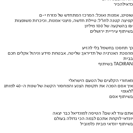
כדאי
להכיר
שופינג, אמנות ואוכל: המרכז המתחדש של מזרח י-ם
קפיצה קטנה לחו"ל: טיילת חדשה, מיצגי אמנות, וכיכרות משופצות
בהשקעה של 100 מיליון ₪
בשיתוף עיריית ירושלים
כך תחסכו בחשמל בלי להזיע
מהפכת האנרגיה של תדיראן: שליטה, אבטחת מידע וניהול אקלים חכם
בבית
בשיתוף TADIRAN
מאחורי הקלעים של הטעם הישראלי
איך אסם הפכה את תקופת הצנע והמחסור הקשה של שנות ה-40 למותג
לאומי?
בשיתוף אסם
אתם עוד לא שם? הטיסה למונדיאל כבר יצאה
יונדאי לוקחת אתכם לבמה הכי גדולה בעולם
בשיתוף יונדאי מבית כלמוביל