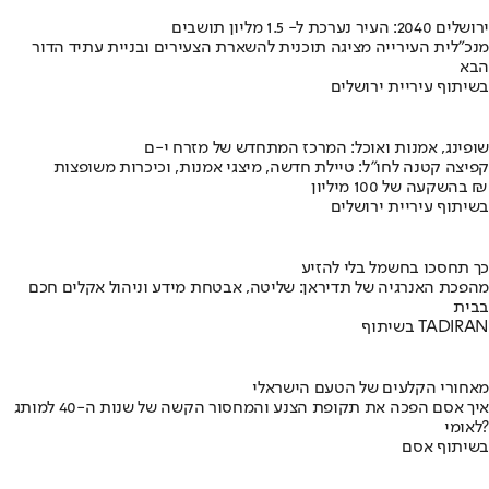
ירושלים 2040: העיר נערכת ל- 1.5 מליון תושבים
מנכ"לית העירייה מציגה תוכנית להשארת הצעירים ובניית עתיד הדור
הבא
בשיתוף עיריית ירושלים
שופינג, אמנות ואוכל: המרכז המתחדש של מזרח י-ם
קפיצה קטנה לחו"ל: טיילת חדשה, מיצגי אמנות, וכיכרות משופצות
בהשקעה של 100 מיליון ₪
בשיתוף עיריית ירושלים
כך תחסכו בחשמל בלי להזיע
מהפכת האנרגיה של תדיראן: שליטה, אבטחת מידע וניהול אקלים חכם
בבית
בשיתוף TADIRAN
מאחורי הקלעים של הטעם הישראלי
איך אסם הפכה את תקופת הצנע והמחסור הקשה של שנות ה-40 למותג
לאומי?
בשיתוף אסם