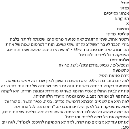
אוכל
מגזין
אנחנו מגייסים
English
X
חדשות
פוליטי-מדיני
רקטה אחת, שתי הרוגות: לאה נפגעה מרסיסים, שכנתה לקתה בלבה
בירי הכבד לעבר ראשל"צ נהרגו שתי נשים, הותר לפרסום שמה של אחת
ההרוגות: לאה יום טוב בת ה-63 • "אישה מדהימה, מלאת שמחת חיים,
העניקה הכל לילדים ולנכדים"
שלומי דיאז
12/5/2021, 09:33
,עודכן
12/5/2021, 09:42
0
השמעה
זירת פגיעת הטיל
לאה יום טוב, בת ה-63, היא תושבת ראשון לציון שנהרגה אמש כתוצאה
מפגיעת רקטה בביתה בשכונת נווה ים בעיר. שכנתה של יום טוב בת ה-67
פונתה לבית החולים אסף הרופא כשהיא מוגדרת נפגעת חרדה. היא לקתה
בהתקף לב ומותה נקבע. טרם נמסרו מועדי הלוויותיהן.
לאה היא אם לשניים וסבתא לחמישה נכדים. בניה, כפיר ומשה, סיפרו על
אמא שהעניקה הכל למען הילדים והנכדים: "היא נתנה לכל אחד את
ההרגשה שהוא כל העולם. היא הייתה אישה מדהימה, מלאת שמחת חיים,
העניקה את כל כולה לילדים והנכדים".
"אנחנו עוד לא מבינים מה קרה, למה לא הספיקה להיכנס לממ"ד", לאה יום
טוב,