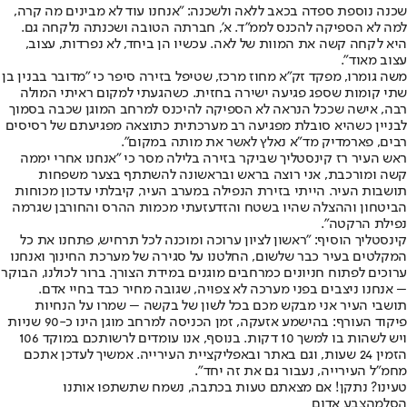
שכנה נוספת ספדה בכאב ללאה ולשכנה: "אנחנו עוד לא מבינים מה קרה,
למה לא הספיקה להכנס לממ"ד. א', חברתה הטובה ושכנתה נלקחה גם.
היא לקחה קשה את המוות של לאה. עכשיו הן ביחד, לא נפרדות, עצוב,
עצוב מאוד".
משה גומרו, מפקד זק"א מחוז מרכז, שטיפל בזירה סיפר כי "מדובר בבנין בן
שתי קומות שספג פגיעה ישירה בחזית. כשהגעתי למקום ראיתי המולה
רבה, אישה שככל הנראה לא הספיקה להיכנס למרחב המוגן שכבה בסמוך
לבניין כשהיא סובלת מפגיעה רב מערכתית כתוצאה מפגיעתם של רסיסים
רבים, פארמדיק מד"א נאלץ לאשר את מותה במקום".
ראש העיר רז קינסטליך שביקר בזירה בלילה מסר כי "אנחנו אחרי יממה
קשה ומורכבת, אני רוצה בראש ובראשונה להשתתף בצער משפחות
תושבות העיר. הייתי בזירת הנפילה במערב העיר, קיבלתי עדכון מכוחות
הביטחון וההצלה שהיו בשטח והזדעזעתי מכמות ההרס והחורבן שגרמה
נפילת הרקטה".
קינסטליך הוסיף: "ראשון לציון ערוכה ומוכנה לכל תרחיש, פתחנו את כל
המקלטים בעיר כבר שלשום, החלטנו על סגירה של מערכת החינוך ואנחנו
ערוכים לפתוח חניונים כמרחבים מוגנים במידת הצורך. ברור לכולנו, הבוקר
– אנחנו ניצבים בפני מערכה לא צפויה, שגובה מחיר כבד בחיי אדם.
תושבי העיר אני מבקש מכם בכל לשון של בקשה – שמרו על הנחיות
פיקוד העורף: בהישמע אזעקה, זמן הכניסה למרחב מוגן הינו כ-90 שניות
ויש לשהות בו למשך 10 דקות. בנוסף, אנו עומדים לרשותכם במוקד 106
הזמין 24 שעות, וגם באתר ובאפליקציית העירייה. אמשיך לעדכן אתכם
מחמ״ל העירייה, נעבור גם את זה יחד".
טעינו? נתקן! אם מצאתם טעות בכתבה, נשמח שתשתפו אותנו
הסלמה
צבע אדום