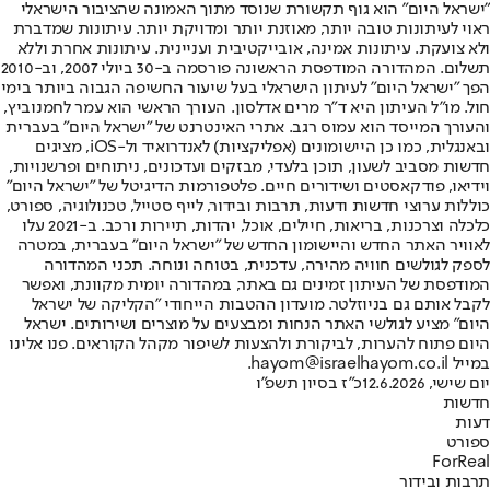
"ישראל היום" הוא גוף תקשורת שנוסד מתוך האמונה שהציבור הישראלי
ראוי לעיתונות טובה יותר, מאוזנת יותר ומדויקת יותר. עיתונות שמדברת
ולא צועקת. עיתונות אמינה, אובייקטיבית ועניינית. עיתונות אחרת וללא
תשלום. המהדורה המודפסת הראשונה פורסמה ב-30 ביולי 2007, וב-2010
הפך "ישראל היום" לעיתון הישראלי בעל שיעור החשיפה הגבוה ביותר בימי
חול. מו"ל העיתון היא ד"ר מרים אדלסון. העורך הראשי הוא עמר לחמנוביץ,
והעורך המייסד הוא עמוס רגב. אתרי האינטרנט של "ישראל היום" בעברית
ובאנגלית, כמו כן היישומונים (אפליקציות) לאנדרואיד ול-iOS, מציגים
חדשות מסביב לשעון, תוכן בלעדי, מבזקים ועדכונים, ניתוחים ופרשנויות,
וידיאו, פודקאסטים ושידורים חיים. פלטפורמות הדיגיטל של "ישראל היום"
כוללות ערוצי חדשות ודעות, תרבות ובידור, לייף סטייל, טכנולוגיה, ספורט,
כלכלה וצרכנות, בריאות, חיילים, אוכל, יהדות, תיירות ורכב. ב-2021 עלו
לאוויר האתר החדש והיישומון החדש של "ישראל היום" בעברית, במטרה
לספק לגולשים חוויה מהירה, עדכנית, בטוחה ונוחה. תכני המהדורה
המודפסת של העיתון זמינים גם באתר, במהדורה יומית מקוונת, ואפשר
לקבל אותם גם בניוזלטר. מועדון ההטבות הייחודי "הקליקה של ישראל
היום" מציע לגולשי האתר הנחות ומבצעים על מוצרים ושירותים. ישראל
היום פתוח להערות, לביקורת ולהצעות לשיפור מקהל הקוראים. פנו אלינו
במייל hayom@israelhayom.co.il.
יום שישי, 12.6.2026
כ"ז בסיון תשפ"ו
חדשות
דעות
ספורט
ForReal
תרבות ובידור