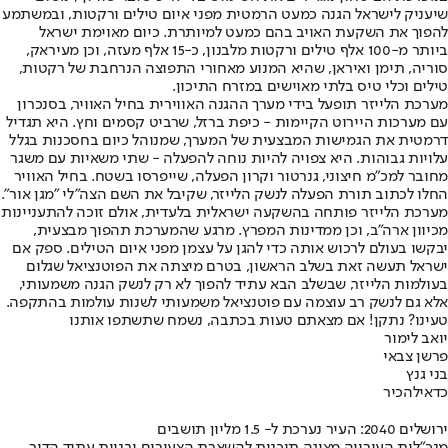
שיעניק לישראל הגנה כמעט הרמטית מפני איום טילים ורקטות, ובמשתמע
להפוך את השקעת האויב בהם כמעט למיותרת. כיום מאוימת ישראל
ביותר מ-100 אלף טילים ורקטות מלבנון, כ-15 אלף מעזה, וכן מעיראק,
סוריה, תימן ואיראן, שהיא המנוע מאחורי התפוצה הנרחבת של רקטות,
טילים וכלי טיס בלתי מאוישים במזרח התיכון.
מערכת הלייזר תופעל בידי מערך ההגנה האווירית בחיל האוויר, בסנכרון
עם מערכות היירוט הקיימות - כיפת ברזל, שרביט קסמים וחץ. היא תגדיל
דרמטית את הגמישות המבצעית של המערך, שמנוהל כיום בחסכנות בגלל
עלויות גבוהות. היא צפויה להיות נוחה להפעלה - שתי משאיות עם משגר
מחובר למכ"מ חיצוני, גנרטור וקרון הפעלה, שייפרסו בשטח. בחיל האוויר
החלו לכתוב תורת הפעלה לנשק הלייזר, שקיבל את השם הצה"לי "מגן אור".
מערכת הלייזר פותחה בהשקעה ישראלית בלעדית, אולם זוכה להתעניינות
מכיוון ארה"ב, וכן ממדינות המפרץ. מרגע שהמערכת תהפוך מבצעית,
יבקשו בעולם לרכוש אותה כדי להגן על עצמן מפני איום הטילים. ספק אם
ישראל תעשה זאת בשלב הראשון, בטרם מיצתה את הפוטנציאל שגלום
בעולמות הלייזר, שבשלב הבא עתיד להפוך לא רק לנשק הגנה משמעותי,
אלא גם לנשק רב עוצמה עם פוטנציאל משמעותי לשנות עולמות בהתקפה.
טעינו? נתקן! אם מצאתם טעות בכתבה, נשמח שתשתפו אותנו
יואב לימור
פרשן צבאי
בני גנץ
כדאי
להכיר
ירושלים 2040: העיר נערכת ל- 1.5 מליון תושבים