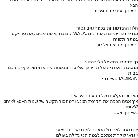
מנכ"לית העירייה מציגה תוכנית להשארת הצעירים ובניית עתיד הדור
הבא
בשיתוף עיריית ירושלים
חלון ההזדמנויות בכפר גנים נסגר
קבוצת אלמוג מציגה את פרויקט MALA: מגדלי הפרימיום האחרונים
בפתח תקווה
בשיתוף קבוצת אלמוג
כך תחסכו בחשמל בלי להזיע
מהפכת האנרגיה של תדיראן: שליטה, אבטחת מידע וניהול אקלים חכם
בבית
בשיתוף TADIRAN
מאחורי הקלעים של הטעם הישראלי
איך אסם הפכה את תקופת הצנע והמחסור הקשה של שנות ה-40 למותג
לאומי?
בשיתוף אסם
אתם עוד לא שם? הטיסה למונדיאל כבר יצאה
יונדאי לוקחת אתכם לבמה הכי גדולה בעולם