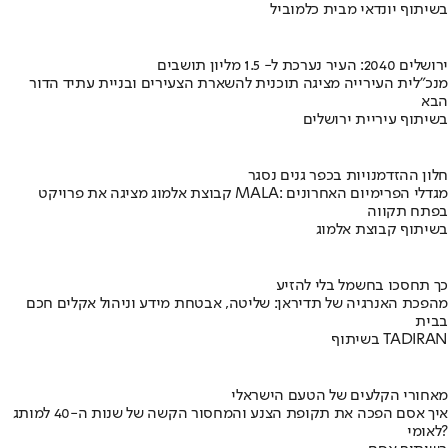
בשיתוף יונדאי מבית כלמוביל
ירושלים 2040: העיר נערכת ל- 1.5 מליון תושבים
מנכ"לית העירייה מציגה תוכנית להשארת הצעירים ובניית עתיד הדור
הבא
בשיתוף עיריית ירושלים
חלון ההזדמנויות בכפר גנים נסגר
קבוצת אלמוג מציגה את פרויקט MALA: מגדלי הפרימיום האחרונים
בפתח תקווה
בשיתוף קבוצת אלמוג
כך תחסכו בחשמל בלי להזיע
מהפכת האנרגיה של תדיראן: שליטה, אבטחת מידע וניהול אקלים חכם
בבית
בשיתוף TADIRAN
מאחורי הקלעים של הטעם הישראלי
איך אסם הפכה את תקופת הצנע והמחסור הקשה של שנות ה-40 למותג
לאומי?