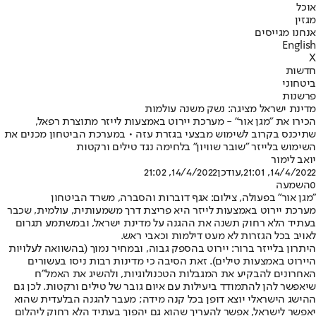
אוכל
מגזין
אנחנו מגייסים
English
X
חדשות
ביטחוני
פרשנות
מדינת ישראל מציגה: נשק משנה עולמות
הכירו את "מגן אור" - מערכת יירוט באמצעות לייזר מתוצרת רפאל,
שתיכנס בקרוב לשימוש מבצעי בגזרת עזה • במערכת הביטחון מכנים את
השימוש בלייזר "שובר שוויון" בלחימה נגד טילים ורקטות
יואב לימור
14/4/2022, 21:01
,עודכן
14/4/2022, 21:02
0
השמעה
"מגן אור" בפעולה, צילום: אגף דוברות והסברה, משרד הביטחון
מערכת יירוט באמצעות לייזר היא פריצת דרך משמעותית, עולמית, שכבר
בעתיד הלא רחוק תשנה את ההגנה על מדינת ישראל, ובמשתמע תגרום
לאויב בכל הגזרות לא מעט דילמות וכאבי ראש.
היתרון בלייזר ברור: יירוט בהספק גבוה, ובמחיר נמוך (בהשוואה לעלויות
היירוט באמצעות טילים). זאת הסיבה כי מדינות רבות ניסו בעשורים
האחרונים להבקיע את המגבלות הטכנולוגיות, ולהשיג את האמל"ח
שיאפשר להן להתמודד ביעילות עם איום גובר של טילים ורקטות. לכן גם
ההישג הישראלי יוצא דופן בכל קנה מידה; מעבר להגנה הבלעדית שהוא
יאפשר לישראל, אפשר להעריך שהוא גם יהפוך בעתיד הלא רחוק ליהלום