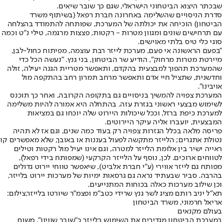
שבכתר היצוא הביטחוני הישראלי, שגם כך שובר שיאים.
סדרת הניסויים שהשלימה באחרונה חברת רפאל (בשיתוף משרד
הביטחון) הוכיחה את יכולתה של המערכת, שפותחה להתמודד בהצלחה
עם תרחישים שונים ומגוון מטרות - רקטות, פצצות מרגמה, טילי נ"ט וכמה
סוגי כלי טיס בלתי מאוישים.
"בפעם הראשונה אי פעם, מערכת לייזר רבת עוצמה, מפיתוח כחול-לבן,
מיירטת מטרות מרחוק", הודיע שר הביטחון, בני גנץ. "נעשה הכל כדי
שהמערכת תהפוך למבצעית בהקדם, ותאפשר מטריית הגנה יעילה, זולה
וחדשנית, שתציל חיי אדם ותאפשר מרחב תמרון רחב בהתקפה מול
אויבינו".
המערכת צפויה להמשיך בניסויים גם בתקופה הקרובה, ואחר כך תוכנס
לשימוש מבצעי ראשוני בגזרת עזה. בהתחלה היא אמורה להיות משלימה
למערכת כיפת ברזל, וככל שיכולות היירוט שלה יוכחו גם במציאות
המבצעית, יועברו אליה עיקר היירוטים.
פריסה מלאה בכלל הגזרות צפויה רק בעוד כמה שנים, וגם אז לא תהיה
נטולת אתגרים; הלייזר מתקשה לפעול בעננות או באובך, שלא מאפשרים קו
ראייה ישיר בין אלומת הלייזר למטרה, וגם אינו יעיל מול רקטות וטילים
לטווחים ארוכים. לכן, נוסף על הלייזר הקרקעי (שמפותח בידי רפאל),
מפותח גם לייזר אווירי (ע"י חברת אלביט), שיאפשר טווחי יירוט גדולים
בהרבה. סביר שבעתיד נראה גם גרסאות ימיות של מערכות יירוט בלייזר,
וכן שילוב מערכות כאלה בכוחות המתנייעים.
תא"ל יניב רותם מציג לשר גנץ שרידי כטב"מ ופצמ"ר שיורטו בלייזר,צילום:
אריאל חרמוני, משרד הביטחון
בעולם מקנאים
במערכת הביטחון מגדירים את השימוש בלייזר כ"שובר שוויון", משום