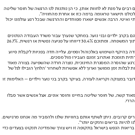
 רבים על מנת לא לחוות אותן, כי הן נותנות לנו הרגשה של חוסר שליטה
לכולנו תישאר טראומה ברמה כזו או אחרת מהחוויה”.
תי ואיטי. הרבה אנשים ישארו מפוחדים וההרגשה שבכל רגע עולמנו יכול
ם בקרב ילדים ובני נוער. במחקר שנערך עבור משרד העבודה הנתונים
הראו את התופעה המדאיגה של עלייה במספר מקרי האלימות במשפחה. בחצי השנה האחרונה 71% מהמשפחות דיווחו על אירוע של אלימות כלשהי בתוך המשפחה. ומתוכם 30.4% דיווחו על פגיעה נפשית או רגשית, 26.7%
חדה בהיקף השימוש באלכוהול וסמים, עלייה חדה בפניות לקבלת סיוע
רתית תומכת ואת
רוב זמנם העבירו מול מסכים
.
ל, ברגע שהוסרה המסגרת החינוכית, נוצרה חרדה שהשפיעה בצורה מאוד
בלות זמן ממושך וארוך ללא אפשרות לשחרור ‘הלחץ’ הובילו לגל של
ר במצוקה וקריאה לעזרה, בעיקר בקרב בני נוער וילדים – האלימות זו
וד קשה, של חוסר שליטה בחיינו וחוסר אונים. אצל אנשים אשר סבלו
ררי.
ם קרובים. ניתן לשתף אותם בחוויות שלנו ולהסביר מה אנחנו מרגישים.
ו להיות בריאים וחזקים יותר”.
 בריאות הנפש בישראל בתקופה זו ויש צורך שהמדינה תנקוט בצעדים כדי