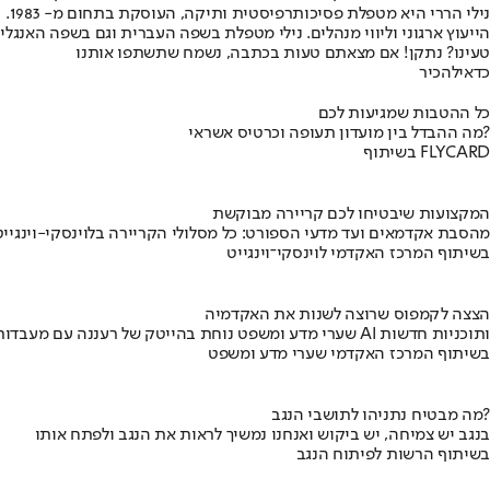
ני
הייעוץ ארגוני וליווי מנהלים. נילי מטפלת בשפה העברית וגם בשפה האנגלי
טעינו? נתקן! אם מצאתם טעות בכתבה, נשמח שתשתפו אותנו
כדאי
להכיר
כל ההטבות שמגיעות לכם
מה ההבדל בין מועדון תעופה וכרטיס אשראי?
בשיתוף FLYCARD
המקצועות שיבטיחו לכם קריירה מבוקשת
מהסבת אקדמאים ועד מדעי הספורט: כל מסלולי הקריירה בלוינסקי-וינגייט
בשיתוף המרכז האקדמי לוינסקי־וינגייט
הצצה לקמפוס שרוצה לשנות את האקדמיה
שערי מדע ומשפט נוחת בהייטק של רעננה עם מעבדות AI ותוכניות חדשות
בשיתוף המרכז האקדמי שערי מדע ומשפט
מה מבטיח נתניהו לתושבי הנגב?
בנגב יש צמיחה, יש ביקוש ואנחנו נמשיך לראות את הנגב ולפתח אותו
בשיתוף הרשות לפיתוח הנגב