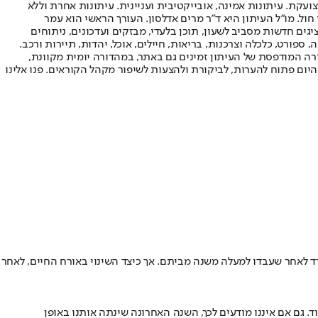
ועקת. עיתונות אמינה, אובייקטיבית ועניינית. עיתונות אחרת וללא
עור החשיפה הגבוה ביותר בימי חול. מו"ל העיתון היא ד"ר מרים אדלסון. העורך הראשי הוא עמר
 והעורך המייסד הוא עמוס רגב. אתרי האינטרנט של "ישראל היום" בעברית ובאנגלית, כמו כן היישומונים (אפליקציות) לאנדרואיד ול-iOS, מציגים חדשות מסביב לשעון, תוכן בלעדי, מבזקים ועדכונים, ניתוחים
, ספורט, כלכלה וצרכנות, בריאות, חיילים, אוכל, יהדות, תיירות ורכב.
דורה המודפסת של העיתון זמינים גם באתר, במהדורה יומית מקוונת,
היום פתוח להערות, לביקורת ולהצעות לשיפור מקהל הקוראים. פנו אלינו
ד לאחר שעבדו למעלה משנה מביתם. אך כיצד השינוי באורח החיים, לאחר
. גם אם איננו מודעים לכך, השנה האחרונה שינתה אותנו באופן