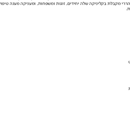
לי הררי היא מטפלת פסיכותרפיסטית ותיקה, העוסקת בתחום מ- 1983. הררי מקבלת בקליניקה שלה יחידים, זוגות 
ת.