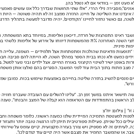
 מעט זמן – בוודאי אם לא נטפל בהן.
ונים”,
מסבירה נילי הררי
. “אלו שתי תחושות שבדרך כלל אנו עושים מאמצים
ה איבדנו את השליטה על חיינו. החזרה ממצב זה לא תהיה פשוטה – היות ו
לשנה, גם כאשר נחזור לחיינו ‘הקודמים’, יהיה מדובר למעשה בתהליך הדרג
שבר ראינו התפרצות של חרדה, דיכאון ואלימות, במיוחד בתא המשפחתי, וג
והו “תופעות מדאיגות שהולכות ומתפתחות אצל תלמידים – השמנה, עלייה 
מידים כמעט ולא נכחו בבית הספר במהלך השנה, לא הייתה להם סביבה חב
ות באופן ישיר לשינוי הקיצוני באורח החיים. אצל ילדים ובני נוער למש
צב מתוח בתוך הבית עוד לפני המשבר, הסגרים בהם נאלצו אותן משפחות ל
 מנסים להשיג בחזרה שליטה בחייהם באמצעות שימוש בכוח. כמובן שמדוב
רש”.
ישאר איתנו במשך זמן רב. “עלינו להשלים עם העובדה שעברנו חוויה מא
לב הראשון בהתמודדות עם הטראומה הוא קבלה של המצב והבנתו”, טענה ה
ו” | צילום: יח”צ
לפנות למעטפת התמיכה המיידית שלנו כמענה ראשוני, כלומר משפחה וחברי
עילים ככל שניתן. פעילות ספורטיבית תיתן לנו הרגשה טובה יותר ותעזור לנ
ה, לעיתים זה לא מספיק ויש צורך בעזרה מקצועית. קיים עומס על שירותי
ר, או שהמשבר החמיר את מצבם אשר היה קיים עוד קודם לכן”.