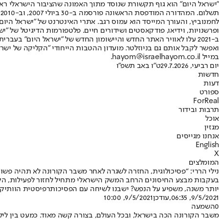
"ישראל היום" הוא גוף תקשורת שנוסד מתוך האמונה שהציבור הישראלי ראוי 
ת
ופרשנויות, וידיאו, פודקאסטים ושידורים חיים. פלטפורמות הדיגיטל של "ישרא
ב-2021 עלו לאוויר האתר החדש והיישומון החדש של "ישראל היום" בע
ואפשר לקבל אותם גם בניוזלטר. מועדון ההטבות הייחודי "הקליקה של ישרא
במייל hayom@israelhayom.co.il.
יום רביעי, 29.7.2026
ט"ו באב תשפ"ו
חדשות
דעות
ספורט
ForReal
תרבות ובידור
אוכל
מגזין
אנחנו מגייסים
English
X
המומלצים
נילי הררי: “פסיכולוגית, החזרה לשגרה לאחר משבר הקורונה לא תהיה פשו
בעקבות מבצע החיסונים הרחב המשק הישראלי מתחיל לחזור לפעילות, הקני
יותר משנה, משפיע על הנפש? ישבנו לשיחה עם הפסיכותרפיסטית הוותיקה, 
9/5/2021, 06:35
,עודכן
9/5/2021, 10:00
0
השמעה
משבר הקורונה הכה בישראל, ובכל העולם, בצורה קשה מאוד. כמעט בין לילה