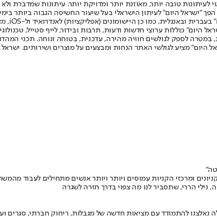
לעיתונות טובה יותר, מאוזנת יותר ומדויקת יותר. עיתונות שמדברת ולא צ
שלום. המהדורה המודפסת הראשונה פורסמה ב-30 ביולי 2007, וב-2010 הפך "ישראל היום" לעיתון הישראלי בעל שי
לחמנוביץ,
ל היום" כוללות ערוצי חדשות ודעות, תרבות ובידור, לייף סטייל, טכנולוגיה
ברית, במטרה לספק לגולשים חוויה מהירה, עדכנית, בטוחה ונוחה. תכני המה
ל היום" מציע לגולשי האתר הנחות ומבצעים על מוצרים ושירותים. ישראל 
טה”
ונים ומרכזי הקניות עמוסים ויותר ויותר אנשים מתחילים לעבוד מהמשר
נילי הררי, שתסביר לנו מה צפוי בדרך חזרה לשגרה
 נאלצנו להתמודד עם מציאות חדשה של מגבלות, ריחוק חברתי, סגרים ועוד