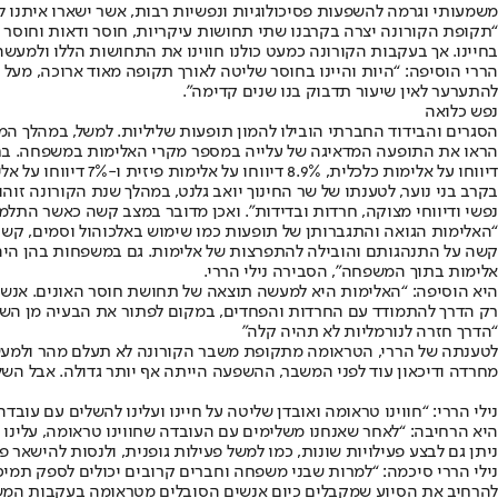
משמעותי וגרמה להשפעות פסיכולוגיות ונפשיות רבות, אשר ישארו איתנו לא
“תקופת הקורונה יצרה בקרבנו שתי תחושות עיקריות, חוסר ודאות וחוסר א
בחיינו. אך בעקבות הקורונה כמעט כולנו חווינו את התחושות הללו ולמעש
הררי הוסיפה: “היות והיינו בחוסר שליטה לאורך תקופה מאוד ארוכה, מעל 
להתערער לאין שיעור תדבוק בנו שנים קדימה”.
נפש כלואה
הסגרים והבידוד החברתי הובילו להמון תופעות שליליות. למשל, במהלך המ
דיווחו על אלימות כלכלית, 8.9% דיווחו על אלימות פיזית ו-7% דיווחו על אלימות מינית.
בקרב בני נוער, לטענתו של שר החינוך יואב גלנט, במהלך שנת הקורונה ז
נפשי ודיווחי מצוקה, חרדות ובדידות”. ואכן מדובר במצב קשה כאשר התל
“האלימות הגואה והתגברותן של תופעות כמו שימוש באלכוהול וסמים, קשור
קשה על התנהגותם והובילה להתפרצות של אלימות. גם במשפחות בהן היה מ
אלימות בתוך המשפחה”, הסבירה נילי הררי.
היא הוסיפה: “האלימות היא למעשה תוצאה של תחושת חוסר האונים. אנשים
רק הדרך להתמודד עם החרדות והפחדים, במקום לפתור את הבעיה מן השו
“הדרך חזרה לנורמליות לא תהיה קלה”
לטענתה של הררי, הטראומה מתקופת משבר הקורונה לא תעלם מהר ולמעשה ת
מחרדה ודיכאון עוד לפני המשבר, ההשפעה הייתה אף יותר גדולה. אבל הש
נילי הררי: “חווינו טראומה ואובדן שליטה על חיינו ועלינו להשלים עם עובדה ז
היא הרחיבה: “לאחר שאנחנו משלימים עם העובדה שחווינו טראומה, עלינו 
ניתן גם לבצע פעילויות שונות, כמו למשל פעילות גופנית, ולנסות להישאר פ
נילי הררי סיכמה: “למרות שבני משפחה וחברים קרובים יכולים לספק תמיכ
להרחיב את הסיוע שמקבלים כיום אנשים הסובלים מטראומה בעקבות המשב