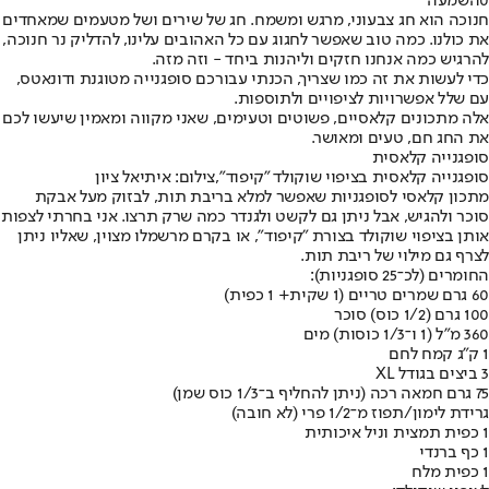
0
השמעה
חנוכה הוא חג צבעוני, מרגש ומשמח. חג של שירים ושל מטעמים שמאחדים
את כולנו. כמה טוב שאפשר לחגוג עם כל האהובים עלינו, להדליק נר חנוכה,
להרגיש כמה אנחנו חזקים וליהנות ביחד - וזה מזה.
כדי לעשות את זה כמו שצריך, הכנתי עבורכם סופגנייה מטוגנת ודונאטס,
עם שלל אפשרויות לציפויים ולתוספות.
אלה מתכונים קלאסיים, פשוטים וטעימים, שאני מקווה ומאמין שיעשו לכם
את החג חם, טעים ומאושר.
סופגנייה קלאסית
סופגנייה קלאסית בציפוי שוקולד "קיפוד",צילום: איתיאל ציון
מתכון קלאסי לסופגניות שאפשר למלא בריבת תות, לבזוק מעל אבקת
סוכר ולהגיש, אבל ניתן גם לקשט ולגנדר כמה שרק תרצו. אני בחרתי לצפות
אותן בציפוי שוקולד בצורת "קיפוד", או בקרם מרשמלו מצוין, שאליו ניתן
לצרף גם מילוי של ריבת תות.
החומרים (לכ־25 סופגניות):
60 גרם שמרים טריים (1 שקית+ 1 כפית)
100 גרם (1/2 כוס) סוכר
360 מ"ל (1 ו־1/3 כוסות) מים
1 ק"ג קמח לחם
3 ביצים בגודל XL
75 גרם חמאה רכה (ניתן להחליף ב־1/3 כוס שמן)
גרידת לימון/תפוז מ־1/2 פרי (לא חובה)
1 כפית תמצית וניל איכותית
1 כף ברנדי
1 כפית מלח