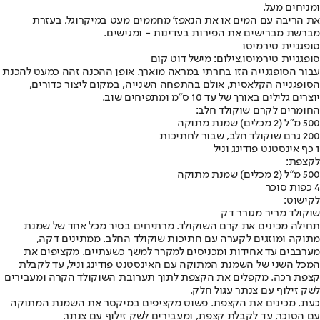
ומניחים מעל.
את הריבה עם המים או את הנאפז' מחממים מעט במיקרוגל, בעזרת
מברשת מברישים את הפירות בעדינות - ומגישים.
סופגניית טירמיסו
סופגניית טירמיסו,צילום: מישל דוט קום
עבור הסופגנייה הזו בחרתי במראה מוארך. אופן ההכנה זהה כמעט להכנת
הסופגנייה הקלאסית, אולם בהתפחה השנייה, במקום ליצור כדורים,
יוצרים גלילים באורך של עד 10 ס"מ ומתפיחים שוב.
החומרים לקרם שוקולד חלב:
500 מ"ל (2 מכלים) שמנת מתוקה
200 גרם שוקולד חלב, שבור לחתיכות
1 כף אינסטנט פודינג וניל
לקצפת:
500 מ"ל (2 מכלים) שמנת מתוקה
4 כפות סוכר
לקישוט:
שוקולד מריר מגורר דק
תחילה מכינים את קרם השוקולד. מרתיחים בסיר מכל אחד של שמנת
מתוקה ומוזגים לקערה עם חתיכות שוקולד החלב. ממתינים דקה,
מערבבים עד אחידות ומכניסים למקרר למשך כשעתיים. מקציפים את
המכל השני של השמנת המתוקה עם האינסטנט פודינג וניל, עד לקבלת
קצפת רכה. מקפלים את הקצפת לתוך תערובת השוקולד הקרה ומעבירים
לשק זילוף עם צנתר עגול חלק.
כעת, מכינים את הקצפת. פשוט מקציפים במיקסר את השמנת המתוקה
עם הסוכר, עד לקבלת קצפת, ומעבירים לשק זילוף עם צנתר.