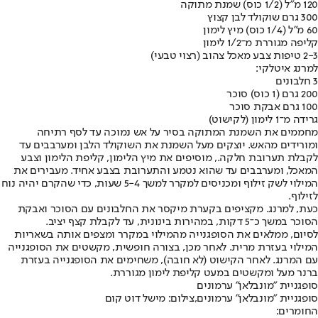
120 מ"ל (1/2 כוס) שמנת מתוקה
300 גרם שוקולד לבן קצוץ
60 מ"ל (1/4 כוס) מיץ לימון
קליפה מגוררת מ־1/2 לימון
2-3 טיפות צבע מאכל צהוב (רצוי טבעי)
למרנג איטלקי:
3 חלבונים
200 גרם (1 כוס) סוכר
100 גרם אבקת סוכר
גרידה מ־1 לימון (לקישוט)
מחממים את השמנת המתוקה בסיר על אש נמוכה עד לסף רתיחה
ומורידים מהאש. יוצקים מעל השמנת את השוקולד הלבן ומערבבים עד
לקבלת תערובת חלקה., מוסיפים את מיץ הלימון, קליפת הלימון וצבע
המאכל, ומערבבים עד שהוא נטמע והתערובת בצבע אחיד. מעבירים את
המילוי לשק זילוף ומכניסים למקרר למשך 5-4 שעות, כדי שהקרם יהיה נוח
לזילוף.
כעת, למרנג. מקציפים בקערת מיקסר את החלבונים עם הסוכר ואבקת
הסוכר במשך כ־5 דקות, במהירות בינונית, עד לקבלת קצף יציב.
לסיום, ממלאים את הסופגנייה מהמילוי במקרר ומצפים אותה בשאריות
המילוי בעזרת מרית. לאחר מכן, בצורה חופשית, מקשטים את הסופגנייה
עם המרנג. לאחר הקישוט (לא חובה), משחימים את הסופגנייה בעזרת
ברנר מעל ומקשטים במעט קליפת לימון מגוררת.
סופגניית "מונבלאן" ערמונים
סופגניית "מונבלאן" ערמונים,צילום: מישל דוט קום
החומרים: