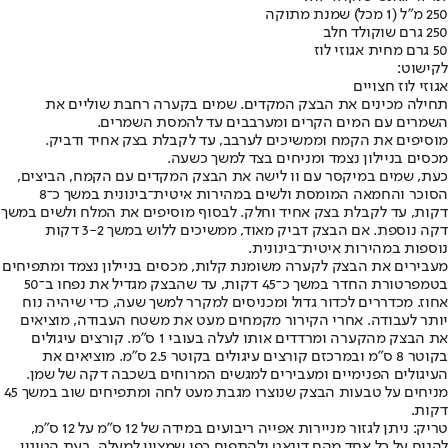
250 מ"ל (1 מכל) שמנת מתוקה
250 גרם שוקולד חלב
50 גרם מחית אגוזי לוז
לקישוט:
אגוזי לוז חצויים
תחילה מכינים את הבצק המקדים. שמים בקערה רחבת שוליים את
השמרים עם המים הקרים ומערבבים עד להמסת השמרים.
מוסיפים את הקמח וממשיכים לערבב, עד לקבלת בצק אחיד ודביק.
מכסים בניילון נצמד ומניחים בצד למשך כשעה.
כעת, שמים במיקסר עם וו לישה את הבצק המקדים עם הקמח, הביצים,
הסוכר והחמאה המומסת ולשים במהירות איטית־בינונית במשך כ־8
דקות, עד לקבלת בצק אחיד וחלק. לבסוף מוסיפים את המלח ולשים במשך
דקה נוספת. אם הבצק דביק מאוד, ממשיכים ללוש במשך 3-2 דקות
נוספות במהירות איטית־בינונית.
מעבירים את הבצק לקערה משומנת קלות, מכסים בניילון נצמד ומתפיחים
בטמפרטורת החדר במשך כ־45 דקות, עד שהבצק מגדיל את נפחו ב־50
אחוז. מכדררים לכדור גדול ומכניסים למקרר למשך שעה, כדי שיהיה נוח
יותר לעבודה. אחרי הקירור מקמחים מעט את משטח העבודה, מוציאים
את הבצק מהקערה ומרדדים אותו לעלה בעובי 1 ס"מ. קורצים עיגולים
בקוטר 8 ס"מ ובמרכזם קורצים עיגולים בקוטר 2.5 ס"מ. מוציאים את
העיגולים הפנימיים ומעבירים למגשים המרוחים בשכבה דקה של שמן.
מניחים על טבעות הבצק שנוצרו מגבת מעט לחה ומתפיחים שוב במשך 45
דקות.
טריק: ניתן לגזור מניירות אפייה ריבועים במידה של 12 ס"מ על 12 ס"מ,
להניח על כל אחד מהם דונאט ולהתפיח כפי שמצוין למעלה. בעת הטיגון,