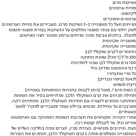
נשיקות מרנג
מחית ערמונים
לקישוט:
ערמונים מסוכרים
מניחים מעל כל סופגנייה 3-2 נשיקות מרנג. מעבירים את מחית הערמונים
לשק זילוף עם צנתר ספגטי ומזלפים על הנשיקות בצורת ספגטי מטפס
למעלה. בוזקים אבקת סוכר, מניחים ערמון מסוכר חצוי ומגישים.
סופגנייה אקזוטית
סופגנייה אקזוטית,
החומרים לקרם שוקולד לבן:
250 מ"ל (1 מכל) שמנת מתוקה
100 גרם שוקולד לבן שבור לחתיכות
1 כף אינסטנט פודינג וניל
כל פרי שתבחרו
לנאפז' (ציפוי מבריק):
ריבת משמש
2 כפות מים / נאפז' (ניתן לקנות בחנויות המתמחות באפייה)
תחילה מכינים את קרם השוקולד הלבן. מרתיחים בסיר את השמנת
המתוקה ומוזגים לקערה עם חתיכות השוקולד הלבן. ממתינים דקה,
מערבבים עד אחידות, מכסים בניילון נצמד ומעבירים למקרר למשך
כשעתיים.
אחרי הקירור, מקציפים את תערובת השמנת המתוקה עם האינסטנט
פודינג וניל, עד לקבלת קצפת רכה.
כעת, מרכיבים ומגישים. בעזרת סכין, יוצרים גומה בחלקה העליון של
הסופגנייה וממלאים אותה בקרם השוקולד הלבן, חותכים את הפירות