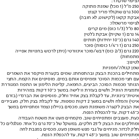
לציפוי שוקולד:
250 מ"ל (1 מכל) שמנת מתוקה
300 גרם שוקולד מריר קצוץ
אבקת קקאו (לקישוט, לא חובה)
לציפוי מרשמלו:
80 מ"ל (1/3 כוס) מים קרים
14 גרם (1 שקית) אבקת ג'לטין
140 גרם (כ־10 יחידות) תותים
250 גרם (1 ו־1/4 כוסות) סוכר
220 גרם (2/3 כוס) דבש/סוכר אינוורטי (ניתן לרכוש בחנויות אפייה
מתמחות)
לטיגון:
שמן קנולה/חמניות
מתחילים בהכנת הבצק ובהתפחתו. שמים בקערת מיקסר את השמרים
עם חצי מכמות הסוכר וממיסים אותם במים. מוסיפים את הקמח, החצי
הנותר מכמות הסוכר, הביצים, החמאה, קליפת הלימון או התפוז המגוררת
ותמצית הווניל, ולשים בעזרת וו לישה במשך כ־10 דקות במהירות
איטית־בינונית, עד לקבלת בצק אחיד וחלק. מוסיפים את הברנדי (בזרם
איטי) והמלח ולשים במשך 2 דקות נוספות, עד לקבלת בצק חלק. מעבירים
את הבצק לקערה משומנת מעט, מכסים בניילון נצמד ומתפיחים במשך
כ־45 דקות, עד להכפלת הנפח.
כעת, מעצבים ומתפיחים שוב. מקמחים מעט את משטח העבודה
ומחלקים את הבצק ל־25 חלקים, במשקל של כ־70 גרם כל אחד. מגלגלים כל
חלק לכדור, מניחים על גבי מגש משומן מעט, מכסים במגבת לחה
ומתפיחים שוב במשך כ־45 דקות, עד להכפלת הנפח.