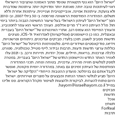
"ישראל היום" הוא גוף תקשורת שנוסד מתוך האמונה שהציבור הישראלי
ראוי לעיתונות טובה יותר, מאוזנת יותר ומדויקת יותר. עיתונות שמדברת
ולא צועקת. עיתונות אמינה, אובייקטיבית ועניינית. עיתונות אחרת וללא
תשלום. המהדורה המודפסת הראשונה פורסמה ב-30 ביולי 2007, וב-2010
הפך "ישראל היום" לעיתון הישראלי בעל שיעור החשיפה הגבוה ביותר בימי
חול. מו"ל העיתון היא ד"ר מרים אדלסון. העורך הראשי הוא עמר לחמנוביץ,
והעורך המייסד הוא עמוס רגב. אתרי האינטרנט של "ישראל היום" בעברית
ובאנגלית, כמו כן היישומונים (אפליקציות) לאנדרואיד ול-iOS, מציגים
חדשות מסביב לשעון, תוכן בלעדי, מבזקים ועדכונים, ניתוחים ופרשנויות,
וידיאו, פודקאסטים ושידורים חיים. פלטפורמות הדיגיטל של "ישראל היום"
כוללות ערוצי חדשות ודעות, תרבות ובידור, לייף סטייל, טכנולוגיה, ספורט,
כלכלה וצרכנות, בריאות, חיילים, אוכל, יהדות, תיירות ורכב. ב-2021 עלו
לאוויר האתר החדש והיישומון החדש של "ישראל היום" בעברית, במטרה
לספק לגולשים חוויה מהירה, עדכנית, בטוחה ונוחה. תכני המהדורה
המודפסת של העיתון זמינים גם באתר, במהדורה יומית מקוונת, ואפשר
לקבל אותם גם בניוזלטר. מועדון ההטבות הייחודי "הקליקה של ישראל
היום" מציע לגולשי האתר הנחות ומבצעים על מוצרים ושירותים. ישראל
היום פתוח להערות, לביקורת ולהצעות לשיפור מקהל הקוראים. פנו אלינו
במייל hayom@israelhayom.co.il.
מבזקים
חדשות
אוכל
תשחץ
ForReal
תרבות