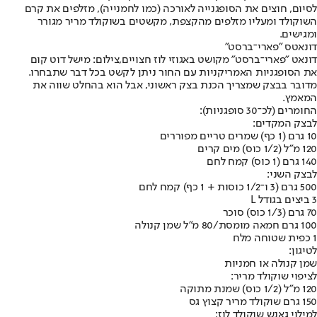
לסיום, חוצים את הסופגנייה לאורכה (כמו לחמנייה), מזלפים את קרם
השוקולד ומעליו מזלפים מהקצפת, מקשטים בשוקולד מריר מגורר
ומגישים.
דונאטס "פארי־ברסט"
דונאט "פארי־ברסט" מקושט באגוזי לוז חצויים,צילום: מישל דוט קום
את הסופגניות האמריקניות עם החור ניתן לקשט בכל דבר שתבחרו.
מדובר בבצק שמצריך הכנת בצק ראשוני, אבל הוא בהחלט שווה את
המאמץ.
החומרים (לכ־30 סופגניות):
לבצק המקדים:
10 גרם (1 כף) שמרים טריים מפוררים
120 מ"ל (1/2 כוס) מים קרים
140 גרם (1 כוס) קמח לחם
לבצק השני:
500 גרם (3 ו־1/2 כוסות + 1 כף) קמח לחם
3 ביצים בגודל L
70 גרם (1/3 כוס) סוכר
100 גרם חמאה מומסת/80 מ"ל שמן קנולה
1 כפית שטוחה מלח
לטיגון:
שמן קנולה או חמניות
לציפוי שוקולד מריר:
120 מ"ל (1/2 כוס) שמנת מתוקה
150 גרם שוקולד מריר קצוץ גס
למילוי גאנש שוקולד לוז: