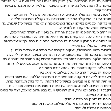
לסיום, מטגנים. מחממים שמן עמוק בסיר ומטגנים בכל פעם 5-4 סופגניות
במשך כ־3 דקות מכל צד, עד הזהבה. מעבירים לנייר סופג ומצננים במשך
כמה דקות.
להכנת ציפוי השוקולד, מביאים את השמנת המתוקה לרתיחה, יוצקים
אותה על גבי השוקולד המריר ומערבבים עד לקבלת תערובת חלקה
ומבריקה. מכסים בניילון נצמד ומצננים מחוץ למקרר במשך כ־5 שעות, עד
שהציפוי מגיע למרקם נוח למריחה.
מורחים מעל הסופגנייה שכבה אחידה של ציפוי השוקולד. לאחר מכן,
בעזרת קצה הסכין, לוקחים עוד מהציפוי, מניחים על הסופגנייה המצופה
ומרימים את הסכין מהסופגנייה המצופה במהירות רבה, כך שנוצר מראה
של ציפוי שוקולד עם שפיץ.
להכנת ציפוי המרשמלו, יוצקים לקערה את המים עם אבקת הג'לטין
ומשהים במשך 10 דקות. מעבדים את התותים במעבד מזון עד לקבלת
מחית חלקה. מחממים בסיר חצי מכמות הדבש (או הסוכר האינוורטי) עם
הסוכר הרגיל וחצי ממחית התותים, עד שהסוכר נמס. מביאים לרתיחה
ומבשלים כדקה נוספת, עד שהתערובת מסמיכה.
סופגנייה בציפוי קרם מרשמלו,צילום: איתיאל ציון
מעבירים לקערת מיקסר, מוסיפים את תערובת הג'לטין ואת שאר הדבש
ומחית התותים ומקציפים במשך כ־10 דקות, עד לקבלת תערובת קרה,
תפוחה ויציבה. לסיום, טובלים את כיפת הסופגניות בציפוי. אם רוצים
לקבל גוון אדום ולא ורוד, ניתן להוסיף מעט צבע אדום למאכל, רצוי על בסיס
חומרים טבעיים.
סופגניית לימון עם מרנג איטלקי
סופגניית לימון עם מרנג איטלקי,צילום: מישל דוט קום
החומרים למילוי ולציפוי: