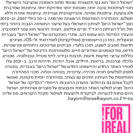
"ישראל היום" הוא גוף תקשורת שנוסד מתוך האמונה שהציבור הישראלי
ראוי לעיתונות טובה יותר, מאוזנת יותר ומדויקת יותר. עיתונות שמדברת
ולא צועקת. עיתונות אמינה, אובייקטיבית ועניינית. עיתונות אחרת וללא
תשלום. המהדורה המודפסת הראשונה פורסמה ב-30 ביולי 2007, וב-2010
הפך "ישראל היום" לעיתון הישראלי בעל שיעור החשיפה הגבוה ביותר בימי
חול. מו"ל העיתון היא ד"ר מרים אדלסון. העורך הראשי הוא עמר לחמנוביץ,
והעורך המייסד הוא עמוס רגב. אתרי האינטרנט של "ישראל היום" בעברית
ובאנגלית, כמו כן היישומונים (אפליקציות) לאנדרואיד ול-iOS, מציגים
חדשות מסביב לשעון, תוכן בלעדי, מבזקים ועדכונים, ניתוחים ופרשנויות,
וידיאו, פודקאסטים ושידורים חיים. פלטפורמות הדיגיטל של "ישראל היום"
כוללות ערוצי חדשות ודעות, תרבות ובידור, לייף סטייל, טכנולוגיה, ספורט,
כלכלה וצרכנות, בריאות, חיילים, אוכל, יהדות, תיירות ורכב. ב-2021 עלו
לאוויר האתר החדש והיישומון החדש של "ישראל היום" בעברית, במטרה
לספק לגולשים חוויה מהירה, עדכנית, בטוחה ונוחה. תכני המהדורה
המודפסת של העיתון זמינים גם באתר, במהדורה יומית מקוונת, ואפשר
לקבל אותם גם בניוזלטר. מועדון ההטבות הייחודי "הקליקה של ישראל
היום" מציע לגולשי האתר הנחות ומבצעים על מוצרים ושירותים. ישראל
היום פתוח להערות, לביקורת ולהצעות לשיפור מקהל הקוראים. פנו אלינו
במייל hayom@israelhayom.co.il.