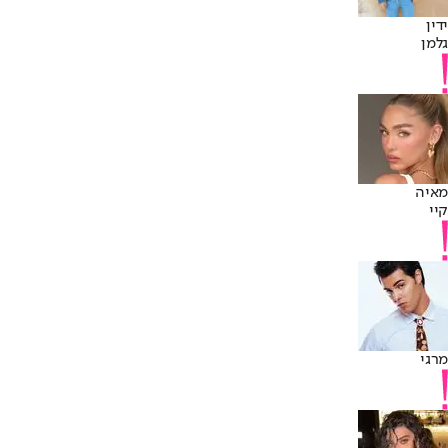
ידין
גלמן
מאיה
קיי
מרגי