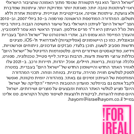
"ישראל היום" הוא גוף תקשורת שנוסד מתוך האמונה שהציבור הישראלי
ראוי לעיתונות טובה יותר, מאוזנת יותר ומדויקת יותר. עיתונות שמדברת
ולא צועקת. עיתונות אמינה, אובייקטיבית ועניינית. עיתונות אחרת וללא
תשלום. המהדורה המודפסת הראשונה פורסמה ב-30 ביולי 2007, וב-2010
הפך "ישראל היום" לעיתון הישראלי בעל שיעור החשיפה הגבוה ביותר בימי
חול. מו"ל העיתון היא ד"ר מרים אדלסון. העורך הראשי הוא עמר לחמנוביץ,
והעורך המייסד הוא עמוס רגב. אתרי האינטרנט של "ישראל היום" בעברית
ובאנגלית, כמו כן היישומונים (אפליקציות) לאנדרואיד ול-iOS, מציגים
חדשות מסביב לשעון, תוכן בלעדי, מבזקים ועדכונים, ניתוחים ופרשנויות,
וידיאו, פודקאסטים ושידורים חיים. פלטפורמות הדיגיטל של "ישראל היום"
כוללות ערוצי חדשות ודעות, תרבות ובידור, לייף סטייל, טכנולוגיה, ספורט,
כלכלה וצרכנות, בריאות, חיילים, אוכל, יהדות, תיירות ורכב. ב-2021 עלו
לאוויר האתר החדש והיישומון החדש של "ישראל היום" בעברית, במטרה
לספק לגולשים חוויה מהירה, עדכנית, בטוחה ונוחה. תכני המהדורה
המודפסת של העיתון זמינים גם באתר, במהדורה יומית מקוונת, ואפשר
לקבל אותם גם בניוזלטר. מועדון ההטבות הייחודי "הקליקה של ישראל
היום" מציע לגולשי האתר הנחות ומבצעים על מוצרים ושירותים. ישראל
היום פתוח להערות, לביקורת ולהצעות לשיפור מקהל הקוראים. פנו אלינו
במייל hayom@israelhayom.co.il.