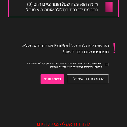
אז מה הוא עשה שם? הזמר צילם היום (ג')
פרסומת לחברת הסלולר אותה הוא מוביל.
הירשמו לניוזלטר של ForReal ואנחנו נדאג שלא
תפספסו שום דבר חשוב!
בהרשמה, אני מאשר/ת את
תנאי השימוש
וכן קבלת המלצות
קריאה והצעות לרכישת מינוי ודיוור מהיום
רשמו אותי
להורדת אפליקציית היום