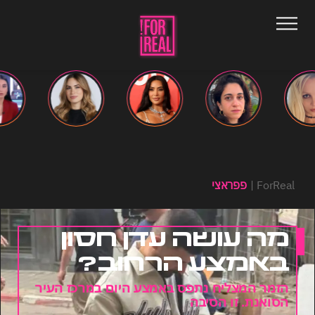
ForReal
פפראצי
מה עושה עדן חסון
באמצע הרחוב?
הזמר המצליח נתפס באמצע היום במרכז העיר
הסואנת. זו הסיבה