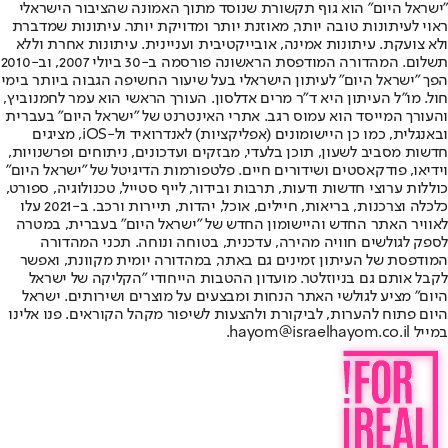
"ישראל היום" הוא גוף תקשורת שנוסד מתוך האמונה שהציבור הישראלי
ראוי לעיתונות טובה יותר, מאוזנת יותר ומדויקת יותר. עיתונות שמדברת
ולא צועקת. עיתונות אמינה, אובייקטיבית ועניינית. עיתונות אחרת וללא
תשלום. המהדורה המודפסת הראשונה פורסמה ב-30 ביולי 2007, וב-2010
הפך "ישראל היום" לעיתון הישראלי בעל שיעור החשיפה הגבוה ביותר בימי
חול. מו"ל העיתון היא ד"ר מרים אדלסון. העורך הראשי הוא עמר לחמנוביץ,
והעורך המייסד הוא עמוס רגב. אתרי האינטרנט של "ישראל היום" בעברית
ובאנגלית, כמו כן היישומונים (אפליקציות) לאנדרואיד ול-iOS, מציגים
חדשות מסביב לשעון, תוכן בלעדי, מבזקים ועדכונים, ניתוחים ופרשנויות,
וידיאו, פודקאסטים ושידורים חיים. פלטפורמות הדיגיטל של "ישראל היום"
כוללות ערוצי חדשות ודעות, תרבות ובידור, לייף סטייל, טכנולוגיה, ספורט,
כלכלה וצרכנות, בריאות, חיילים, אוכל, יהדות, תיירות ורכב. ב-2021 עלו
לאוויר האתר החדש והיישומון החדש של "ישראל היום" בעברית, במטרה
לספק לגולשים חוויה מהירה, עדכנית, בטוחה ונוחה. תכני המהדורה
המודפסת של העיתון זמינים גם באתר, במהדורה יומית מקוונת, ואפשר
לקבל אותם גם בניוזלטר. מועדון ההטבות הייחודי "הקליקה של ישראל
היום" מציע לגולשי האתר הנחות ומבצעים על מוצרים ושירותים. ישראל
היום פתוח להערות, לביקורת ולהצעות לשיפור מקהל הקוראים. פנו אלינו
במייל hayom@israelhayom.co.il.