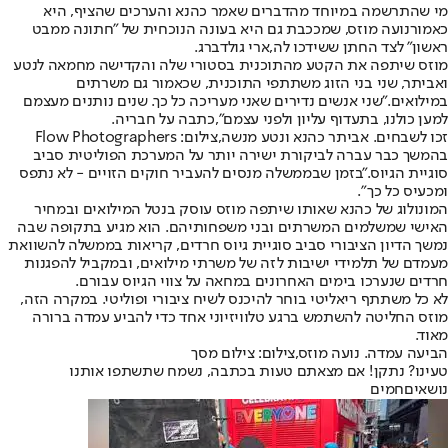
מי שהתרשמה במיוחד מהדברים שאמר כהנא והערכים שהציף, היא
כאמור
נועה מוזס
, שמככבת גם היא בעונה הנוכחית של "חתונה ממבט
ראשון" לצד החתן ששידכו לה,
ארי גולדברג
.
מוזס שיתפה את הקטע מהתוכנית בסטורי שלה והקדישה מחמאה לנטע
ואביתר, שני בני הזוג משתתפי התוכנית, שכאמור גם משרתים
במילואים.
"שני אנשים נדירים שאני מעריכה כל כך. שנים נותנים מעצמם
למען כולנו, בתעדוף עליון ולפני עצמם",
כתבה על חבריה.
זכו לשבחים. אביתר כהנא ונטע מנשה,צילום: Flow Photographers
בהמשך כבר עברה לביקורת ישירה יותר על המערכת הפוליטית סביב
סוגיית הגיוס.
"בזמן שבממשלה מנסים להעביר חוקים הזויים - לא נתפס
ומכעיס כל כך".
המונולוג של כהנא שאותו שיתפה מוזס עוסק בנטל המילואים ובמחיר
האישי שמשלמים המשרתים ובני משפחותיהם. הוא מגיע בתקופה שבה
נמשך הדיון הציבורי סביב סוגיית גיוס חרדים, קריאות בממשלה להשוואת
מעמדם של תלמידי ישיבות לזה של משרתי מילואים, ובמקביל להפגנות
חרדים שנערכו בימים האחרונים במחאה על צווי הגיוס עבורם.
לא כל משתתף ריאליטי בוחר להיכנס לשיח ציבורי ופוליטי. במקרה הזה,
מוזס החליטה להשתמש ברגע טלוויזיוני אחד כדי להביע עמדה ברורה
מאוד.
הביעה עמדה. נועה מוזס,צילום: צילום מסך
טעינו? נתקן! אם מצאתם טעות בכתבה, נשמח שתשתפו אותנו
נושאיםחמים