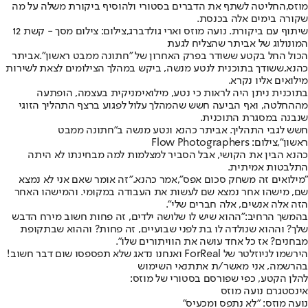
מוזס,
החליטה לשתף את הדברים בסטורי ולהוסיף ביקורת משלה על מה
שקורה בימים אלה בכנסת.
שיתוף עם ביקורת. נועה מוזס וארי גולדברג,צילום: צילום מסך - קשת 12
המונולוג של אביתר שהצליח לגעת
הכול החל בקטע ששודר בפרק האחרון של "חתונה ממבט ראשון".
אביתר
כהנא,
ששודך בתוכנית ל
נטע מנשה
, ביקש במהלך הצילומים לצאת לשירות
מילואים אליו נקרא.
בתוכנית ניתן היה לראות כי נטע, מילואימניקית בעצמה, הופתעה
מההחלטה, ואף הביעה חשש שהמהלך עלול לפגוע ברצף התהליך הזוגי
שנבנה במסגרת התוכנית.
חשש לגבי התהליך. אביתר כהנא ונטע מנשה ב"חתונה ממבט
ראשון",צילום: Flow Photographers
כהנא הבין את הקושי, אבל הסביר למצלמות למה מבחינתו לא היתה
התלבטות אמיתית.
"מילואים זה משחק סכום אפס",
אמר כהנא.
"זה אומר שאם אני לא נמצא
שם, מישהו אחר נמצא שם לעשות את העבודה במקומי. והמישהו האחר
הזה אלה אנשים, אלה חברים שלי".
בהמשך הרחיב:
"ההוא שיש לו שלושה ילדים, זה פחות חשוב מירח הדבש
שלך? וההוא שנולדה לו בת לפני שבועיים, זה פחות? וההוא שבתקופת
מבחנים? אז כל אחד עושה את הוויתורים שלו".
הירשמו לניוזלטר של ForReal ואנחנו נדאג שלא תפספסו שום דבר חשוב!
בהרשמה, אני מאשר/ת את
תנאי השימוש
להלן הקטע, כפי שפורסם בסטורי של מוזס:
אינסטגרם נועה מוזס
נועה מוזס: "לא נתפס ומכעיס"