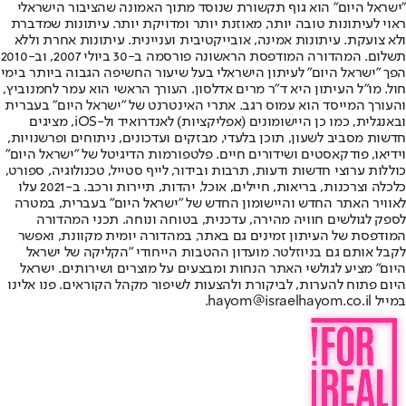
"ישראל היום" הוא גוף תקשורת שנוסד מתוך האמונה שהציבור הישראלי
ראוי לעיתונות טובה יותר, מאוזנת יותר ומדויקת יותר. עיתונות שמדברת
ולא צועקת. עיתונות אמינה, אובייקטיבית ועניינית. עיתונות אחרת וללא
תשלום. המהדורה המודפסת הראשונה פורסמה ב-30 ביולי 2007, וב-2010
הפך "ישראל היום" לעיתון הישראלי בעל שיעור החשיפה הגבוה ביותר בימי
חול. מו"ל העיתון היא ד"ר מרים אדלסון. העורך הראשי הוא עמר לחמנוביץ,
והעורך המייסד הוא עמוס רגב. אתרי האינטרנט של "ישראל היום" בעברית
ובאנגלית, כמו כן היישומונים (אפליקציות) לאנדרואיד ול-iOS, מציגים
חדשות מסביב לשעון, תוכן בלעדי, מבזקים ועדכונים, ניתוחים ופרשנויות,
וידיאו, פודקאסטים ושידורים חיים. פלטפורמות הדיגיטל של "ישראל היום"
כוללות ערוצי חדשות ודעות, תרבות ובידור, לייף סטייל, טכנולוגיה, ספורט,
כלכלה וצרכנות, בריאות, חיילים, אוכל, יהדות, תיירות ורכב. ב-2021 עלו
לאוויר האתר החדש והיישומון החדש של "ישראל היום" בעברית, במטרה
לספק לגולשים חוויה מהירה, עדכנית, בטוחה ונוחה. תכני המהדורה
המודפסת של העיתון זמינים גם באתר, במהדורה יומית מקוונת, ואפשר
לקבל אותם גם בניוזלטר. מועדון ההטבות הייחודי "הקליקה של ישראל
היום" מציע לגולשי האתר הנחות ומבצעים על מוצרים ושירותים. ישראל
היום פתוח להערות, לביקורת ולהצעות לשיפור מקהל הקוראים. פנו אלינו
במייל hayom@israelhayom.co.il.