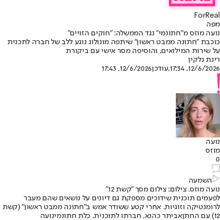
ForReal
מפה
נועה מוזס מ"חתונמי" נגד הממשלה: "חוקים הזויים"
כוכבת "חתונה ממבט ראשון" שיתפה מונולוג נוגע ללב של חברה לתכנית
על שירות המילואים, והוסיפה מסר אישי עם ביקורת
רינת נלקין
12/6/2026, 17:34
,עודכן
12/6/2026, 17:43
נועה
מוזס
0
השמעה
נועה מוזס. צילום: צילום מסך "קשת 12"
לפעמים תוכנית שידוכים מספקת גם דיונים על נושאים שהם מעבר
לרומנטיקה וזוגיות. אחרי קטע ששודר אמש ב"חתונה ממבט ראשון" (קשת
12) עם החתן
אביתר כהנא
, חברתו לתוכנית, כלת חתונמי
נועה