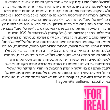
"ישראל היום" הוא גוף תקשורת שנוסד מתוך האמונה שהציבור הישראלי
ראוי לעיתונות טובה יותר, מאוזנת יותר ומדויקת יותר. עיתונות שמדברת
ולא צועקת. עיתונות אמינה, אובייקטיבית ועניינית. עיתונות אחרת וללא
תשלום. המהדורה המודפסת הראשונה פורסמה ב-30 ביולי 2007, וב-2010
הפך "ישראל היום" לעיתון הישראלי בעל שיעור החשיפה הגבוה ביותר בימי
חול. מו"ל העיתון היא ד"ר מרים אדלסון. העורך הראשי הוא עמר לחמנוביץ,
והעורך המייסד הוא עמוס רגב. אתרי האינטרנט של "ישראל היום" בעברית
ובאנגלית, כמו כן היישומונים (אפליקציות) לאנדרואיד ול-iOS, מציגים
חדשות מסביב לשעון, תוכן בלעדי, מבזקים ועדכונים, ניתוחים ופרשנויות,
וידיאו, פודקאסטים ושידורים חיים. פלטפורמות הדיגיטל של "ישראל היום"
כוללות ערוצי חדשות ודעות, תרבות ובידור, לייף סטייל, טכנולוגיה, ספורט,
כלכלה וצרכנות, בריאות, חיילים, אוכל, יהדות, תיירות ורכב. ב-2021 עלו
לאוויר האתר החדש והיישומון החדש של "ישראל היום" בעברית, במטרה
לספק לגולשים חוויה מהירה, עדכנית, בטוחה ונוחה. תכני המהדורה
המודפסת של העיתון זמינים גם באתר, במהדורה יומית מקוונת, ואפשר
לקבל אותם גם בניוזלטר. מועדון ההטבות הייחודי "הקליקה של ישראל
היום" מציע לגולשי האתר הנחות ומבצעים על מוצרים ושירותים. ישראל
היום פתוח להערות, לביקורת ולהצעות לשיפור מקהל הקוראים. פנו אלינו
במייל hayom@israelhayom.co.il.