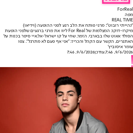
ForReal
מפה
REAL TIME
"נהייתי רובוט": מרגי פותח את הלב רגע לפני ההופעה (וידיאו)
מיקרו-דוקו: המצלמות של For Real ליוו את מרגי ברגעים שלפני הופעת
הסולד אאוט שלו בבארבי. הזמר, שחי על קו ישראל-אל.איי סיפר בכנות על
האתגרים, הקשר עם הקהל והכריז: "אני אף פעם לא מתרגל". צפו
עומר איסוביץ'
9/6/2026, 7:46
,עודכן
9/6/2026, 7:46