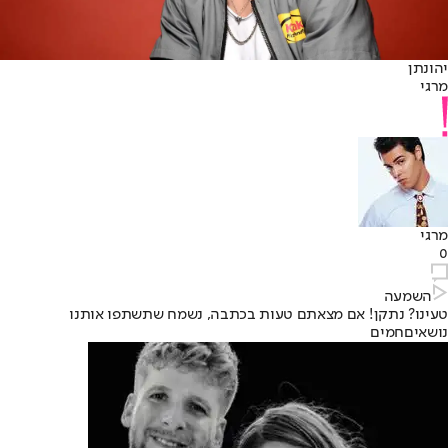
יהונתן
מרגי
מרגי
0
השמעה
טעינו? נתקן! אם מצאתם טעות בכתבה, נשמח שתשתפו אותנו
נושאיםחמים