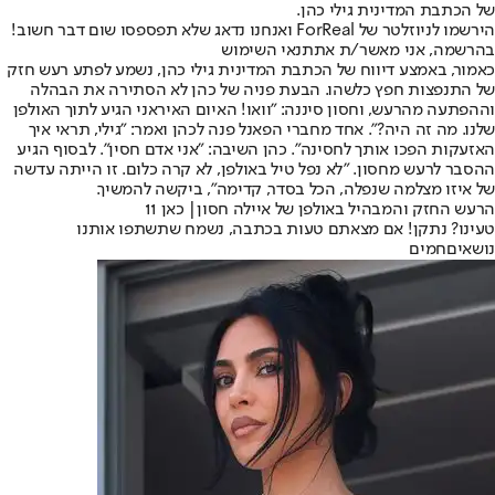
של הכתבת המדינית גילי כהן.
הירשמו לניוזלטר של ForReal ואנחנו נדאג שלא תפספסו שום דבר חשוב!
בהרשמה, אני מאשר/ת את
תנאי השימוש
כאמור, באמצע דיווח של הכתבת המדינית גילי כהן, נשמע לפתע רעש חזק
של התנפצות חפץ כלשהו. הבעת פניה של כהן לא הסתירה את הבהלה
וההפתעה מהרעש, וחסון סיננה: "וואו! האיום האיראני הגיע לתוך האולפן
שלנו. מה זה היה?". אחד מחברי הפאנל פנה לכהן ואמר: "גילי, תראי איך
האזעקות הפכו אותך לחסינה". כהן השיבה: "אני אדם חסין". לבסוף הגיע
ההסבר לרעש מחסון. "לא נפל טיל באולפן, לא קרה כלום. זו הייתה עדשה
של איזו מצלמה שנפלה, הכל בסדר, קדימה", ביקשה להמשיך.
הרעש החזק והמבהיל באולפן של איילה חסון| כאן 11
טעינו? נתקן! אם מצאתם טעות בכתבה, נשמח שתשתפו אותנו
נושאיםחמים