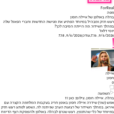
ForReal
מפה
בהלה באולפן של איילה חסון
רעש חזק ומבהיל במיוחד הפתיע את מגישת החדשות וחברי הפאנל שלה
במהלך השידור. מה הייתה הסיבה לכך?
יוסי דלאל
9/6/2026, 7:16
,עודכן
9/6/2026, 7:18
איילה
חסון
0
השמעה
בהלה. איילה חסון. צילום: כאן 11
אמש (שני) שידרה איילה חסון באופן חריג בעקבות המלחמה הקצרה עם
איראן. במהלך השידור של רצועת הערב שניתנה לה, נשמע לפתע רעש חזק
במיוחד של כלי שהתנפץ, רעש שגרם לבהלה באולפן ולהפסקת רצף הדיווח