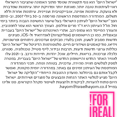
"ישראל היום" הוא גוף תקשורת שנוסד מתוך האמונה שהציבור הישראלי
ראוי לעיתונות טובה יותר, מאוזנת יותר ומדויקת יותר. עיתונות שמדברת
ולא צועקת. עיתונות אמינה, אובייקטיבית ועניינית. עיתונות אחרת וללא
תשלום. המהדורה המודפסת הראשונה פורסמה ב-30 ביולי 2007, וב-2010
הפך "ישראל היום" לעיתון הישראלי בעל שיעור החשיפה הגבוה ביותר בימי
חול. מו"ל העיתון היא ד"ר מרים אדלסון. העורך הראשי הוא עמר לחמנוביץ,
והעורך המייסד הוא עמוס רגב. אתרי האינטרנט של "ישראל היום" בעברית
ובאנגלית, כמו כן היישומונים (אפליקציות) לאנדרואיד ול-iOS, מציגים
חדשות מסביב לשעון, תוכן בלעדי, מבזקים ועדכונים, ניתוחים ופרשנויות,
וידיאו, פודקאסטים ושידורים חיים. פלטפורמות הדיגיטל של "ישראל היום"
כוללות ערוצי חדשות ודעות, תרבות ובידור, לייף סטייל, טכנולוגיה, ספורט,
כלכלה וצרכנות, בריאות, חיילים, אוכל, יהדות, תיירות ורכב. ב-2021 עלו
לאוויר האתר החדש והיישומון החדש של "ישראל היום" בעברית, במטרה
לספק לגולשים חוויה מהירה, עדכנית, בטוחה ונוחה. תכני המהדורה
המודפסת של העיתון זמינים גם באתר, במהדורה יומית מקוונת, ואפשר
לקבל אותם גם בניוזלטר. מועדון ההטבות הייחודי "הקליקה של ישראל
היום" מציע לגולשי האתר הנחות ומבצעים על מוצרים ושירותים. ישראל
היום פתוח להערות, לביקורת ולהצעות לשיפור מקהל הקוראים. פנו אלינו
במייל hayom@israelhayom.co.il.