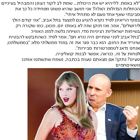
"לא באמת. לליהיא יש את היכולת... שמת לב לקור הצונן והמבהיל בעיניים
הכחולות הגדולות האלה? אני חושב שהיא פשוט מפחידה כל כך את
סביבתי שאף אחד פעם לא מתחיל איתי".
בסוף הריאיון לפיד נקרא להגיע גם למצעד בתל אביב. "אני קודם הולך
לירושלים", אמר, ואז תוקן שזה לא באותו יום. מכאן, כמו שקורה רק
בשיחות ישראליות רציניות מדי, השיחה גלשה למזג האוויר.
"בתל אביב לפני שנתיים היה נורא חם", אמר לפיד. כשהתבקש להבטיח
שיוריד את החום, הוא כבר סגר את זה במוד ממשלתי מלא: "בממשלתנו,
אנחנו נדאג לטמפרטורות סבירות".
לפחות על זה, כנראה, אפשר לבנות קואליציה.
טעינו? נתקן! אם מצאתם טעות בכתבה, נשמח שתשתפו אותנו
נושאיםחמים