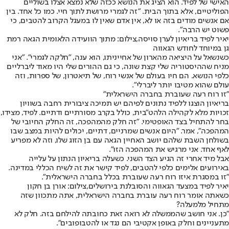
האישי של לפיד. הוא הציג את הנושא ככזה שלא נמצא אצלו בשוליים
הפוליטיים, אלא בתוך הבית. "זה לגמרי מרושת לתוך חיי. כמו כל אחד. בין
אם אנשים מודים בזה או לא, אין אדם שאין לו במעגל הקרוב להטבים, כי
פשוט יש הרבה".
יאיר לפיד בריאיון לערן סויסה,צילום: מתוך הוועידה הלאומית הגאה רמת
גן במיוחד לחודש הגאווה
כשנשאל על היציאה מהארון של אחייניתו, הוא ענה, "חלקה לגמרי". "אני
מניח שההיסטוריה שלי קצת שונה, כי גם ההורים שלי היו מאוד ליברליים
כלפי הנושא. הם חיו בעולם של אנשי רוח, של תיאטרון, של ספרות, וזה
עולם שהוא מטיבו יותר ליברלי".
"
זו רוח רעה שעוברת בחברה הישראלית
"
בריאיון הוצגו ללפיד נתונים לפיהם יש תמיכה ציבורית רחבה בשוויון
זכויות מלא לקהילה הלהט"בית, כולל בקרב מסורתיים ודתיים. לפיד, מצידו,
בחר להתחיל בצד האופטימי. "זה חלק מהמהפכה, זה החלק החיובי של
המהפכה", אמר. "היום אנשים שמרניים, דתיים, יכולים להיות במצב שבו
בשולחן השבת שלהם יושב האחיין הגאה עם בן הזוג שלו, וזה לא מפריע
לאף אחד. אני מרגיש את המהפכה הזו".
אבל מיד אחרי זה הגיע הצד השני. כשעלה בריאיון הנתון על עלייה
באירועים אלימים כלפי להטבים, לפיד קישר את זה לשיח הכללי במדינה.
"זו במסגרת איזו רוח רעה שעוברת בכלל בחברה הישראלית".
יאיר לפיד במצעד הגאווה והסובלנת בירושלים,צילום: אורן בן חקון
כשאתה אומר רוח רעה עוברת בחברה הישראלית, אתה מתכוון שזה
מתחיל מלמעלה
?
"כן. אני חושב שהממשלה לא רואה זאת כחובתה להילחם בזה. חלק לא
מתעניינים וחלק באופן אקטיבי הם נגד או להטבופובים".