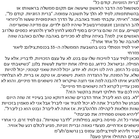
"
ברית הזוגיות. קודם כל
"
כשנשאל מה הדבר הראשון שיעשה אם תקום ממשלה בראשותו או
בהשתתפותו, לפיד לא הלך על תשובה עמומה. "ברית הזוגיות. קודם כל",
אמר. "ראיתי, עקבתי מאוד באהבה, על הדרך האינסופית שעשו ח"כ
יוראי
להב הרצנו
ובן זוגו
צפריר
בשביל שיהיו להם ילדים. עם מדינה שמערימה
קשיים, עם זה שהם צריכים בסוף לנסוע לחוץ לארץ ולהוציא כספים שלרוב
האנשים אין. למה? באיזה עולם לא מכירים באהבה שלהם כאהבה שווה
לאהבה של כל אחד אחר?".
יאיר לפיד ונפתלי בנט בהשבעת הממשלה ה-33 בכנסת,צילום: ליאור
מזרחי
מכאן לפיד עבר לוויכוח שלו עם בנט. לא על עצם הזכויות, לדבריו, אלא על
המילה. ובישראל, כידוע, גם מילה אחת יודעת לעשות בלגן. "כשישבתי עם
בנט כל הזמן, היה לנו ויכוח. לא יודע, יכול להיות שאני קטנוני, יכול להיות
שלא, על המונח, על ההגדרה הזאת. נישואים, או טקס, או ברית. לא הצלחתי
להגיע איתו להבנה למה אני רוצה שיקראו לזה נישואים חד מיניים, והוא לא
מוכן עדיין לקרוא לזה נישואים חד מיניים".
היו לכם עוד חילוקי דעות בהקשר הזה
?
"לא. בנט הוא ליברל. אחד הדברים שהוא דווקא טוב בעיניי זה שזה היום
מבחן של הליברל. אתה לא יכול להגיד אני ליברל אבל אני לא מאמין בזכויות
שוות ומלאות לקהילה הלהט"בית. אז אתה לא ליברל. ובנט הוא כן ליברל".
"
ליהיא פשוט מפחידה את סביבתי
"
אחרי כל זה, סויסה ביקש, במילותיו, "לדבר שטויות". גם לפיד זרם, כי אחרי
נישואים אזרחיים, מצעדי גאווה וברית זוגיות, מגיע לכולם רגע של אוויר.
יאיר וליהיא לפיד,צילום: עמוס בן גרשום/לע"מ
גברים התחילו איתך פעם
?