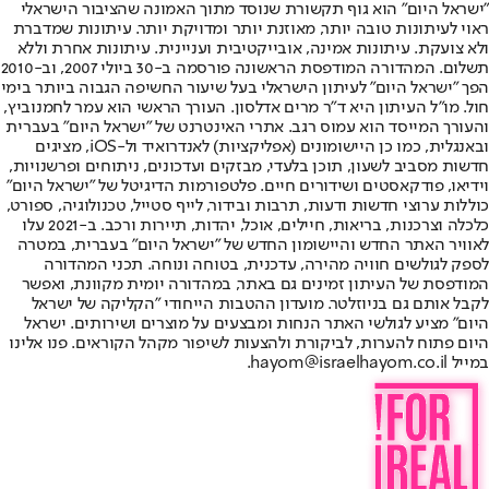
"ישראל היום" הוא גוף תקשורת שנוסד מתוך האמונה שהציבור הישראלי
ראוי לעיתונות טובה יותר, מאוזנת יותר ומדויקת יותר. עיתונות שמדברת
ולא צועקת. עיתונות אמינה, אובייקטיבית ועניינית. עיתונות אחרת וללא
תשלום. המהדורה המודפסת הראשונה פורסמה ב-30 ביולי 2007, וב-2010
הפך "ישראל היום" לעיתון הישראלי בעל שיעור החשיפה הגבוה ביותר בימי
חול. מו"ל העיתון היא ד"ר מרים אדלסון. העורך הראשי הוא עמר לחמנוביץ,
והעורך המייסד הוא עמוס רגב. אתרי האינטרנט של "ישראל היום" בעברית
ובאנגלית, כמו כן היישומונים (אפליקציות) לאנדרואיד ול-iOS, מציגים
חדשות מסביב לשעון, תוכן בלעדי, מבזקים ועדכונים, ניתוחים ופרשנויות,
וידיאו, פודקאסטים ושידורים חיים. פלטפורמות הדיגיטל של "ישראל היום"
כוללות ערוצי חדשות ודעות, תרבות ובידור, לייף סטייל, טכנולוגיה, ספורט,
כלכלה וצרכנות, בריאות, חיילים, אוכל, יהדות, תיירות ורכב. ב-2021 עלו
לאוויר האתר החדש והיישומון החדש של "ישראל היום" בעברית, במטרה
לספק לגולשים חוויה מהירה, עדכנית, בטוחה ונוחה. תכני המהדורה
המודפסת של העיתון זמינים גם באתר, במהדורה יומית מקוונת, ואפשר
לקבל אותם גם בניוזלטר. מועדון ההטבות הייחודי "הקליקה של ישראל
היום" מציע לגולשי האתר הנחות ומבצעים על מוצרים ושירותים. ישראל
היום פתוח להערות, לביקורת ולהצעות לשיפור מקהל הקוראים. פנו אלינו
במייל hayom@israelhayom.co.il.