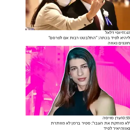
11:41
יוסי דלאל
ליהיא לפיד בכתה: "התלבטנו רבות אם לפרסם"
חוגגים גאווה
10:53
ערן סויסה
'לא מוחקת את העבר': ספיר ברמן לא מוותרת
גאווה
יאיר לפיד