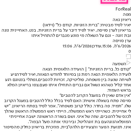
ForReal
מפה
ריאיון גאה
יאיר לפיד מבטיח: "ברית הזוגיות. קודם כל" (וידאו)
בריאיון לערן סויסה, יאיר לפיד דיבר על ברית הזוגיות, בנט, האחיינית נוגה
ובת זוגה - וגם על השאלה מי מונע מגברים להתחיל איתו
ערן סויסה
7/6/2026, 15:06
,עודכן
7/6/2026, 15:06
0
השמעה
"קודם כל, ברית הזוגיות" | הועידה הלאומית הגאה
לועידה הלאומית הגאה רמת גן במיוחד לחודש הגאווה,
יאיר לפיד
הגיע
לשיחה שנעה בין משפחה, פוליטיקה, זכויות להטבים,
נפתלי בנט
וגם רגע
אחד קליל כשהוא נשאל אם גברים התחילו איתו פעם.
צפו בריאיון המלא
בראש העמוד.
"
אין אדם שאין לו במעגל הקרוב להטבים
"
סויסה פתח בשאלה אישית: האם לפיד בכלל כולל להטבים במעגל הקרוב
שלו. "תמיד. פה בחדר. כולל קרוב משפחה", אמר לפיד בפתח הריאיון. "יש
לי אחיינית. כשהייתי ראש הממשלה, הייתי ראש הממשלה הראשון שהלך
לכנס של להטבים, שזה של איגי. ושם בשורה הראשונה ישבה אחייניתי
המופלאה
נוגה
עם בת זוגה
ליטל
, ובירכתי אותה מעל הבמה".
איגי, תנועת הנוער והצעירים הלהט"בית, מוזכרת בריאיון כחלק מהסיפור