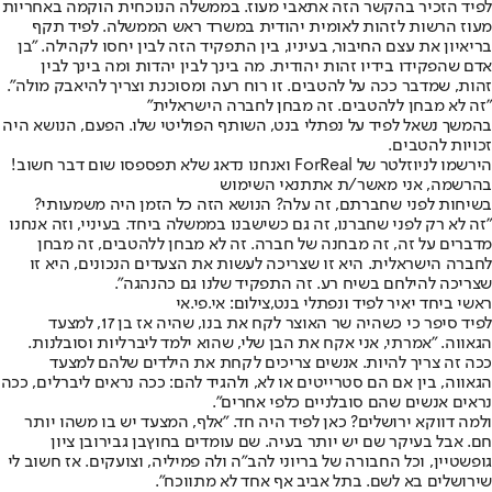
לפיד הזכיר בהקשר הזה את
אבי מעוז
. בממשלה הנוכחית הוקמה באחריות
מעוז הרשות לזהות לאומית יהודית במשרד ראש הממשלה. לפיד תקף
בריאיון את עצם החיבור, בעיניו, בין התפקיד הזה לבין יחסו לקהילה. "בן
אדם שהפקידו בידיו זהות יהודית. מה בינך לבין יהדות ומה בינך לבין
זהות, שמדבר ככה על להטבים. זו רוח רעה ומסוכנת וצריך להיאבק מולה".
"
זה לא מבחן ללהטבים. זה מבחן לחברה הישראלית
"
בהמשך נשאל לפיד על נפתלי בנט, השותף הפוליטי שלו. הפעם, הנושא היה
זכויות להטבים.
הירשמו לניוזלטר של ForReal ואנחנו נדאג שלא תפספסו שום דבר חשוב!
בהרשמה, אני מאשר/ת את
תנאי השימוש
בשיחות לפני שחברתם, זה עלה? הנושא הזה כל הזמן היה משמעותי
?
"זה לא רק לפני שחברנו, זה גם כשישבנו בממשלה ביחד. בעיניי, וזה אנחנו
מדברים על זה, זה מבחנה של חברה. זה לא מבחן ללהטבים, זה מבחן
לחברה הישראלית. היא זו שצריכה לעשות את הצעדים הנכונים, היא זו
שצריכה להילחם בשיח רע. זה התפקיד שלנו גם כהנהגה".
ראשי ביחד יאיר לפיד ונפתלי בנט,צילום: אי.פי.אי
לפיד סיפר כי כשהיה שר האוצר לקח את בנו, שהיה אז בן 17, למצעד
הגאווה. "אמרתי, אני אקח את הבן שלי, שהוא ילמד ליברליות וסובלנות.
ככה זה צריך להיות. אנשים צריכים לקחת את הילדים שלהם למצעד
הגאווה, בין אם הם סטרייטים או לא, ולהגיד להם: ככה נראים ליברלים, ככה
נראים אנשים שהם סובלניים כלפי אחרים".
ולמה דווקא ירושלים? כאן לפיד היה חד. "אלף, המצעד יש בו משהו יותר
חם. אבל בעיקר שם יש יותר בעיה. שם עומדים בחוץ
בן גביר
ו
בן ציון
גופשטיין
, וכל החבורה של בריוני להב"ה ולה פמיליה, וצועקים. אז חשוב לי
שירושלים בא לשם. בתל אביב אף אחד לא מתווכח".