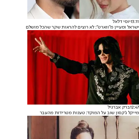
13:11
יוסי דלאל
ישראל ומעיין מ"ווארט": לא רוצים להראות שקר שהכל מושלם
12:47
ברק אברגיל
מייקל ג'קסון שוב על המוקד: טענות מטרידות מהעבר