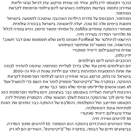
כוכבי הקאסט ידין גלמן, עודד פז, עמית פרקש, עדן דניאל גבאי וליאת
אחירון נתפסו בעדשת המצלמה כשהגיעו ליום צילומי פרסומת לקראת
המחזמר.
המחזמר, המבוסס על סדרת הילדות האהובה שהפכה לתופעה בישראל
וחוגגת בימים אלה 30 שנה, יעלה לראשונה בישראל בבכורה עולמית.
מאחורי ההפקה עומדים toMix, גל אמיתי ומאור מימון, והיא צפויה לכלול
30 מלהיטי הסדרה בשירה חיה.
הירשמו לניוזלטר של ForReal ואנחנו נדאג שלא תפספסו שום דבר חשוב!
בהרשמה, אני מאשר/ת את
תנאי השימוש
עמית פרקש,צילום: דיוויד סאקורי
ידין גלמן,
הכוכבים הגיעו ליום הצילומים
יום הצילומים סימן עוד שלב בדרך לעליית המחזמר, שינסה להחזיר לבמה
את אחת התופעות המזוהות ביותר עם ילדות שנות ה-90 וה-2000
בישראל. פז גלמן, פרקש, גבאי ואחירון הגיעו לצילומי הפרסומת לקראת
ההפקה, ובמקרה של "צ'יקיטיטס" מספיק לומר את השם כדי להפעיל אצל
לא מעט אנשים פלייליסט פנימי שלא נסגר כבר שנים.
ההכנות לקראת העלייה באוגוסט כבר בעיצומן, ויום צילומי הפרסומת הוא
עוד סימן לכך שההפקה נכנסת לשלב המעשי שלה. הקמפיין מתחיל לזוז,
הקאסט מתייצב מול המצלמות, והסלבס של ההפקה כבר נותנים את האות
לפתיחת עונת הנוסטלגיה.
עודד פז,צילום: דיוויד סאקורי
30 להיטים ושירה חיה
אחד הפרטים המרכזיים בהפקה הוא המספר: 30 להיטים מתוך הסדרה,
בביצועים חיים על הבמה. במקרה של "צ'יקיטיטס", השירים הם לא רק