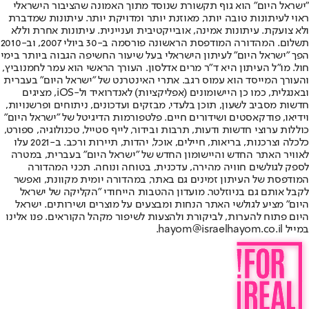
"ישראל היום" הוא גוף תקשורת שנוסד מתוך האמונה שהציבור הישראלי
ראוי לעיתונות טובה יותר, מאוזנת יותר ומדויקת יותר. עיתונות שמדברת
ולא צועקת. עיתונות אמינה, אובייקטיבית ועניינית. עיתונות אחרת וללא
תשלום. המהדורה המודפסת הראשונה פורסמה ב-30 ביולי 2007, וב-2010
הפך "ישראל היום" לעיתון הישראלי בעל שיעור החשיפה הגבוה ביותר בימי
חול. מו"ל העיתון היא ד"ר מרים אדלסון. העורך הראשי הוא עמר לחמנוביץ,
והעורך המייסד הוא עמוס רגב. אתרי האינטרנט של "ישראל היום" בעברית
ובאנגלית, כמו כן היישומונים (אפליקציות) לאנדרואיד ול-iOS, מציגים
חדשות מסביב לשעון, תוכן בלעדי, מבזקים ועדכונים, ניתוחים ופרשנויות,
וידיאו, פודקאסטים ושידורים חיים. פלטפורמות הדיגיטל של "ישראל היום"
כוללות ערוצי חדשות ודעות, תרבות ובידור, לייף סטייל, טכנולוגיה, ספורט,
כלכלה וצרכנות, בריאות, חיילים, אוכל, יהדות, תיירות ורכב. ב-2021 עלו
לאוויר האתר החדש והיישומון החדש של "ישראל היום" בעברית, במטרה
לספק לגולשים חוויה מהירה, עדכנית, בטוחה ונוחה. תכני המהדורה
המודפסת של העיתון זמינים גם באתר, במהדורה יומית מקוונת, ואפשר
לקבל אותם גם בניוזלטר. מועדון ההטבות הייחודי "הקליקה של ישראל
היום" מציע לגולשי האתר הנחות ומבצעים על מוצרים ושירותים. ישראל
היום פתוח להערות, לביקורת ולהצעות לשיפור מקהל הקוראים. פנו אלינו
במייל hayom@israelhayom.co.il.