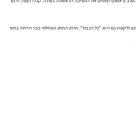
על המסך הקטן רק ביום רביעי האחרון ב"חתונה ממבט ראשון", ויקי חלמי בת ה- 29 מהרצליה ועומר בר המתכנת בן ה- 32 יספק הערב (ראשון) לצופים את הנשיקה הראשונה בעונה. קבלו הצצה לרגע
ע ולקפוץ גם היא. "כל הכבוד", חיזק החתן כשחלמי כבר הייתה בתוך