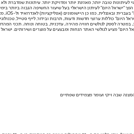
לעיתונות טובה יותר, מאוזנת יותר ומדויקת יותר. עיתונות שמדברת ולא צ
שלום. המהדורה המודפסת הראשונה פורסמה ב-30 ביולי 2007, וב-2010 הפך "ישראל היום" לעיתון הישראלי בעל שי
לחמנוביץ,
ל היום" כוללות ערוצי חדשות ודעות, תרבות ובידור, לייף סטייל, טכנולוגיה
ברית, במטרה לספק לגולשים חוויה מהירה, עדכנית, בטוחה ונוחה. תכני המה
ל היום" מציע לגולשי האתר הנחות ומבצעים על מוצרים ושירותים. ישראל 
סצנה שבה ויקי ועומר מצמידים שפתיים