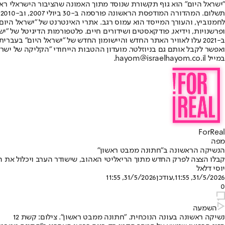
"ישראל היום" הוא גוף תקשורת שנוסד מתוך האמונה שהציבור הישראלי ראוי 
ת
ופרשנויות, וידיאו, פודקאסטים ושידורים חיים. פלטפורמות הדיגיטל של "ישרא
ב-2021 עלו לאוויר האתר החדש והיישומון החדש של "ישראל היום" בע
ואפשר לקבל אותם גם בניוזלטר. מועדון ההטבות הייחודי "הקליקה של ישרא
במייל hayom@israelhayom.co.il.
ForReal
מפה
הנשיקה הראשונה ב"חתונה ממבט ראשון"
קבלו הצצה לפרק החדש מתוך הריאליטי האהוב, שישודר הערב ויכלול את ה
יוסי דלאל
31/5/2026, 11:55
,עודכן
31/5/2026, 11:55
0
השמעה
נשיקה ראשונה בעונה הנוכחית. "חתונה ממבט ראשון". צילום: קשת 12