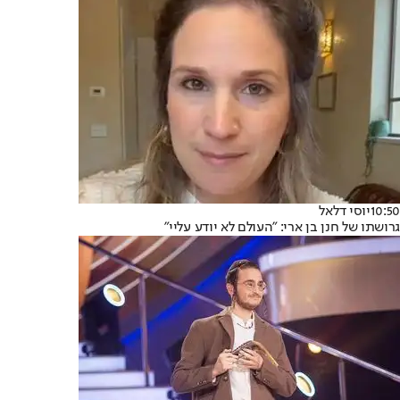
10:50
יוסי דלאל
גרושתו של חנן בן ארי: "העולם לא יודע עליי"