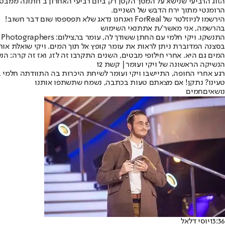
הרומנטי מתוך ירח הדבש של השניים.
הירשמו לניוזלטר של ForReal ואנחנו נדאג שלא תפספסו שום דבר חשוב!
בהרשמה, אני מאשר/ת את
תנאי השימוש
התנשקו. ויקי חלמי עם החתן ששודך לה, עומר בר,צילום: Flow Photographers
בסצנה המדוברת ניתן לראות את עומר קופץ אל תוך המים. ויקי שואלת אות
המים גם היא. אחרי חילופי מבטים, השנים התקרבו זה לזו, ואז זה קרה: ה
הנשיקה הראשונה של ויקי ועומר| קשת 12
רגע אחרי החופה, התיישבו ויקי ועומר לשיחת היכרות בה התוודתה חלמי ב
טעינו? נתקן! אם מצאתם טעות בכתבה, נשמח שתשתפו אותנו
נושאיםחמים
13:36
יוסי דלאל