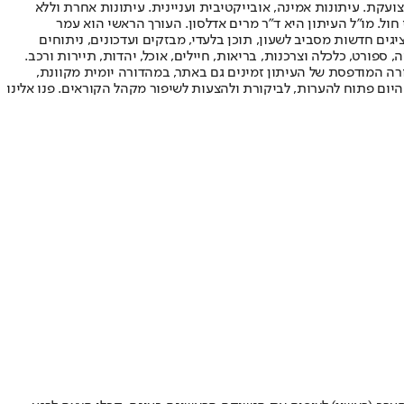
ועקת. עיתונות אמינה, אובייקטיבית ועניינית. עיתונות אחרת וללא
עור החשיפה הגבוה ביותר בימי חול. מו"ל העיתון היא ד"ר מרים אדלסון. העורך הראשי הוא עמר
 והעורך המייסד הוא עמוס רגב. אתרי האינטרנט של "ישראל היום" בעברית ובאנגלית, כמו כן היישומונים (אפליקציות) לאנדרואיד ול-iOS, מציגים חדשות מסביב לשעון, תוכן בלעדי, מבזקים ועדכונים, ניתוחים
, ספורט, כלכלה וצרכנות, בריאות, חיילים, אוכל, יהדות, תיירות ורכב.
דורה המודפסת של העיתון זמינים גם באתר, במהדורה יומית מקוונת,
היום פתוח להערות, לביקורת ולהצעות לשיפור מקהל הקוראים. פנו אלינו