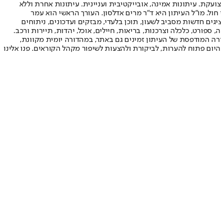
ועקת. עיתונות אמינה, אובייקטיבית ועניינית. עיתונות אחרת וללא
עור החשיפה הגבוה ביותר בימי חול. מו"ל העיתון היא ד"ר מרים אדלסון. העורך הראשי הוא עמר
 והעורך המייסד הוא עמוס רגב. אתרי האינטרנט של "ישראל היום" בעברית ובאנגלית, כמו כן היישומונים (אפליקציות) לאנדרואיד ול-iOS, מציגים חדשות מסביב לשעון, תוכן בלעדי, מבזקים ועדכונים, ניתוחים
, ספורט, כלכלה וצרכנות, בריאות, חיילים, אוכל, יהדות, תיירות ורכב.
דורה המודפסת של העיתון זמינים גם באתר, במהדורה יומית מקוונת,
היום פתוח להערות, לביקורת ולהצעות לשיפור מקהל הקוראים. פנו אלינו