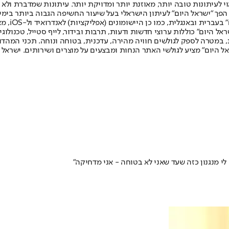
לעיתונות טובה יותר, מאוזנת יותר ומדויקת יותר. עיתונות שמדברת ולא צ
שלום. המהדורה המודפסת הראשונה פורסמה ב-30 ביולי 2007, וב-2010 הפך "ישראל היום" לעיתון הישראלי בעל שי
לחמנוביץ,
ל היום" כוללות ערוצי חדשות ודעות, תרבות ובידור, לייף סטייל, טכנולוגיה
ברית, במטרה לספק לגולשים חוויה מהירה, עדכנית, בטוחה ונוחה. תכני המה
ל היום" מציע לגולשי האתר הנחות ומבצעים על מוצרים ושירותים. ישראל 
 מנגנון כזה שעד שאני לא בטוחה - אני מדחיקה"