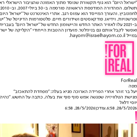
"ישראל היום" הוא גוף תקשורת שנוסד מתוך האמונה שהציבור הישראלי ראוי 
ת
ופרשנויות, וידיאו, פודקאסטים ושידורים חיים. פלטפורמות הדיגיטל של "ישרא
ב-2021 עלו לאוויר האתר החדש והיישומון החדש של "ישראל היום" בע
ואפשר לקבל אותם גם בניוזלטר. מועדון ההטבות הייחודי "הקליקה של ישרא
במייל hayom@israelhayom.co.il.
ForReal
מפה
יעל בר זוהר אחרי הפרידה הארוכה מגיא בעלה: "מפחדת להתאכזב"
מגישת הטלוויזיה שפגשה אמש סוף סוף את בעלה, כתבה על החשש. "נהיה לי
יוסי דלאל
28/5/2026, 6:58
,עודכן
28/5/2026, 6:58