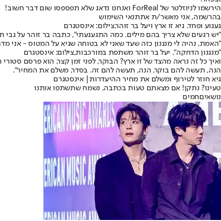
הירשמו לניוזלטר של ForReal ואנחנו נדאג שלא תפספסו שום דבר חשוב!
בהרשמה, אני מאשר/ת את
תנאי השימוש
געגוע ופחד. גיא זו ארץ ויעל בר זוהר,צילום: אינסטגרם
"יש רגעים שלא צריך בהם מילים. כמה התגעגעתי", כתבה בר זוהר על גבי ת
"האמת, נהיה לי מנגנון כזה שעד שאני לא בטוחה שגיא על המטוס - אני
"מנגנון הדחקה". יעל בר זוהר משתפת במורכבות,צילום: אינסטגרם
ואיך כל זה נראה מהצד של זו ארץ? הבוקר, לפני זמן קצר, הוא פרסם סטורי ה
הנה, תעשה להם בוקר, הנה, תעשה להם זה. בסדר, משלם את המחיר".
גיא חוזר לטירוף ומשלם את מחיר ההיעדרות| אינסטגרם
טעינו? נתקן! אם מצאתם טעות בכתבה, נשמח שתשתפו אותנו
נושאיםחמים