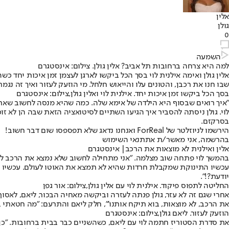
אלין
גולן
0
השמעה
למה היא צרחה ברחובות תל אביב? אלין גולן. צילום: אינסטגרם
אלין גולן ואימה אילנית לוי בסך הכל ביקשו לארגן לעצמן זמן איכות יח
שבו חנו את רכבן, והטונים עלו והייאוש חלחל. מי הוזעק לעזור ואיך זה נגמר
בסך הכל ביקשו זמן איכות יחד. אילנית לוי ואלין גולן,צילום: אינסטגרם
"איך רואים שבסוף היא הילדה של אימא שלה. כמה שהיא מנסה לחשוב שאת ה
לוי. גולן ניסתה להסביר איך הגיעו השתיים לסיטואציה הזאת שבה הן לא זו
בסרקזם.
הירשמו לניוזלטר של ForReal ואנחנו נדאג שלא תפספסו שום דבר חשוב!
בהרשמה, אני מאשר/ת את
תנאי השימוש
אלין ואילנית לא מוצאות את הרכב| אינסטגרם
בהמשך לוי פתחה שוב מצלמה. "אני מתחילה לחשוב שלא נמצא את הרכב לעולם
עכשיו התינוקת שמקבלת חרדות שהיא לא תמצא את האוטו לעולם. עכשיו אני
יודעת?!".
החליטה לתפוס פיקוד. אילנית לוי עם אלין גולן,צילום: אור גפן
אחרי שגם זה לא עזר, גולן פנתה לעזרה וביקשה מאחיה הבכור, ליאם, לאסו
את הרכב, לא מוצאות, בוא תיקח אותנו'", חלק ליאם והתרעם: "מה חטאתי ב
הוזעק לעזור. ליאם גולן,צילום: אינסטגרם
את סדרת הסטוריז חתמה לוי עם ליאם, כשהשניים כבר בבית ברחובות. "כן, 