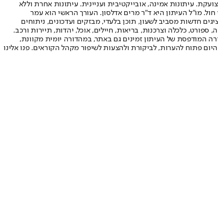
ועקת. עיתונות אמינה, אובייקטיבית ועניינית. עיתונות אחרת וללא
עור החשיפה הגבוה ביותר בימי חול. מו"ל העיתון היא ד"ר מרים אדלסון. העורך הראשי הוא עמר
 והעורך המייסד הוא עמוס רגב. אתרי האינטרנט של "ישראל היום" בעברית ובאנגלית, כמו כן היישומונים (אפליקציות) לאנדרואיד ול-iOS, מציגים חדשות מסביב לשעון, תוכן בלעדי, מבזקים ועדכונים, ניתוחים
, ספורט, כלכלה וצרכנות, בריאות, חיילים, אוכל, יהדות, תיירות ורכב.
דורה המודפסת של העיתון זמינים גם באתר, במהדורה יומית מקוונת,
היום פתוח להערות, לביקורת ולהצעות לשיפור מקהל הקוראים. פנו אלינו