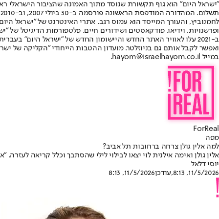
"ישראל היום" הוא גוף תקשורת שנוסד מתוך האמונה שהציבור הישראלי ראוי 
ת
ופרשנויות, וידיאו, פודקאסטים ושידורים חיים. פלטפורמות הדיגיטל של "ישרא
ב-2021 עלו לאוויר האתר החדש והיישומון החדש של "ישראל היום" בע
ואפשר לקבל אותם גם בניוזלטר. מועדון ההטבות הייחודי "הקליקה של ישרא
במייל hayom@israelhayom.co.il.
ForReal
מפה
למה אלין גולן צרחה ברחובות תל אביב?
אלין גולן ואימה אילנית לוי יצאו לבילוי לילי שהסתבך וכלל קריאה לעזרה. "
יוסי דלאל
11/5/2026, 8:13
,עודכן
11/5/2026, 8:13