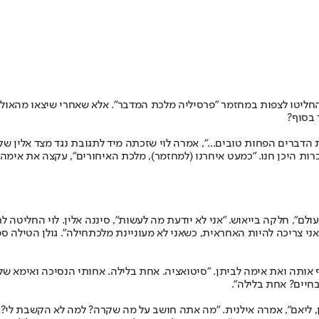
ד כשהחליטו לצפות במחזמר "פרסיליה מלכת המדבר". אלא שאחרי שיצאו מהא
 בסוף?
דברים הפחות טובים...", אמרה לוי שזכתה מיד לתגובת נגד מצד אלין שקב
כרות היכן חנו. "כמעט איחרנו (למחזמר), מלכת האיחורים", עקצה את אימה.
", חלקה בייאוש. "אני לא יודעת מה לעשות", סיננה אלין. לוי החליטה לת
 צריכה להיות האחראית, כשאני לא מעוניינת מלכתחילה". גולן הטילה ספק
ף אותה ואת אימה לביתן. "סיטואציה. אחת בלילה. אחותי הנסיכה ואימא של
חיים? אחת בלילה".
ליאם", אמרה אילנית. "מה אתה חושב על מה שקרה? למה לא הקשבת לי? אמרת