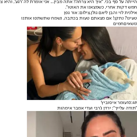
הייתה על סף בכי. "איך היא צרחה? אתה מבין... אני אומרת לה 'רגע', והי
חמש דקות אחרי, כשמצאנו את האוטו".
אילנית לוי והבן ליאם גולן,צילום: אור גפן
טעינו? נתקן! אם מצאתם טעות בכתבה, נשמח שתשתפו אותנו
נושאיםחמים
10:49
עומר איסוביץ'
"תודה עלייך": ירדן ג'רבי ועדי אמבר אימהות