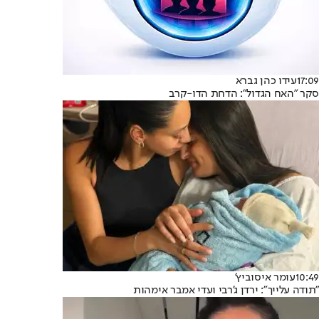
17:09
עידו כהן גברא
סקר "האח הגדול": הדחת הדו-קרב
10:49
עומר איסוביץ'
"תודה עלייך": ירדן ג'רבי ועדי אמבר אימהות