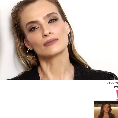
אילנית
לוי