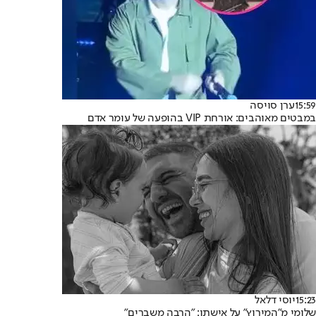
15:59
ערן סויסה
במבטים מאוהבים: אורחת VIP בהופעה של עומר אדם
15:23
יוסי דלאל
שלומי מ"המירוץ" על אישתו: "הרבה משברים"