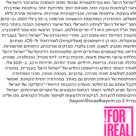
"ישראל היום" הוא גוף תקשורת שנוסד מתוך האמונה שהציבור הישראלי
ראוי לעיתונות טובה יותר, מאוזנת יותר ומדויקת יותר. עיתונות שמדברת
ולא צועקת. עיתונות אמינה, אובייקטיבית ועניינית. עיתונות אחרת וללא
תשלום. המהדורה המודפסת הראשונה פורסמה ב-30 ביולי 2007, וב-2010
הפך "ישראל היום" לעיתון הישראלי בעל שיעור החשיפה הגבוה ביותר בימי
חול. מו"ל העיתון היא ד"ר מרים אדלסון. העורך הראשי הוא עמר לחמנוביץ,
והעורך המייסד הוא עמוס רגב. אתרי האינטרנט של "ישראל היום" בעברית
ובאנגלית, כמו כן היישומונים (אפליקציות) לאנדרואיד ול-iOS, מציגים
חדשות מסביב לשעון, תוכן בלעדי, מבזקים ועדכונים, ניתוחים ופרשנויות,
וידיאו, פודקאסטים ושידורים חיים. פלטפורמות הדיגיטל של "ישראל היום"
כוללות ערוצי חדשות ודעות, תרבות ובידור, לייף סטייל, טכנולוגיה, ספורט,
כלכלה וצרכנות, בריאות, חיילים, אוכל, יהדות, תיירות ורכב. ב-2021 עלו
לאוויר האתר החדש והיישומון החדש של "ישראל היום" בעברית, במטרה
לספק לגולשים חוויה מהירה, עדכנית, בטוחה ונוחה. תכני המהדורה
המודפסת של העיתון זמינים גם באתר, במהדורה יומית מקוונת, ואפשר
לקבל אותם גם בניוזלטר. מועדון ההטבות הייחודי "הקליקה של ישראל
היום" מציע לגולשי האתר הנחות ומבצעים על מוצרים ושירותים. ישראל
היום פתוח להערות, לביקורת ולהצעות לשיפור מקהל הקוראים. פנו אלינו
במייל hayom@israelhayom.co.il.