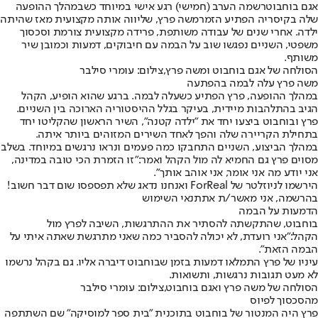
אגם בוחבוט
רשמה הערב (חמישי) רגע אישי במיוחד כשבמהלך ההופעה
שלה בקיסריה הפתיע הזמר
משה פרץ
, שליווה אותה מקצועית מאז שהיתה
ילדה. אחרי שנים של עבודה משותפת, פרידה מקצועית צורמת וסכסוך
משפטי, השניים נפגשו שוב על הבמה עם חיבוקים, דמעות וכמובן שיר
משותף.
הסולחה של אגם בוחבוט ומשה פרץ,צילום: עומרי סילבר
משה פרץ עלה לבמה בהפתעה
במהלך ההופעה, פרץ הפתיע כשעלה לבמה. ברגע שהוא הופיע, הקהל
הגיב בהתלהבות מיידית, בעיקר בגלל ההיסטוריה הארוכה בין השניים.
פרץ ובוחבוט ביצעו יחד את "ילדה קטנה", השיר הראשון שהקליטו יחד
בתחילת הקריירה שלה והפך לאחד השירים המזוהים ביותר איתה.
במהלך הביצוע, השניים התחבקו כמה פעמים ונראו נרגשים במיוחד. בשלב
מסוים פרץ גם החמיא לה מול הקהל ואמר:
"זו הזמרת הכי טובה במדינה,
אני יודע מה אני אומר, אני אוהב אותך".
הירשמו לניוזלטר של ForReal ואנחנו נדאג שלא תפספסו שום דבר חשוב!
בהרשמה, אני מאשר/ת את
תנאי השימוש
הדמעות על הבמה
בוחבוט, שהתקשתה להסתיר את ההתרגשות, השיבה לפרץ מול
הקהל:
"אני רועדת, לא יכולה להסביר כמה שאני מתרגשת שאתה איתי על
הבמה הזאת".
עיניו של פרץ התמלאו דמעות בזמן שבוחבוט דיברה אליו. גם בקהל נרשמו
לא מעט תגובות נרגשות, ותשואות.
הסולחה של משה פרץ ואגם בוחבוט,צילום: עומרי סילבר
מהסכסוך לפיוס
פרץ היה המנטור של בוחבוט בתוכנית "בית ספר למוסיקה" שם השתתפה