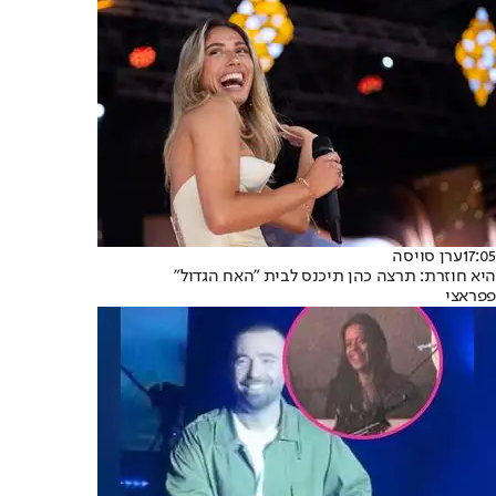
17:05
ערן סויסה
היא חוזרת: תרצה כהן תיכנס לבית "האח הגדול"
פפראצי