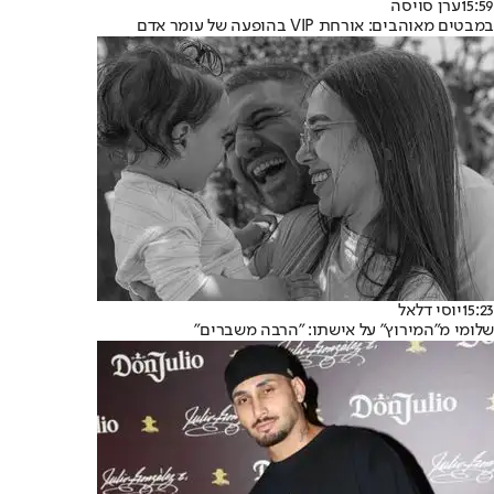
15:59
ערן סויסה
במבטים מאוהבים: אורחת VIP בהופעה של עומר אדם
15:23
יוסי דלאל
שלומי מ"המירוץ" על אישתו: "הרבה משברים"