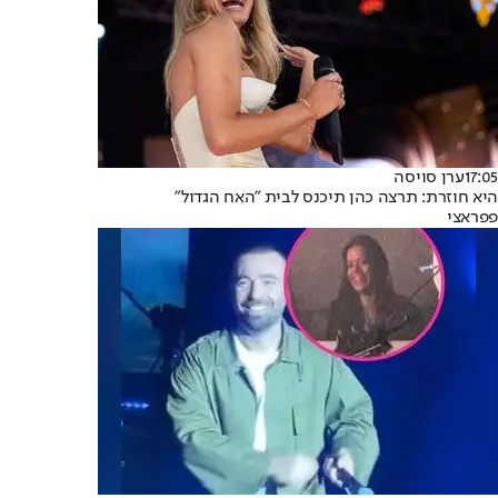
17:05
ערן סויסה
היא חוזרת: תרצה כהן תיכנס לבית "האח הגדול"
פפראצי