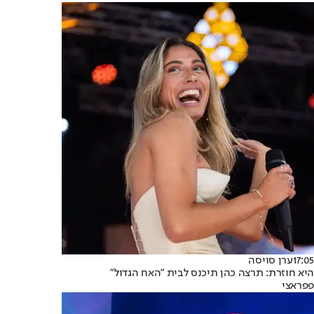
17:05
ערן סויסה
היא חוזרת: תרצה כהן תיכנס לבית "האח הגדול"
פפראצי