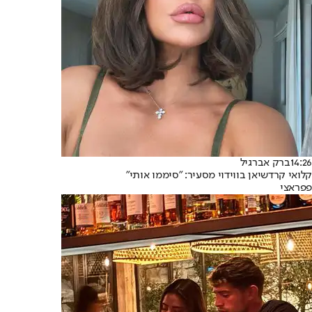
14:26
ברק אברגיל
קלואי קרדשיאן בווידוי מסעיר: "סיממו אותי"
פפראצי