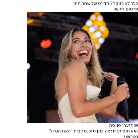
כבר לא רווקה? הדייט של שחר חיון
פרסום ראשון
17:05
ערן סויסה
היא חוזרת: תרצה כהן תיכנס לבית "האח הגדול"
פפראצי