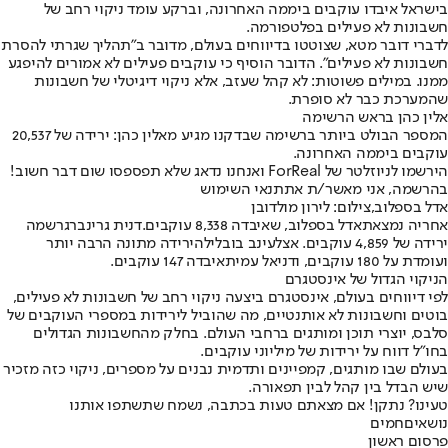
בישראל איבדו עוקבים ביממה האחרונה, וברקע עומד ניקוי רחב של
חשבונות לא פעילים בפלטפורמה.
לדברי דובר מטא, שצוטטו בדיווחים בעולם, מדובר ב"תהליך שגרתי להסרת
חשבונות לא פעילים". הדובר הוסיף כי עוקבים פעילים לא אמורים להיפגע
ממנו. במילים פשוטות: לא קהל שעזב, אלא ניקוי דיגיטלי של חשבונות
שהמערכת כבר לא סופרת.
אלין כהן בראש הרשימה
המספר הבולט ביותר ברשימה שבדקנו מגיע מ
אלין כהן
: ירידה של 20,537
עוקבים ביממה האחרונה.
הירשמו לניוזלטר של ForReal ואנחנו נדאג שלא תפספסו שום דבר חשוב!
בהרשמה, אני מאשר/ת את
תנאי השימוש
אדל בספלוב,צילום: לירון מולדובן
אחריה נמצאת
אדל בספלוב
, שאיבדה 8,338 עוקבים.
דנית גרינברג
רשמה
ירידה של 4,859 עוקבים. אצל
עינב בובליל
הירידה מתונה הרבה יותר
ועומדת על 180 עוקבים, ו
דניאל עמית
איבדה 147 עוקבים.
הניקוי הגדול של אינסטגרם
לפי דיווחים בעולם, אינסטגרם ביצעה ניקוי רחב של חשבונות לא פעילים,
בוטים וחשבונות לא אותנטיים, מה שהוביל לירידות במספרי העוקבים של
סלבס, יוצרי תוכן ומותגים ברחבי העולם. בחלק מהחשבונות הגדולים
בחו"ל דווח על ירידות של מיליוני עוקבים.
בעולם שבו מותגים, קמפיינים ותדמית נבנים על מספרים, ניקוי כזה מזכיר
שיש הבדל בין קהל לבין תפאורה.
טעינו? נתקן! אם מצאתם טעות בכתבה, נשמח שתשתפו אותנו
נושאיםחמים
פרסום ראשון