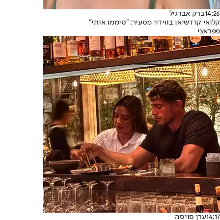
14:26
ברק אברגיל
קלואי קרדשיאן בווידוי מסעיר: "סיממו אותי"
פפראצי
14:17
ערן סויסה