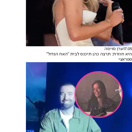
17:05
ערן סויסה
היא חוזרת: תרצה כהן תיכנס לבית "האח הגדול"
פפראצי