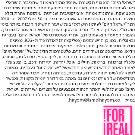
"ישראל היום" הוא גוף תקשורת שנוסד מתוך האמונה שהציבור הישראלי
ראוי לעיתונות טובה יותר, מאוזנת יותר ומדויקת יותר. עיתונות שמדברת
ולא צועקת. עיתונות אמינה, אובייקטיבית ועניינית. עיתונות אחרת וללא
תשלום. המהדורה המודפסת הראשונה פורסמה ב-30 ביולי 2007, וב-2010
הפך "ישראל היום" לעיתון הישראלי בעל שיעור החשיפה הגבוה ביותר בימי
חול. מו"ל העיתון היא ד"ר מרים אדלסון. העורך הראשי הוא עמר לחמנוביץ,
והעורך המייסד הוא עמוס רגב. אתרי האינטרנט של "ישראל היום" בעברית
ובאנגלית, כמו כן היישומונים (אפליקציות) לאנדרואיד ול-iOS, מציגים
חדשות מסביב לשעון, תוכן בלעדי, מבזקים ועדכונים, ניתוחים ופרשנויות,
וידיאו, פודקאסטים ושידורים חיים. פלטפורמות הדיגיטל של "ישראל היום"
כוללות ערוצי חדשות ודעות, תרבות ובידור, לייף סטייל, טכנולוגיה, ספורט,
כלכלה וצרכנות, בריאות, חיילים, אוכל, יהדות, תיירות ורכב. ב-2021 עלו
לאוויר האתר החדש והיישומון החדש של "ישראל היום" בעברית, במטרה
לספק לגולשים חוויה מהירה, עדכנית, בטוחה ונוחה. תכני המהדורה
המודפסת של העיתון זמינים גם באתר, במהדורה יומית מקוונת, ואפשר
לקבל אותם גם בניוזלטר. מועדון ההטבות הייחודי "הקליקה של ישראל
היום" מציע לגולשי האתר הנחות ומבצעים על מוצרים ושירותים. ישראל
היום פתוח להערות, לביקורת ולהצעות לשיפור מקהל הקוראים. פנו אלינו
במייל hayom@israelhayom.co.il.