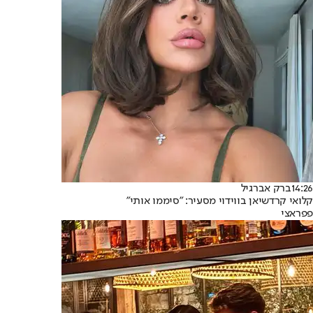
14:26
ברק אברגיל
קלואי קרדשיאן בווידוי מסעיר: "סיממו אותי"
פפראצי