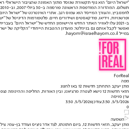
"ישראל היום" הוא גוף תקשורת שנוסד מתוך האמונה שהציבור הישראלי ראוי 
ת
ופרשנויות, וידיאו, פודקאסטים ושידורים חיים. פלטפורמות הדיגיטל של "ישרא
ב-2021 עלו לאוויר האתר החדש והיישומון החדש של "ישראל היום" בע
ואפשר לקבל אותם גם בניוזלטר. מועדון ההטבות הייחודי "הקליקה של ישרא
במייל hayom@israelhayom.co.il.
ForReal
מפה
מתן יעקב התחתן: חדשות 12 באו לחגוג
חזאי חדשות 12 נישא לעטרה מרציאנו, ובין האורות, החליפה וההינומה נצפו גם כמה פרצופים מוכרים מאוד מהמסך
ערן סויסה
5/5/2026, 3:50
,עודכן
5/5/2026, 3:50
0
השמעה
מתן יעקב, חזאי חדשות 12, ביום חתונתו, לצד אדר גיציס ועודד בן-עמי. צילום: Ever After