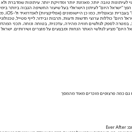
לעיתונות טובה יותר, מאוזנת יותר ומדויקת יותר. עיתונות שמדברת ולא צ
שלום. המהדורה המודפסת הראשונה פורסמה ב-30 ביולי 2007, וב-2010 הפך "ישראל היום" לעיתון הישראלי בעל שי
לחמנוביץ,
ל היום" כוללות ערוצי חדשות ודעות, תרבות ובידור, לייף סטייל, טכנולוגיה
ברית, במטרה לספק לגולשים חוויה מהירה, עדכנית, בטוחה ונוחה. תכני המה
ל היום" מציע לגולשי האתר הנחות ומבצעים על מוצרים ושירותים. ישראל 