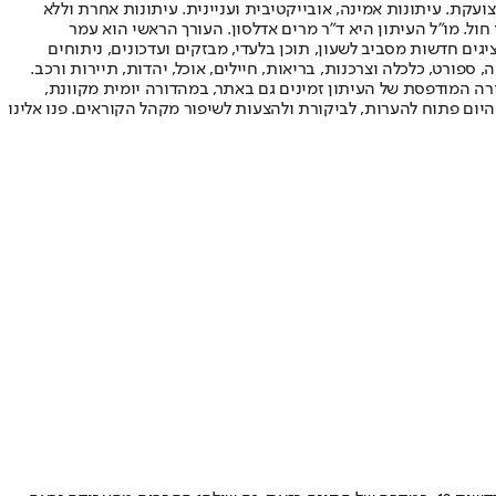
ועקת. עיתונות אמינה, אובייקטיבית ועניינית. עיתונות אחרת וללא
עור החשיפה הגבוה ביותר בימי חול. מו"ל העיתון היא ד"ר מרים אדלסון. העורך הראשי הוא עמר
 והעורך המייסד הוא עמוס רגב. אתרי האינטרנט של "ישראל היום" בעברית ובאנגלית, כמו כן היישומונים (אפליקציות) לאנדרואיד ול-iOS, מציגים חדשות מסביב לשעון, תוכן בלעדי, מבזקים ועדכונים, ניתוחים
, ספורט, כלכלה וצרכנות, בריאות, חיילים, אוכל, יהדות, תיירות ורכב.
דורה המודפסת של העיתון זמינים גם באתר, במהדורה יומית מקוונת,
היום פתוח להערות, לביקורת ולהצעות לשיפור מקהל הקוראים. פנו אלינו