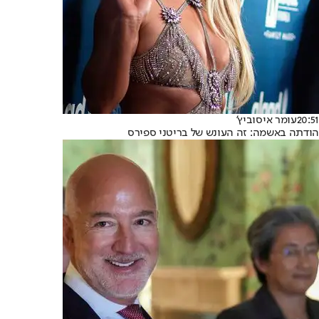
20:51
עומר איסוביץ'
הודתה באשמה: זה העונש של בריטני ספירס