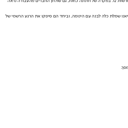
מחדשות 12. במקרה של חתונה כזאת, גם שולחן החברים מהעבודה נראה
אנו שמלת כלה לבנה עם הינומה, וביחד הם סיפקו את הרגע הרשמי של
סך.