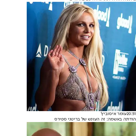
20:51
עומר איסוביץ'
הודתה באשמה: זה העונש של בריטני ספירס