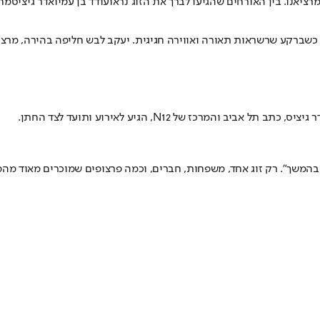
רציאנו
. בין האורחים שהגיעו לברך את הזוג נראו
עודד בן עמי
ו
אדר גיציס
 כשברקע שרשראות תאורה ואווירה חגיגית. יעקב לבש חליפה בהירה, מרצי
ר גיציס
, כתב תל אביב והמרכז של N12, הגיע לאירוע ותועד לצד החתן.
ן בהמשך". רק זוג אחד, משפחות, חברים, וכמה פרצופים שמוכרים מאוד מהמ