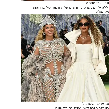
15:20
ערן סויסה
"ללא ילדים": פרטים חדשים על החתונה של עדן ואושר
מט גאלה
6:26
עומר איסוביץ'
ביונסה חזרה למט גאלה עם בלו אייבי