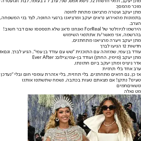
מתן יעקב
, חזאי חדשות 12, נישא אמש, שני, ערב ל"ג בעומר, לבת זוגו
עטרה מ
מוכר מהמסך.
מתן יעקב ועטרה מרציאנו מתחת לחופה
בתמונות מהאירוע נראים יעקב ומרציאנו ברגעי החופה, לצד בני המשפחה,
הערב.
הירשמו לניוזלטר של ForReal ואנחנו נדאג שלא תפספסו שום דבר חשוב!
בהרשמה, אני מאשר/ת את
תנאי השימוש
מתן יעקב ויערה מרציאנו מתחתנים,
חדשות 12 הגיעו לברך
עודד בן עמי
, שמזוהה עם התוכנית "שש עם עודד בן עמי", הגיע לברך, וגם
אד
מתן יעקב (מימין, החתן) ועודד בן-עמי,צילום: Ever After
אדר גיציס ומתן יעקב ביום חתונתו,
ערב אחד בלי תחזית
אז כן, גם חזאים מתחתנים. בלי תחזית, בלי אזהרת עומסי חום ובלי "נעדכ
טעינו? נתקן! אם מצאתם טעות בכתבה, נשמח שתשתפו אותנו
נושאיםחמים
מט גאלה