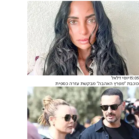
15:05
יוסי דלאל
כוכבת "מפרץ האהבה" מבקשת עזרה כספית