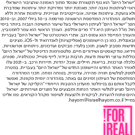
"ישראל היום" הוא גוף תקשורת שנוסד מתוך האמונה שהציבור הישראלי
ראוי לעיתונות טובה יותר, מאוזנת יותר ומדויקת יותר. עיתונות שמדברת
ולא צועקת. עיתונות אמינה, אובייקטיבית ועניינית. עיתונות אחרת וללא
תשלום. המהדורה המודפסת הראשונה פורסמה ב-30 ביולי 2007, וב-2010
הפך "ישראל היום" לעיתון הישראלי בעל שיעור החשיפה הגבוה ביותר בימי
חול. מו"ל העיתון היא ד"ר מרים אדלסון. העורך הראשי הוא עמר לחמנוביץ,
והעורך המייסד הוא עמוס רגב. אתרי האינטרנט של "ישראל היום" בעברית
ובאנגלית, כמו כן היישומונים (אפליקציות) לאנדרואיד ול-iOS, מציגים
חדשות מסביב לשעון, תוכן בלעדי, מבזקים ועדכונים, ניתוחים ופרשנויות,
וידיאו, פודקאסטים ושידורים חיים. פלטפורמות הדיגיטל של "ישראל היום"
כוללות ערוצי חדשות ודעות, תרבות ובידור, לייף סטייל, טכנולוגיה, ספורט,
כלכלה וצרכנות, בריאות, חיילים, אוכל, יהדות, תיירות ורכב. ב-2021 עלו
לאוויר האתר החדש והיישומון החדש של "ישראל היום" בעברית, במטרה
לספק לגולשים חוויה מהירה, עדכנית, בטוחה ונוחה. תכני המהדורה
המודפסת של העיתון זמינים גם באתר, במהדורה יומית מקוונת, ואפשר
לקבל אותם גם בניוזלטר. מועדון ההטבות הייחודי "הקליקה של ישראל
היום" מציע לגולשי האתר הנחות ומבצעים על מוצרים ושירותים. ישראל
היום פתוח להערות, לביקורת ולהצעות לשיפור מקהל הקוראים. פנו אלינו
במייל hayom@israelhayom.co.il.