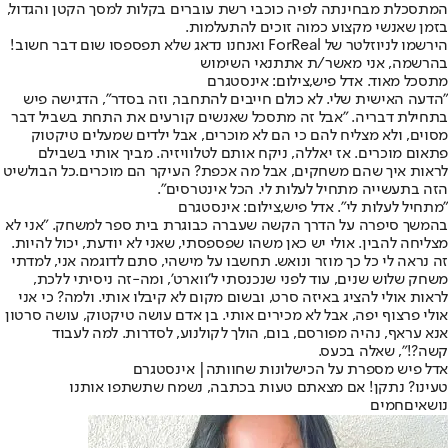
המתסכלת מבחינתה לפיה כוכבי רשת עוברים בקלות למסך הקטן והגדול,
בזמן שאנשי מקצוע כמוה זוכים להתעלמות.
הירשמו לניוזלטר של ForReal ואנחנו נדאג שלא תפספסו שום דבר חשוב!
בהרשמה, אני מאשר/ת את
תנאי השימוש
מתסכל מאוד. אדל פיש,צילום: אינסטגרם
"הדעה האישית שלי. לא כולם חייבים להתחבר, וזה בסדר", הדגישה פיש
בתחילת דבריה. "אבל זה מתסכל שאנשים קורעים את התחת בשביל דבר
מסוים, ולא מצליח להם כי הם לא מוכרים, אבל ילדים שמעלים טיקטוק
פתאום מוכרים. אז יאללה, ניקח אותם לטלוויזיה. מביך אותי בשבילם
לראות איך שהם משחקים, אבל מה אכפת? העיקר הם מוכרים.כל הבולשיט
הזה בתעשייה מתחיל לעלות לי. הכל אינטרסים".
"מתחיל לעלות לי". אדל פיש,צילום: אינסטגרם
בהמשך סיפרה על הדרך הקשה שעברה כבוגרת בית ספר למשחק. "אני לא
מצליחה להבין. אולי יש כאן משהו שפספסתי, שאני לא יודעת, יכול להיות.
זה נראה לי כל כך מוזר ונואש. תחשבו על מישהי, סתם לדוגמה אני, למדתי
משחק שלוש שנים, עוד לפני שנכנסתי ל'ווארט', ומה-זה ניסיתי ללכת,
לראות אולי להציג באיזה סרט, ובשום מקום לא קיבלו אותי. ולמה? כי אני
אולי פרצוף יפה, אבל לא מכירים אותי. בן אדם עושה טיקטוק, עושה סרטון
אנא עראף, נהיה מפורסם, בום, הולך לקולנוע, לסדרות. למה לעבוד
קשה?!", שאלה בכעס.
אדל פיש מספרת על הכישלונות שחוותה| אינסטגרם
טעינו? נתקן! אם מצאתם טעות בכתבה, נשמח שתשתפו אותנו
נושאיםחמים