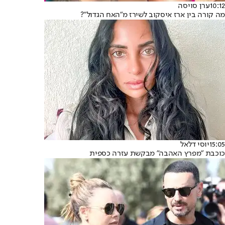
10:12
ערן סויסה
מה קורה בין ארז איסקוב לשירז מ"האח הגדול"?
15:05
יוסי דלאל
כוכבת "מפרץ האהבה" מבקשת עזרה כספית