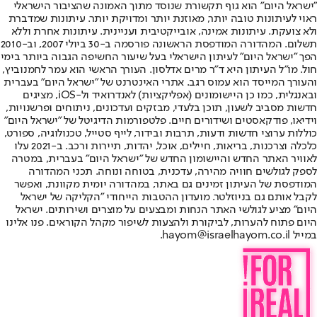
"ישראל היום" הוא גוף תקשורת שנוסד מתוך האמונה שהציבור הישראלי
ראוי לעיתונות טובה יותר, מאוזנת יותר ומדויקת יותר. עיתונות שמדברת
ולא צועקת. עיתונות אמינה, אובייקטיבית ועניינית. עיתונות אחרת וללא
תשלום. המהדורה המודפסת הראשונה פורסמה ב-30 ביולי 2007, וב-2010
הפך "ישראל היום" לעיתון הישראלי בעל שיעור החשיפה הגבוה ביותר בימי
חול. מו"ל העיתון היא ד"ר מרים אדלסון. העורך הראשי הוא עמר לחמנוביץ,
והעורך המייסד הוא עמוס רגב. אתרי האינטרנט של "ישראל היום" בעברית
ובאנגלית, כמו כן היישומונים (אפליקציות) לאנדרואיד ול-iOS, מציגים
חדשות מסביב לשעון, תוכן בלעדי, מבזקים ועדכונים, ניתוחים ופרשנויות,
וידיאו, פודקאסטים ושידורים חיים. פלטפורמות הדיגיטל של "ישראל היום"
כוללות ערוצי חדשות ודעות, תרבות ובידור, לייף סטייל, טכנולוגיה, ספורט,
כלכלה וצרכנות, בריאות, חיילים, אוכל, יהדות, תיירות ורכב. ב-2021 עלו
לאוויר האתר החדש והיישומון החדש של "ישראל היום" בעברית, במטרה
לספק לגולשים חוויה מהירה, עדכנית, בטוחה ונוחה. תכני המהדורה
המודפסת של העיתון זמינים גם באתר, במהדורה יומית מקוונת, ואפשר
לקבל אותם גם בניוזלטר. מועדון ההטבות הייחודי "הקליקה של ישראל
היום" מציע לגולשי האתר הנחות ומבצעים על מוצרים ושירותים. ישראל
היום פתוח להערות, לביקורת ולהצעות לשיפור מקהל הקוראים. פנו אלינו
במייל hayom@israelhayom.co.il.