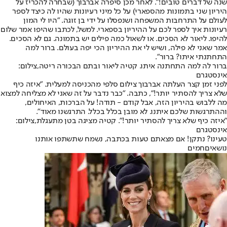
שנה של דברים טובים!". לאחר מכן סיפרה אברבוך (שבחרה להכריז על
היריון שני בתמונות מהספארי) על כל מיני רעיונות שהיו לה כיצד לספר
לעולם על התרחבות המשפחה ושנפסלו על ידי בן זוגה. "היו לי המון
רעיונות איך לספר לכם על ההיריון בספארי. למשל, לכתבו שהיפו אמר שלום
להיפו. ליאור לא הסכים. או לשאול כמה פילים יש בתמונה. גם לא הסכים.
אמר שאני לא פילה, ושיש לי את ההיריון הכי יפה בעולם. ברור למה
התחתנתי איתו? ברור".
ברור לה למה התחתנה איתו. קטיה ליאור ובתם הבכורה ריטה,צילום:
אינסטגרם
לפני זמן קצר העלתה אברבוך צילום סלפי מהכניסה למעלית. "איזה כיף
שלא צריך להסתיר יותר!", כתבה. "כבר נדבר על זה שאני לא מצליחה למצוא
מה ללבוש בהיריון הזה, אבל קודם - תודה! על הברכות, האיחולים,
וההתרגשות שלכם איתנו. לא מובן בכלל בכלל. התרגשנו מאוד".
"איזה כיף שלא צריך להסתיר יותר!". קטיה מציגה בטן מתעגלת,צילום:
אינסטגרם
טעינו? נתקן! אם מצאתם טעות בכתבה, נשמח שתשתפו אותנו
נושאיםחמים