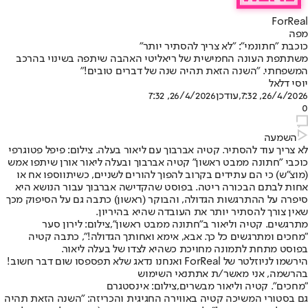
ForReal
מפה
כוכבת "חתונמי": "לא צריך להסתיר יותר"
משתתפת העונה החמישית של ריאליטי האהבה שיתפה בשינוי בהרכב
המשפחתי. "השנה הזאת תהיה שנה של דברים טובים!"
יוסי דלאל
26/4/2026, 7:32
,עודכן
26/4/2026, 7:32
0
השמעה
לא צריך עוד להסתיר. קטיה אברבוך עם ליאור בעלה. צילום: פיפל פטוגרפי
כוכבי "חתונה ממבט ראשון" קטיה אברבוך ובעלה ליאור אורן שיתפו אמש
(מוצ"ש) כי הם עתידים בקרוב להפוך להורים לשניים, כשיתווספו אח או
אחות לבתם הבכורה ריטה. בפוסט שהקדישה אברבוך עבור הנושא היא
סיפרה על ההתרגשות הגדולה, והבוקר (ראשון) כתבה גם על הסיפוק מכך
שאין צורך להסתיר יותר את העובדה שהיא בהיריון.
מתרגשים. קטיה וליאור ב"חתונה ממבט ראשון",צילום: לירון סער
"מחכים ומתרגשים כל כך. אבא, אימא ואחותך הגדולה!", כתבה קטיה
בפוסט מתחת לתמונה מחויכת כשהיא לצדו של בעלה ליאור.
הירשמו לניוזלטר של ForReal ואנחנו נדאג שלא תפספסו שום דבר חשוב!
בהרשמה, אני מאשר/ת את
תנאי השימוש
"מחכים". קטיה וליאור מבשרים,צילום: אינסטגרם
גם בסטורי המשיכה קטיה באווירה החגיגית והכריזה: "השנה הזאת תהיה