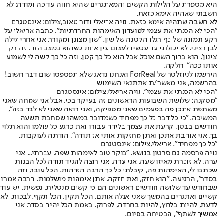
היא מספרת על הלילות הקשים והמאתגרים שהיא חווה עד כה ומודה: לא
חשבתי שאהיה אימא כזאת.
לא חשבה שתהיה אימא כזאת. נויה אריאלי ודור טאוב,צילום: אינסטגרם
"הכי לא הכנתי את עצמי למועדון האימהות החרדתיות", כתבה אריאלי על
רקע תמונה של כף רגלו הקטנה של שון. "שון מצונן ומקורר. אני אחרי לילה
לבן רציני. לא יכולתי עד עכשיו לעצום עין אחת כשהוא במצב הזה. זה רק
'צינון', הוא ברוך השם אוכל, אבל הוא כל כך קטן, וזה כל כך קשה לי לשמוע
אותו ככה", חלקה.
הירשמו לניוזלטר של ForReal ואנחנו נדאג שלא תפספסו שום דבר חשוב!
בהרשמה, אני מאשר/ת את
תנאי השימוש
"הכי לא הכנתי את עצמי". נויה אריאלי,צילום: אינסטגרם
"מסקנה: שלושת השבועות הראשונים זה בעיקר בכי, אבל אני שמחה שאני
משתפת אתכן פה בפעמים שאני מספיקה, ואני רואה שאני לא לבד בזה",
המשיכה. "כי כל דבר כל כך מפחיד כשמדובר במשהו שסחבת תשעה
חודשים בבטן, קרעת את עצמך בלידה עבורו ואת כרגע כל עולמו והוא תלוי
בך. אני אוהבת אתכן ואתן מחזקות אותי אז תודה", הודתה לעוקבות.
"כל כך מפחיד". אריאלי,צילום: אינסטגרם
נויה פרסמה גם סרטון בנושא. "בוקר טוב לאימהות שפה. עברתי... אני
ערה, לא זוכרת מאיזו שעה. אני ערה. אני רוצה להגיד תודה לכל הבנות
שכתבו לי, האימהות פה, קיבלתי כל כך הרבה הזדהות. הכל עובר, וזה
בסדר", הרגיעה. "הוא חזק, ואת חזקה. אתן אימהות מושלמות. הרבה אמרו
שבחודש עד שלושה חודשים ראשונים הם כי קשים מנטלית, נפשית. יש עוד
קשיים ואתגרים בהמשך שאני אגלה אותם. הכל תקין, הכל תקף. לבכות, לא
לדעת, להיות בלחץ, להיות בחרדה, לפרוק. באמת הכל יהיה בסדר. אני
אמשיך לשתף", הבטיחה בסיום.