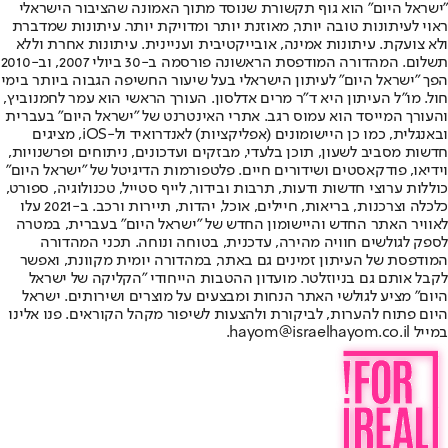
"ישראל היום" הוא גוף תקשורת שנוסד מתוך האמונה שהציבור הישראלי
ראוי לעיתונות טובה יותר, מאוזנת יותר ומדויקת יותר. עיתונות שמדברת
ולא צועקת. עיתונות אמינה, אובייקטיבית ועניינית. עיתונות אחרת וללא
תשלום. המהדורה המודפסת הראשונה פורסמה ב-30 ביולי 2007, וב-2010
הפך "ישראל היום" לעיתון הישראלי בעל שיעור החשיפה הגבוה ביותר בימי
חול. מו"ל העיתון היא ד"ר מרים אדלסון. העורך הראשי הוא עמר לחמנוביץ,
והעורך המייסד הוא עמוס רגב. אתרי האינטרנט של "ישראל היום" בעברית
ובאנגלית, כמו כן היישומונים (אפליקציות) לאנדרואיד ול-iOS, מציגים
חדשות מסביב לשעון, תוכן בלעדי, מבזקים ועדכונים, ניתוחים ופרשנויות,
וידיאו, פודקאסטים ושידורים חיים. פלטפורמות הדיגיטל של "ישראל היום"
כוללות ערוצי חדשות ודעות, תרבות ובידור, לייף סטייל, טכנולוגיה, ספורט,
כלכלה וצרכנות, בריאות, חיילים, אוכל, יהדות, תיירות ורכב. ב-2021 עלו
לאוויר האתר החדש והיישומון החדש של "ישראל היום" בעברית, במטרה
לספק לגולשים חוויה מהירה, עדכנית, בטוחה ונוחה. תכני המהדורה
המודפסת של העיתון זמינים גם באתר, במהדורה יומית מקוונת, ואפשר
לקבל אותם גם בניוזלטר. מועדון ההטבות הייחודי "הקליקה של ישראל
היום" מציע לגולשי האתר הנחות ומבצעים על מוצרים ושירותים. ישראל
היום פתוח להערות, לביקורת ולהצעות לשיפור מקהל הקוראים. פנו אלינו
במייל hayom@israelhayom.co.il.