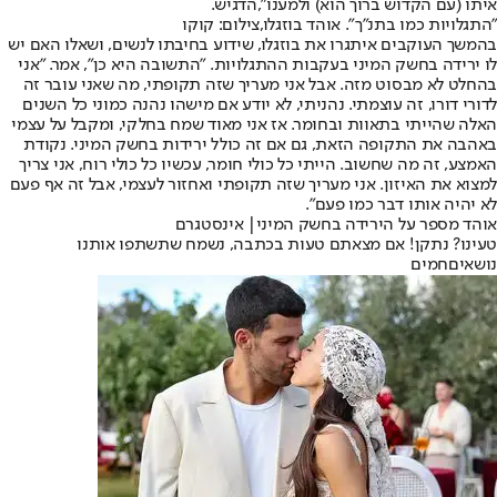
איתו (עם הקדוש ברוך הוא) ולמענו",הדגיש.
"התגלויות כמו בתנ"ך". אוהד בוזגלו,צילום: קוקו
בהמשך העוקבים איתגרו את בוזגלו, שידוע בחיבתו לנשים, ושאלו האם יש
לו ירידה בחשק המיני בעקבות ההתגלויות. "התשובה היא כן", אמר. "אני
בהחלט לא מבסוט מזה. אבל אני מעריך שזה תקופתי, מה שאני עובר זה
לדורי דורו, זה עוצמתי. נהניתי, לא יודע אם מישהו נהנה כמוני כל השנים
האלה שהייתי בתאוות ובחומר. אז אני מאוד שמח בחלקי, ומקבל על עצמי
באהבה את התקופה הזאת, גם אם זה כולל ירידות בחשק המיני. נקודת
האמצע, זה מה שחשוב. הייתי כל כולי חומר, עכשיו כל כולי רוח, אני צריך
למצוא את האיזון. אני מעריך שזה תקופתי ואחזור לעצמי, אבל זה אף פעם
לא יהיה אותו דבר כמו פעם".
אוהד מספר על הירידה בחשק המיני| אינסטגרם
טעינו? נתקן! אם מצאתם טעות בכתבה, נשמח שתשתפו אותנו
נושאיםחמים