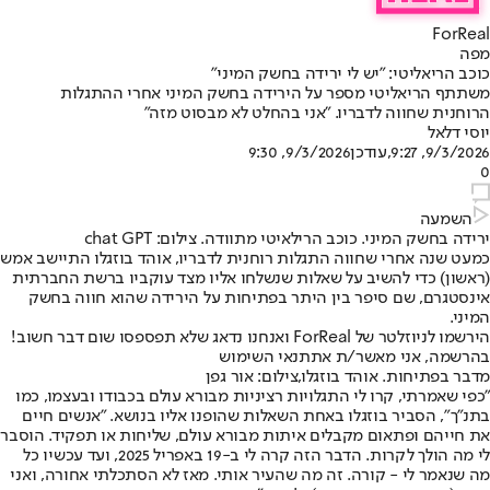
ForReal
מפה
כוכב הריאליטי: "יש לי ירידה בחשק המיני"
משתתף הריאליטי מספר על הירידה בחשק המיני אחרי ההתגלות
הרוחנית שחווה לדבריו. "אני בהחלט לא מבסוט מזה"
יוסי דלאל
9/3/2026, 9:27
,עודכן
9/3/2026, 9:30
0
השמעה
ירידה בחשק המיני. כוכב הרילאיטי מתוודה. צילום: chat GPT
כמעט שנה אחרי שחווה התגלות רוחנית לדבריו, אוהד בוזגלו התיישב אמש
(ראשון) כדי להשיב על שאלות שנשלחו אליו מצד עוקביו ברשת החברתית
אינסטגרם, שם סיפר בין היתר בפתיחות על הירידה שהוא חווה בחשק
המיני.
הירשמו לניוזלטר של ForReal ואנחנו נדאג שלא תפספסו שום דבר חשוב!
בהרשמה, אני מאשר/ת את
תנאי השימוש
מדבר בפתיחות. אוהד בוזגלו,צילום: אור גפן
"כפי שאמרתי, קרו לי התגלויות רציניות מבורא עולם בכבודו ובעצמו, כמו
בתנ"ך", הסביר בוזגלו באחת השאלות שהופנו אליו בנושא. "אנשים חיים
את חייהם ופתאום מקבלים איתות מבורא עולם, שליחות או תפקיד. הוסבר
לי מה הולך לקרות. הדבר הזה קרה לי ב-19 באפריל 2025, ועד עכשיו כל
מה שנאמר לי - קורה. זה מה שהעיר אותי. מאז לא הסתכלתי אחורה, ואני