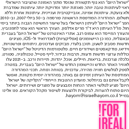
"ישראל היום" הוא גוף תקשורת שנוסד מתוך האמונה שהציבור הישראלי
ראוי לעיתונות טובה יותר, מאוזנת יותר ומדויקת יותר. עיתונות שמדברת
ולא צועקת. עיתונות אמינה, אובייקטיבית ועניינית. עיתונות אחרת וללא
תשלום. המהדורה המודפסת הראשונה פורסמה ב-30 ביולי 2007, וב-2010
הפך "ישראל היום" לעיתון הישראלי בעל שיעור החשיפה הגבוה ביותר בימי
חול. מו"ל העיתון היא ד"ר מרים אדלסון. העורך הראשי הוא עמר לחמנוביץ,
והעורך המייסד הוא עמוס רגב. אתרי האינטרנט של "ישראל היום" בעברית
ובאנגלית, כמו כן היישומונים (אפליקציות) לאנדרואיד ול-iOS, מציגים
חדשות מסביב לשעון, תוכן בלעדי, מבזקים ועדכונים, ניתוחים ופרשנויות,
וידיאו, פודקאסטים ושידורים חיים. פלטפורמות הדיגיטל של "ישראל היום"
כוללות ערוצי חדשות ודעות, תרבות ובידור, לייף סטייל, טכנולוגיה, ספורט,
כלכלה וצרכנות, בריאות, חיילים, אוכל, יהדות, תיירות ורכב. ב-2021 עלו
לאוויר האתר החדש והיישומון החדש של "ישראל היום" בעברית, במטרה
לספק לגולשים חוויה מהירה, עדכנית, בטוחה ונוחה. תכני המהדורה
המודפסת של העיתון זמינים גם באתר, במהדורה יומית מקוונת, ואפשר
לקבל אותם גם בניוזלטר. מועדון ההטבות הייחודי "הקליקה של ישראל
היום" מציע לגולשי האתר הנחות ומבצעים על מוצרים ושירותים. ישראל
היום פתוח להערות, לביקורת ולהצעות לשיפור מקהל הקוראים. פנו אלינו
במייל hayom@israelhayom.co.il.