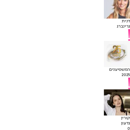
דנית
גרינברג
המשפיענים
2025
קורין
גדעון
0