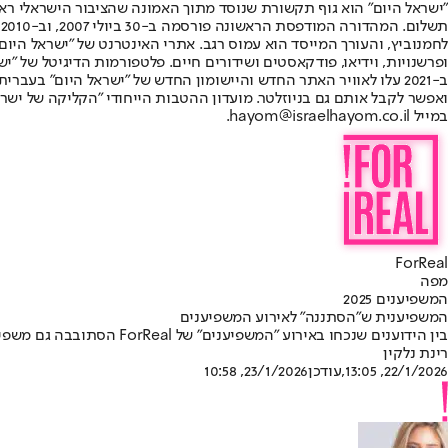
"ישראל היום" הוא גוף תקשורת שנוסד מתוך האמונה שהציבור הישראלי ראוי 
ת
ופרשנויות, וידיאו, פודקאסטים ושידורים חיים. פלטפורמות הדיגיטל של "ישרא
ב-2021 עלו לאוויר האתר החדש והיישומון החדש של "ישראל היום" בע
ואפשר לקבל אותם גם בניוזלטר. מועדון ההטבות הייחודי "הקליקה של ישרא
במייל hayom@israelhayom.co.il.
ForReal
מפה
המשפיענים 2025
המשפיענית ש"הסתננה" לאירוע המשפיענים
בין הידוענים שנכחו באירוע "המשפיענים" של ForReal הסתובבה גם משפיענית "ארץ נהדרת", שעשתה הרבה בלגן בשטח. התוצאה בקרוב בתוכנית על המסך
רינת נלקין
22/1/2026, 13:05
,עודכן
23/1/2026, 10:58