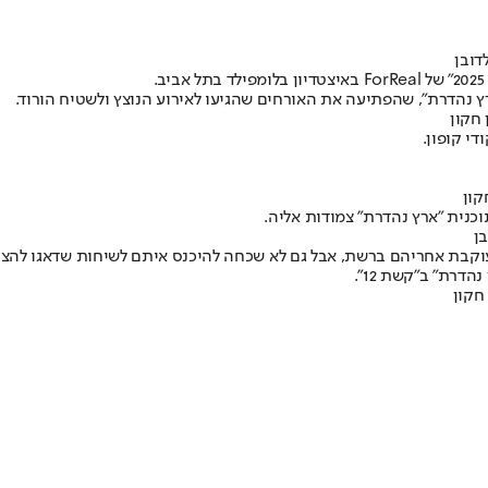
דובן
ץ נהדרת", שהפתיעה את האורחים שהגיעו לאירוע הנוצץ ולשטיח הורוד.
 חקון
י קופון.
קון
נית "ארץ נהדרת" צמודות אליה.
בן
קבת אחריהם ברשת, אבל גם לא שכחה להיכנס איתם לשיחות שדאגו להצי
רת" ב"קשת 12".
חקון