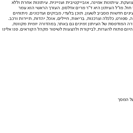
ועקת. עיתונות אמינה, אובייקטיבית ועניינית. עיתונות אחרת וללא
עור החשיפה הגבוה ביותר בימי חול. מו"ל העיתון היא ד"ר מרים אדלסון. העורך הראשי הוא עמר
 והעורך המייסד הוא עמוס רגב. אתרי האינטרנט של "ישראל היום" בעברית ובאנגלית, כמו כן היישומונים (אפליקציות) לאנדרואיד ול-iOS, מציגים חדשות מסביב לשעון, תוכן בלעדי, מבזקים ועדכונים, ניתוחים
, ספורט, כלכלה וצרכנות, בריאות, חיילים, אוכל, יהדות, תיירות ורכב.
דורה המודפסת של העיתון זמינים גם באתר, במהדורה יומית מקוונת,
היום פתוח להערות, לביקורת ולהצעות לשיפור מקהל הקוראים. פנו אלינו