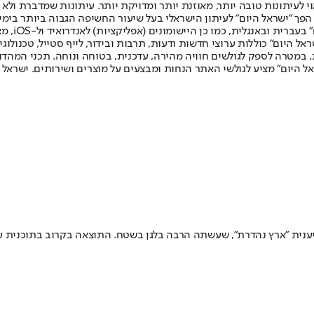
לעיתונות טובה יותר, מאוזנת יותר ומדויקת יותר. עיתונות שמדברת ולא צ
שלום. המהדורה המודפסת הראשונה פורסמה ב-30 ביולי 2007, וב-2010 הפך "ישראל היום" לעיתון הישראלי בעל שי
לחמנוביץ,
ל היום" כוללות ערוצי חדשות ודעות, תרבות ובידור, לייף סטייל, טכנולוגיה
ברית, במטרה לספק לגולשים חוויה מהירה, עדכנית, בטוחה ונוחה. תכני המה
ל היום" מציע לגולשי האתר הנחות ומבצעים על מוצרים ושירותים. ישראל 