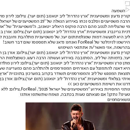
השמעה
קורין גדעון ומשפיענית "ארץ נהדרת" ליב יטאנוב (תום יער). צילום: לירון מול
הרבה משפיענים וסלבס נכחו באירוע הגאלה של "25 המשפיענים של ישראל 2025" של ForReal באיצטדיון בלומפילד בתל אביב.
מי שהצליחה לגנוב מהם הרבה פוקוס היא
ליב יטאנוב
, ה"משפיענית" של "אר
דנית גרינברג ומשפיענית "ארץ נהדרת" ליב יטאנוב (תום יער),צילום: אורן בן
ליב היא למעשה דמות שמגלמת
תום יער
, של משפיענית מתלהבת וחובבת קוד
הירשמו לניוזלטר של ForReal ואנחנו נדאג שלא תפספסו שום דבר חשוב!
בהרשמה, אני מאשר/ת את
תנאי השימוש
קורין גדעון ומשפיענית "ארץ נהדרת" ליב יטאנוב (תום יער),צילום: אורן בן ח
יער, בדמותה של ליב, הסתובבה באירוע ועשתה הרבה רעש, כשמצלמות התוכ
מתן פרץ ומשפיענית "ארץ נהדרת" ליב יטאנוב (תום יער),צילום: לירון מולדו
היא דאגה להתמנגל עם האורחים המפורסמים ולהתלהב מהם כמעריצה שעו
תוצאת המפגש של ליב והמפורסמים תשודר בקרוב במערכון בתוכנית "ארץ נהד
איתי בצלאלי ומשפיענית "ארץ נהדרת" ליב יטאנוב (תום יער),צילום: אורן בן 
דרגו את רשימת המשפיענים כאן >>
נותני החסויות באירוע "המשפיענים של ישראל 2025", ForReal,צילום: ללא
טעינו? נתקן! אם מצאתם טעות בכתבה, נשמח שתשתפו אותנו
נושאיםחמים