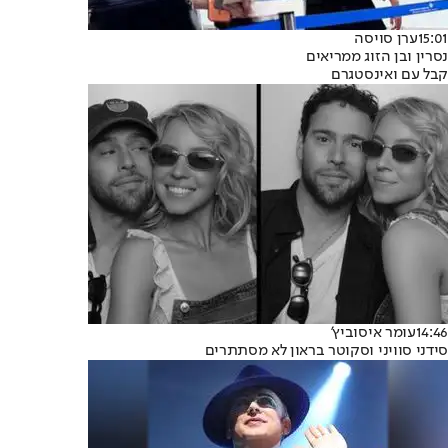
15:01
ערן סויסה
נסרין ובן הזוג ממריאים
קבל עם ואינסטגרם
14:46
עומר איסוביץ'
סידני סוויני וסקוטר בראון לא מסתתרים