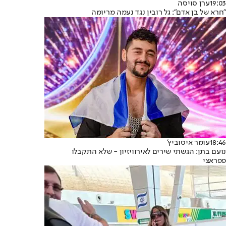
19:03
ערן סויסה
"חרא של בן אדם": גל רובין נגד נעמה מריומה
18:46
עומר איסוביץ'
נועם בתן: הגשתי שירים לאירוויזיון - שלא התקבלו
פפראצי