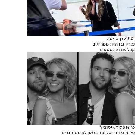
15:01
ערן סויסה
נסרין ובן הזוג ממריאים
קבל עם ואינסטגרם
14:46
עומר איסוביץ'
סידני סוויני וסקוטר בראון לא מסתתרים