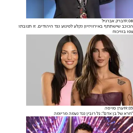
19:08
ברק אברגיל
הכוכב שישתתף באירוויזיון נקלע לפיגוע נגד היהודים. זו תגובתו
צפו בוויכוח
19:03
ערן סויסה
"חרא של בן אדם": גל רובין נגד נעמה מריומה