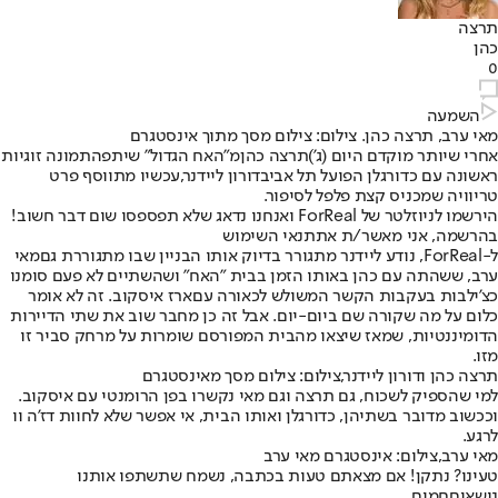
תרצה
כהן
0
השמעה
מאי ערב, תרצה כהן. צילום: צילום מסך מתוך אינסטגרם
אחרי שיותר מוקדם היום (ג')
תרצה כהן
מ"האח הגדול" שיתפה
תמונה זוגיות
ראשונה עם כדורגלן הפועל תל אביב
דורון ליידנר,
עכשיו מתווסף פרט
טריוויה שמכניס קצת פלפל לסיפור.
הירשמו לניוזלטר של ForReal ואנחנו נדאג שלא תפספסו שום דבר חשוב!
בהרשמה, אני מאשר/ת את
תנאי השימוש
ל-ForReal, נודע ליידנר מתגורר בדיוק אותו הבניין שבו מתגוררת גם
מאי
ערב
, ששהתה עם כהן באותו הזמן בבית "האח" ושהשתיים לא פעם סומנו
כצ'ילבות בעקבות הקשר המשולש לכאורה עם
ארז איסקוב
. זה לא אומר
כלום על מה שקורה שם ביום-יום. אבל זה כן מחבר שוב את שתי הדיירות
הדומיננטיות, שמאז שיצאו מהבית המפורסם שומרות על מרחק סביר זו
מזו.
תרצה כהן ודורון ליידנר,צילום: צילום מסך מאינסטגרם
למי שהספיק לשכוח, גם תרצה וגם מאי נקשרו בפן הרומנטי עם איסקוב.
וככשוב מדובר בשתיהן, כדורגלן ואותו הבית, אי אפשר שלא לחוות דז'ה וו
לרגע.
מאי ערב,צילום: אינסטגרם מאי ערב
טעינו? נתקן! אם מצאתם טעות בכתבה, נשמח שתשתפו אותנו
נושאיםחמים