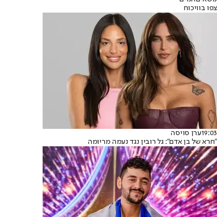
צפו בוויכוח
19:03
ערן סויסה
"חרא של בן אדם": גל רובין נגד נעמה מריומה