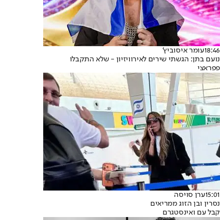
18:46
עומר איסוביץ'
נועם בתן: הגשתי שירים לאירוויזיון - שלא התקבלו
פפראצי
15:01
ערן סויסה
נסרין ובן הזוג ממריאים
קבל עם ואינסטגרם