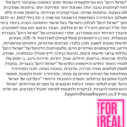
"ישראל היום" הוא גוף תקשורת שנוסד מתוך האמונה שהציבור הישראלי
ראוי לעיתונות טובה יותר, מאוזנת יותר ומדויקת יותר. עיתונות שמדברת
ולא צועקת. עיתונות אמינה, אובייקטיבית ועניינית. עיתונות אחרת וללא
תשלום. המהדורה המודפסת הראשונה פורסמה ב-30 ביולי 2007, וב-2010
הפך "ישראל היום" לעיתון הישראלי בעל שיעור החשיפה הגבוה ביותר בימי
חול. מו"ל העיתון היא ד"ר מרים אדלסון. העורך הראשי הוא עמר לחמנוביץ,
והעורך המייסד הוא עמוס רגב. אתרי האינטרנט של "ישראל היום" בעברית
ובאנגלית, כמו כן היישומונים (אפליקציות) לאנדרואיד ול-iOS, מציגים
חדשות מסביב לשעון, תוכן בלעדי, מבזקים ועדכונים, ניתוחים ופרשנויות,
וידיאו, פודקאסטים ושידורים חיים. פלטפורמות הדיגיטל של "ישראל היום"
כוללות ערוצי חדשות ודעות, תרבות ובידור, לייף סטייל, טכנולוגיה, ספורט,
כלכלה וצרכנות, בריאות, חיילים, אוכל, יהדות, תיירות ורכב. ב-2021 עלו
לאוויר האתר החדש והיישומון החדש של "ישראל היום" בעברית, במטרה
לספק לגולשים חוויה מהירה, עדכנית, בטוחה ונוחה. תכני המהדורה
המודפסת של העיתון זמינים גם באתר, במהדורה יומית מקוונת, ואפשר
לקבל אותם גם בניוזלטר. מועדון ההטבות הייחודי "הקליקה של ישראל
היום" מציע לגולשי האתר הנחות ומבצעים על מוצרים ושירותים. ישראל
היום פתוח להערות, לביקורת ולהצעות לשיפור מקהל הקוראים. פנו אלינו
במייל hayom@israelhayom.co.il.