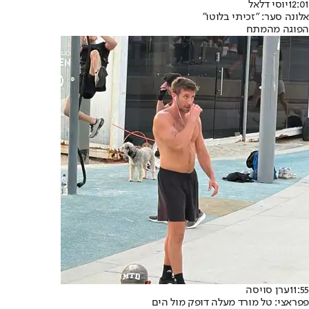
12:01
יוסי דלאל
אלונה סער: "זכיתי בלוטו"
הפוגה מהמתח
11:55
ערן סויסה
פפראצי: טל מורד מעלה דופק מול הים