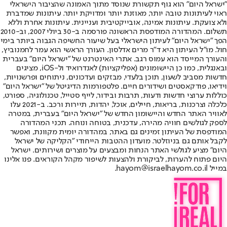
"ישראל היום" הוא גוף תקשורת שנוסד מתוך האמונה שהציבור הישראלי
ראוי לעיתונות טובה יותר, מאוזנת יותר ומדויקת יותר. עיתונות שמדברת
ולא צועקת. עיתונות אמינה, אובייקטיבית ועניינית. עיתונות אחרת וללא
תשלום. המהדורה המודפסת הראשונה פורסמה ב-30 ביולי 2007, וב-2010
הפך "ישראל היום" לעיתון הישראלי בעל שיעור החשיפה הגבוה ביותר בימי
חול. מו"ל העיתון היא ד"ר מרים אדלסון. העורך הראשי הוא עמר לחמנוביץ,
והעורך המייסד הוא עמוס רגב. אתרי האינטרנט של "ישראל היום" בעברית
ובאנגלית, כמו כן היישומונים (אפליקציות) לאנדרואיד ול-iOS, מציגים
חדשות מסביב לשעון, תוכן בלעדי, מבזקים ועדכונים, ניתוחים ופרשנויות,
וידיאו, פודקאסטים ושידורים חיים. פלטפורמות הדיגיטל של "ישראל היום"
כוללות ערוצי חדשות ודעות, תרבות ובידור, לייף סטייל, טכנולוגיה, ספורט,
כלכלה וצרכנות, בריאות, חיילים, אוכל, יהדות, תיירות ורכב. ב-2021 עלו
לאוויר האתר החדש והיישומון החדש של "ישראל היום" בעברית, במטרה
לספק לגולשים חוויה מהירה, עדכנית, בטוחה ונוחה. תכני המהדורה
המודפסת של העיתון זמינים גם באתר, במהדורה יומית מקוונת, ואפשר
לקבל אותם גם בניוזלטר. מועדון ההטבות הייחודי "הקליקה של ישראל
היום" מציע לגולשי האתר הנחות ומבצעים על מוצרים ושירותים. ישראל
היום פתוח להערות, לביקורת ולהצעות לשיפור מקהל הקוראים. פנו אלינו
במייל hayom@israelhayom.co.il.