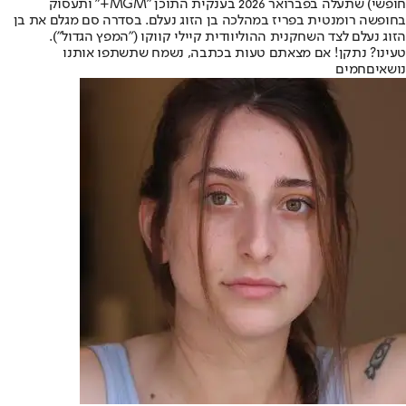
חופשי) שתעלה בפברואר 2026 בענקית התוכן "MGM+" ותעסוק
בחופשה רומנטית בפריז במהלכה בן הזוג נעלם. בסדרה סם מגלם את בן
הזוג נעלם לצד השחקנית ההוליוודית קיילי קווקו ("המפץ הגדול").
טעינו? נתקן! אם מצאתם טעות בכתבה, נשמח שתשתפו אותנו
נושאיםחמים