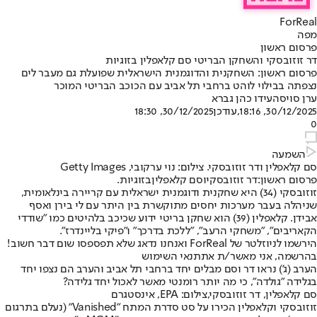
ForReal
מפה
פרסום ראשון
דר זוזובסקי והשחקן הבריטי סם קלאפלין בזוגיות
פרסום ראשון: השחקנית והדוגמנית הישראלית שפועלת גם מעבר לים
נצפתה בבילוי לוהט ברחבי תל אביב עם הכוכב הבריטי המוכר
ערן סויסה
עידו כהן גברא
30/12/2025, 18:16
,עודכן
30/12/2025, 18:30
0
השמעה
סם קלאפלין ודר זוזובסקי. צילום: נוי ערקובי, Getty Images
פרסום ראשון
:
דר זוזובסקי
ו
סם קלאפלין
בזוגיות.
זוזובסקי (34) היא שחקנית ודוגמנית ישראלית עם קריירה בינלאומית,
שניהלה בעבר מערכות יחסים מתוקשרת בין היתר עם לי בירן ואסף
אבידן. קלאפלין (39) הוא שחקן בריטי ידוע שכיכב בלהיטים כמו "שודדי
הקאריבים", "משחקי הרעב", "ללכת בדרכך" ו"פיקי בליינדרז".
הירשמו לניוזלטר של ForReal ואנחנו נדאג שלא תפספסו שום דבר חשוב!
בהרשמה, אני מאשר/ת את
תנאי השימוש
הערב (ג') נראו דר וסם מבלים יחד ברחבי תל אביב והערב הם נצפו יחד
בגלידה "גולדה", כי מה יותר רומנטי מאשר לאכול יחד גלידה?
סם קלאפלין, דר זוזובסקי,צילום: EPA, אינסטגרם
זוזובסקי וקלאפלין הכירו על סט סדרת המתח "Vanished" (נעלם בתרגום