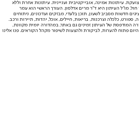
ועקת. עיתונות אמינה, אובייקטיבית ועניינית. עיתונות אחרת וללא
עור החשיפה הגבוה ביותר בימי חול. מו"ל העיתון היא ד"ר מרים אדלסון. העורך הראשי הוא עמר
 והעורך המייסד הוא עמוס רגב. אתרי האינטרנט של "ישראל היום" בעברית ובאנגלית, כמו כן היישומונים (אפליקציות) לאנדרואיד ול-iOS, מציגים חדשות מסביב לשעון, תוכן בלעדי, מבזקים ועדכונים, ניתוחים
, ספורט, כלכלה וצרכנות, בריאות, חיילים, אוכל, יהדות, תיירות ורכב.
דורה המודפסת של העיתון זמינים גם באתר, במהדורה יומית מקוונת,
היום פתוח להערות, לביקורת ולהצעות לשיפור מקהל הקוראים. פנו אלינו