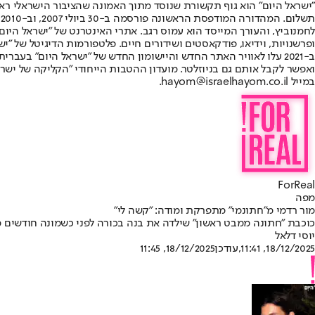
"ישראל היום" הוא גוף תקשורת שנוסד מתוך האמונה שהציבור הישראלי ראוי 
ת
ופרשנויות, וידיאו, פודקאסטים ושידורים חיים. פלטפורמות הדיגיטל של "ישרא
ב-2021 עלו לאוויר האתר החדש והיישומון החדש של "ישראל היום" בע
ואפשר לקבל אותם גם בניוזלטר. מועדון ההטבות הייחודי "הקליקה של ישרא
במייל hayom@israelhayom.co.il.
ForReal
מפה
מור רדמי מ"חתונמי" מתפרקת ומודה: "קשה לי"
כוכבת "חתונה ממבט ראשון" שילדה את בנה בכורה לפני כשמונה חודשים 
יוסי דלאל
18/12/2025, 11:41
,עודכן
18/12/2025, 11:45