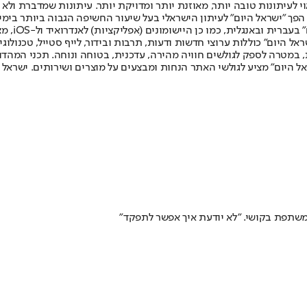
לעיתונות טובה יותר, מאוזנת יותר ומדויקת יותר. עיתונות שמדברת ולא צ
שלום. המהדורה המודפסת הראשונה פורסמה ב-30 ביולי 2007, וב-2010 הפך "ישראל היום" לעיתון הישראלי בעל שי
לחמנוביץ,
ל היום" כוללות ערוצי חדשות ודעות, תרבות ובידור, לייף סטייל, טכנולוגיה
ברית, במטרה לספק לגולשים חוויה מהירה, עדכנית, בטוחה ונוחה. תכני המה
ל היום" מציע לגולשי האתר הנחות ומבצעים על מוצרים ושירותים. ישראל 
משתפת בקושי. "לא יודעת איך אפשר לתפקד"