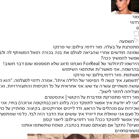
מור
רדמי
0
השמעה
מתפרצת על בעלה. מור רדמי. צילום: שי פרנקו
שמונה חודשים אחרי שהביאה לעולם את בנה בכורה רפאל המשותף לה ולבן ז
אפשר להמשיך ככה?
הירשמו לניוזלטר של ForReal ואנחנו נדאג שלא תפספסו שום דבר חשוב!
בהרשמה, אני מאשר/ת את
תנאי השימוש
משתפת. מור רדמי,צילום: שי פרנקו
"תשמעו, איך קשה לי הסיפור של הלילה איתו", אמרה רדמי למצלמה. "הוא מת
עושה משתיים עשרה עד שש. אני אחראית על כל הקימות והתעוררויות, ואז די
מצליחה לחזור לישון".
מור רדמי מתפרקת ומדברת על הקושי| אינסטגרם
"אני לא יודעת איך אפשר לתפקד ככה בלונג ראן (בתקופה ארוכה) בחיי, אני ל
שכירות עם מנהלים על הראש, ודד ליינים ופרויקטים. בקיצור, סחתיין על כו
כל פעם אני שואלת את דיוויד איך עושים את הדבר הזה לבד. כל מי שמתפעל 
איך אפשר לתפקד ככה? מור רדמי,צילום: ליאור קסון
טעינו? נתקן! אם מצאתם טעות בכתבה, נשמח שתשתפו אותנו
נושאיםחמים