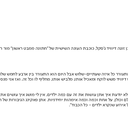
וגה דיוויד ג'סקל, כוכבת העונה השישית של "חתונה ממבט ראשון" מור ר
עורר כל איזה שעתיים-שלוש אבל היום הוא התעורר בין ארבע לחמש שלוש פע
וויד משש לוקח ומאכיל אותו, מלביש אותו, מחליף לו וכל זה. ואז אני מנס
א יודעת איך אתן עושות את זה עם כמה ילדים, אין לי מושג איך עושים את ז
לם וכולן, על אחת וכמה וכמה אימהות יחידניות. אתן פאקינג הגיבורות של 
אירוע שנקרא ילדים - כל הכבוד".