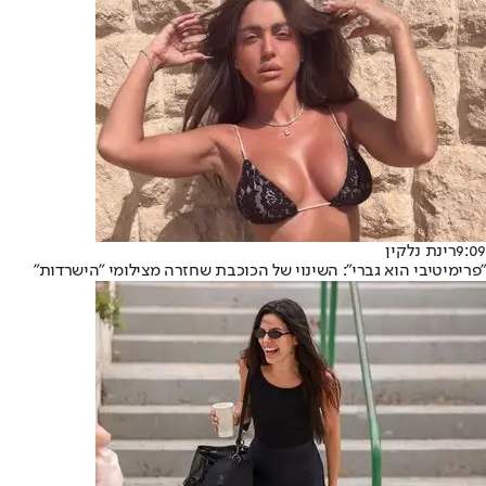
9:09
רינת נלקין
"פרימיטיבי הוא גברי": השינוי של הכוכבת שחזרה מצילומי "הישרדות"