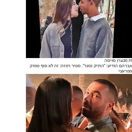
20:11
ערן סויסה
אברהם הודיע: "התיק נסגר". ספיר רמזה: זה לא סוף פסוק
פפראצי