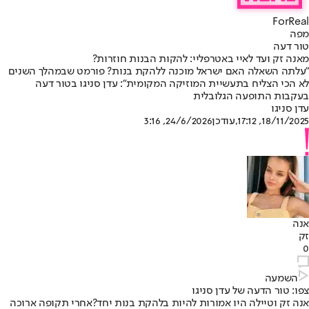
ForReal
מפה
טור דעה
מאנה זק ועד לאיי באטרפליי: להקות הבנות חוזרות?
"עלתה השאלה האם ישראל מוכנה ללהקת בנות? פורמט שבמהלך השנים
לא הכי הצליח בתעשיית המוזיקה המקומית": עדן סניגו בטור דעה
בעקבות התופעה הגלובלית
עדן סניגו
18/11/2025, 17:12
,עודכן
24/6/2026, 3:16
אנה
זק
0
השמעה
צפו: טור הדעה של עדן סניגו
אנה זק וטיילה היו אמורות להיות בלהקת בנות יחד?
אחרי תקופה ארוכה