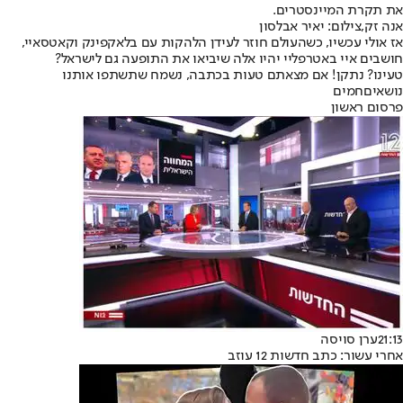
את תקרת המיינסטרים.
אנה זק,צילום: יאיר אבלסון
אז אולי עכשיו, כשהעולם חוזר לעידן הלהקות עם בלאקפינק וקאטסאיי,
חושבים איי באטרפליי יהיו אלה שיביאו את התופעה גם לישראל?
טעינו? נתקן! אם מצאתם טעות בכתבה, נשמח שתשתפו אותנו
נושאיםחמים
פרסום ראשון
21:13
ערן סויסה
אחרי עשור: כתב חדשות 12 עוזב