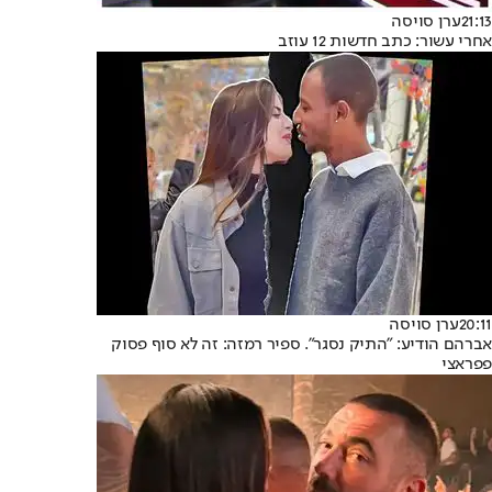
21:13
ערן סויסה
אחרי עשור: כתב חדשות 12 עוזב
20:11
ערן סויסה
אברהם הודיע: "התיק נסגר". ספיר רמזה: זה לא סוף פסוק
פפראצי