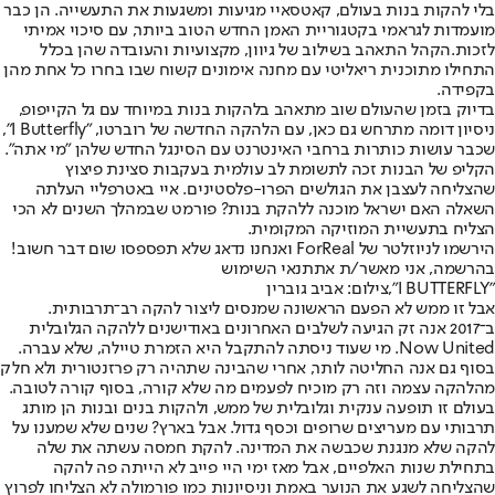
בלי להקות בנות בעולם, קאטסאיי מגיעות ומשגעות את התעשייה. הן כבר
מועמדות לגראמי בקטגוריית האמן החדש הטוב ביותר, עם סיכוי אמיתי
לזכות.הקהל התאהב בשילוב של גיוון, מקצועיות והעובדה שהן בכלל
התחילו מתוכנית ריאליטי עם מחנה אימונים קשוח שבו בחרו כל אחת מהן
בקפידה.
בדיוק בזמן שהעולם שוב מתאהב בלהקות בנות במיוחד עם גל הקייפופ,
ניסיון דומה מתרחש גם כאן, עם הלהקה החדשה של רוברטו, "I Butterfly",
שכבר עושות כותרות ברחבי האינטרנט עם הסינגל החדש שלהן "מי אתה״.
הקליפ של הבנות זכה לתשומת לב עולמית בעקבות סצינת פיצוץ
שהצליחה לעצבן את הגולשים הפרו-פלסטינים. איי באטרפליי העלתה
השאלה האם ישראל מוכנה ללהקת בנות? פורמט שבמהלך השנים לא הכי
הצליח בתעשיית המוזיקה המקומית.
הירשמו לניוזלטר של ForReal ואנחנו נדאג שלא תפספסו שום דבר חשוב!
בהרשמה, אני מאשר/ת את
תנאי השימוש
"I BUTTERFLY",צילום: אביב גוברין
אבל זו ממש לא הפעם הראשונה שמנסים ליצור להקה רב־תרבותית.
ב־2017 אנה זק הגיעה לשלבים האחרונים באודישנים ללהקה הגלובלית
Now United. מי שעוד ניסתה להתקבל היא הזמרת טיילה, שלא עברה.
בסוף גם אנה החליטה לותר, אחרי שהבינה שתהיה רק פרזנטורית ולא חלק
מהלהקה עצמה וזה רק מוכיח לפעמים מה שלא קורה, בסוף קורה לטובה.
בעולם זו תופעה ענקית וגלובלית של ממש, ולהקות בנים ובנות הן מותג
תרבותי עם מעריצים שרופים וכסף גדול. אבל בארץ? שנים שלא שמענו על
להקה שלא מנגנת שכבשה את המדינה. להקת חמסה עשתה את שלה
בתחילת שנות האלפיים, אבל מאז ימי היי פייב לא הייתה פה להקה
שהצליחה לשגע את הנוער באמת וניסיונות כמו פורמולה לא הצליחו לפרוץ