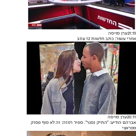
21:13
ערן סויסה
אחרי עשור: כתב חדשות 12 עוזב
20:11
ערן סויסה
אברהם הודיע: "התיק נסגר". ספיר רמזה: זה לא סוף פסוק
פפראצי