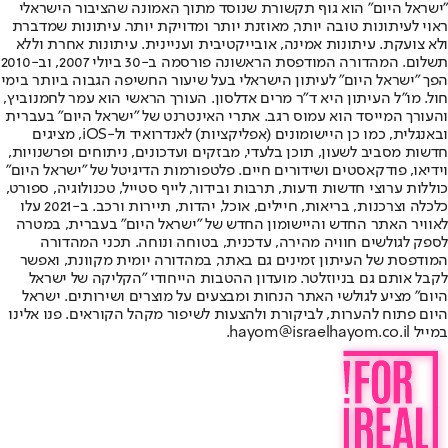
"ישראל היום" הוא גוף תקשורת שנוסד מתוך האמונה שהציבור הישראלי
ראוי לעיתונות טובה יותר, מאוזנת יותר ומדויקת יותר. עיתונות שמדברת
ולא צועקת. עיתונות אמינה, אובייקטיבית ועניינית. עיתונות אחרת וללא
תשלום. המהדורה המודפסת הראשונה פורסמה ב-30 ביולי 2007, וב-2010
הפך "ישראל היום" לעיתון הישראלי בעל שיעור החשיפה הגבוה ביותר בימי
חול. מו"ל העיתון היא ד"ר מרים אדלסון. העורך הראשי הוא עמר לחמנוביץ,
והעורך המייסד הוא עמוס רגב. אתרי האינטרנט של "ישראל היום" בעברית
ובאנגלית, כמו כן היישומונים (אפליקציות) לאנדרואיד ול-iOS, מציגים
חדשות מסביב לשעון, תוכן בלעדי, מבזקים ועדכונים, ניתוחים ופרשנויות,
וידיאו, פודקאסטים ושידורים חיים. פלטפורמות הדיגיטל של "ישראל היום"
כוללות ערוצי חדשות ודעות, תרבות ובידור, לייף סטייל, טכנולוגיה, ספורט,
כלכלה וצרכנות, בריאות, חיילים, אוכל, יהדות, תיירות ורכב. ב-2021 עלו
לאוויר האתר החדש והיישומון החדש של "ישראל היום" בעברית, במטרה
לספק לגולשים חוויה מהירה, עדכנית, בטוחה ונוחה. תכני המהדורה
המודפסת של העיתון זמינים גם באתר, במהדורה יומית מקוונת, ואפשר
לקבל אותם גם בניוזלטר. מועדון ההטבות הייחודי "הקליקה של ישראל
היום" מציע לגולשי האתר הנחות ומבצעים על מוצרים ושירותים. ישראל
היום פתוח להערות, לביקורת ולהצעות לשיפור מקהל הקוראים. פנו אלינו
במייל hayom@israelhayom.co.il.