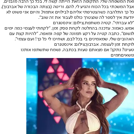
ואת המשפחה שלי. התקופה הזאת הייתה קשה לי, בכל כך הרבה מובנים,
אבל המשכתי בכל הכוח והגיע לי, להם. וריטה (בצתה הבכורה של אברבוך),
כל כך התלהבה כשהצטרפתי אליהם לבילוים אתמול, והיום אני פשוט לא
יודעת איך לספר לה שנצטרך כולנו לעבור את זה שוב".
"לא עברתי". קטיה משתפת,צילום: אינסטגרם
אמש, כאמור, עדכנה בהחלטה לקחת פסק זמן. "לקחתי לעצמי כמה ימים
לנשום", כתבה קטיה על רקע תמונה של קפה ומאפה. "להיות קצת עם
האהובים שלי, שמאמינים בי בכל לבם, ושחיכו לי כל כך! ועם עצמי".
לוקחת זמן לעצמה. אברבוך,צילום: אינסטגרם
טעינו? נתקן! אם מצאתם טעות בכתבה, נשמח שתשתפו אותנו
נושאיםחמים