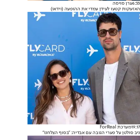
6:33
ערן סויסה
האזעקות קטעו לעידן עמדי את ההופעה (וידאו)
19:17
מערכת ForReal
ניב סולטן על פערי הגובה עם אבדיה: "בסוף הצלחנו"