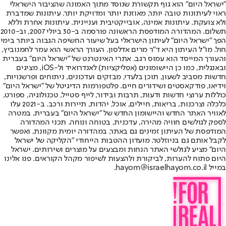
"ישראל היום" הוא גוף תקשורת שנוסד מתוך האמונה שהציבור הישראלי
ראוי לעיתונות טובה יותר, מאוזנת יותר ומדויקת יותר. עיתונות שמדברת
ולא צועקת. עיתונות אמינה, אובייקטיבית ועניינית. עיתונות אחרת וללא
תשלום. המהדורה המודפסת הראשונה פורסמה ב-30 ביולי 2007, וב-2010
הפך "ישראל היום" לעיתון הישראלי בעל שיעור החשיפה הגבוה ביותר בימי
חול. מו"ל העיתון היא ד"ר מרים אדלסון. העורך הראשי הוא עמר לחמנוביץ,
והעורך המייסד הוא עמוס רגב. אתרי האינטרנט של "ישראל היום" בעברית
ובאנגלית, כמו כן היישומונים (אפליקציות) לאנדרואיד ול-iOS, מציגים
חדשות מסביב לשעון, תוכן בלעדי, מבזקים ועדכונים, ניתוחים ופרשנויות,
וידיאו, פודקאסטים ושידורים חיים. פלטפורמות הדיגיטל של "ישראל היום"
כוללות ערוצי חדשות ודעות, תרבות ובידור, לייף סטייל, טכנולוגיה, ספורט,
כלכלה וצרכנות, בריאות, חיילים, אוכל, יהדות, תיירות ורכב. ב-2021 עלו
לאוויר האתר החדש והיישומון החדש של "ישראל היום" בעברית, במטרה
לספק לגולשים חוויה מהירה, עדכנית, בטוחה ונוחה. תכני המהדורה
המודפסת של העיתון זמינים גם באתר, במהדורה יומית מקוונת, ואפשר
לקבל אותם גם בניוזלטר. מועדון ההטבות הייחודי "הקליקה של ישראל
היום" מציע לגולשי האתר הנחות ומבצעים על מוצרים ושירותים. ישראל
היום פתוח להערות, לביקורת ולהצעות לשיפור מקהל הקוראים. פנו אלינו
במייל hayom@israelhayom.co.il.