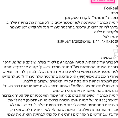
ForReal
מפה
כוכבת "חתונמי": לוקחת פסק זמן
קטיה אברבוך ששיתפה לפני מספר ימים כי לא עברה את בחינת שלה ב'
בדרך להיות רופאה, עדכנה בהחלטה לעצור הכל ולהקדיש זמן לעצמה
ולקרובים אליה
יוסי דלאל
4/11/2025, 8:44
,עודכן
4/11/2025, 8:59
0
השמעה
לא צריך עוד להסתיר. קטיה אברבוך עם ליאור בעלה. צילום: פיפל פטוגרפי
כוכבת העונה החמישית של "חתונה ממבט ראשון" קטיה אברבוך שיתפה
לפני מספר ימים באומץ כי לא עברה את
בחינת שלב ב'
בדרך להיות רופאה.
אחרי האכזבה, אמש (שני) היא עדכנה בהחלטה שלה לעצור לרגע, להקדיש
זמן לעצמה ולהיות מחובקת על ידי האנשים שקרובים ללבה.
הירשמו לניוזלטר של ForReal ואנחנו נדאג שלא תפספסו שום דבר חשוב!
בהרשמה, אני מאשר/ת את
תנאי השימוש
קטיה אברבוך ומשפחתה,צילום: מתוך עמוד האינסטגרם של קטיה אברבוך
"ליאור (בן זוגה של קטיה אותו הכירה בריאליטי השידוכים) קנה לי את
העגילים המהממים האלה לכבוד מעבר בחינת שלב ב'. רק ש... אני לא
עברתי את בחינת שלב ב'. והאמת שאני לא לגמרי יודעת למה. אני רק
יודעת שבחודשים האחרונים נתתי את כל כולי לבחינה הזאת, את עצמי