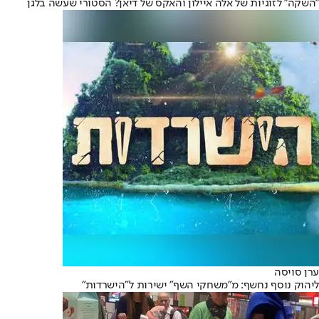
"השקה" לזוגיות של אלה איילון והאקס של דיאן? הסטורי שעשה בלגן
ערן סויסה
ליהוק נוסף נחשף: מ״משחקי השף״ ישירות ל״הישרדות״