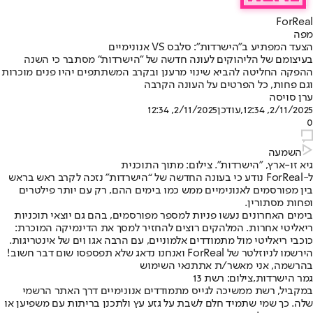
ForReal
מפה
הצעד המפתיע ב״הישרדות״: סלבס VS אנונימיים
בעיצומם של הליהוקים לעונה חדשה של ״הישרדות״ מסתבר כי השנה
ההפקה החליטה להביא שינוי מרענן ובקרב המשתתפים יהיו פנים מוכרות
וגם פחות, כל הפרטים על העונה הקרבה
ערן סויסה
2/11/2025, 12:34
,עודכן
2/11/2025, 12:34
0
השמעה
גיא זו-ארץ, "הישרדות". צילום: מתוך התוכנית
ל-ForReal נודע כי בעונה החדשה של “הישרדות” נזכה לקרב ראש בראש
בין מפורסמים לאנונימיים ממש כמו בימים ההם, רק עם יותר פילטרים
ופחות מסתורין.
בימים האחרונים נעשו פניות למספר מפורסמים, בהם גם יוצאי תוכניות
ריאליטי אחרות. המלהקים רוצים להחזיר למסך את הדינמיקה המוכרת:
כוכבי ריאליטי מול מתמודדים אלמוניים, עם הרבה אגו וים של אינטריגות.
הירשמו לניוזלטר של ForReal ואנחנו נדאג שלא תפספסו שום דבר חשוב!
בהרשמה, אני מאשר/ת את
תנאי השימוש
גמר הישרדות,צילום: רשת 13
במקביל, רשת ממשיכה לגייס מתמודדים אנונימיים דרך האתר הרשמי
שלה. כך שמי שתמיד חלם לשבת על גזע עץ ולתכנן בריתות עם משפיען או