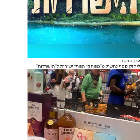
ערן סויסה
ליהוק נוסף נחשף: מ״משחקי השף״ ישירות ל״הישרדות״