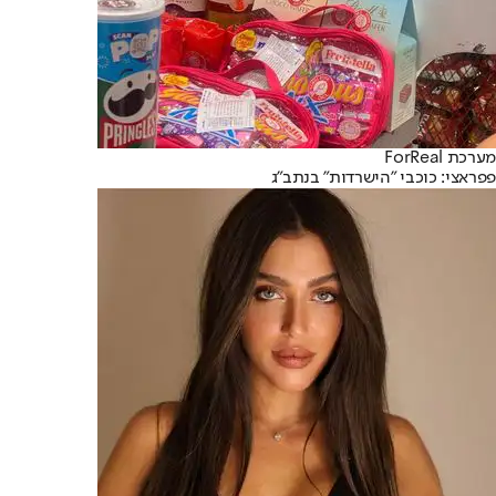
מערכת ForReal
פפראצי: כוכבי ״הישרדות״ בנתב״ג