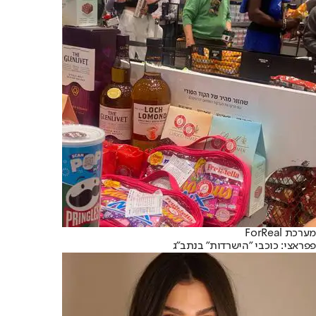
מערכת ForReal
פפראצי: כוכבי ״הישרדות״ בנתב״ג