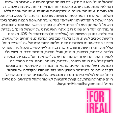
"ישראל היום" הוא גוף תקשורת שנוסד מתוך האמונה שהציבור הישראלי
ראוי לעיתונות טובה יותר, מאוזנת יותר ומדויקת יותר. עיתונות שמדברת
ולא צועקת. עיתונות אמינה, אובייקטיבית ועניינית. עיתונות אחרת וללא
תשלום. המהדורה המודפסת הראשונה פורסמה ב-30 ביולי 2007, וב-2010
הפך "ישראל היום" לעיתון הישראלי בעל שיעור החשיפה הגבוה ביותר בימי
חול. מו"ל העיתון היא ד"ר מרים אדלסון. העורך הראשי הוא עמר לחמנוביץ,
והעורך המייסד הוא עמוס רגב. אתרי האינטרנט של "ישראל היום" בעברית
ובאנגלית, כמו כן היישומונים (אפליקציות) לאנדרואיד ול-iOS, מציגים
חדשות מסביב לשעון, תוכן בלעדי, מבזקים ועדכונים, ניתוחים ופרשנויות,
וידיאו, פודקאסטים ושידורים חיים. פלטפורמות הדיגיטל של "ישראל היום"
כוללות ערוצי חדשות ודעות, תרבות ובידור, לייף סטייל, טכנולוגיה, ספורט,
כלכלה וצרכנות, בריאות, חיילים, אוכל, יהדות, תיירות ורכב. ב-2021 עלו
לאוויר האתר החדש והיישומון החדש של "ישראל היום" בעברית, במטרה
לספק לגולשים חוויה מהירה, עדכנית, בטוחה ונוחה. תכני המהדורה
המודפסת של העיתון זמינים גם באתר, במהדורה יומית מקוונת, ואפשר
לקבל אותם גם בניוזלטר. מועדון ההטבות הייחודי "הקליקה של ישראל
היום" מציע לגולשי האתר הנחות ומבצעים על מוצרים ושירותים. ישראל
היום פתוח להערות, לביקורת ולהצעות לשיפור מקהל הקוראים. פנו אלינו
במייל hayom@israelhayom.co.il.