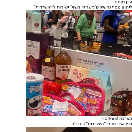
ערן סויסה
ליהוק נוסף נחשף: מ״משחקי השף״ ישירות ל״הישרדות״
מערכת ForReal
פפראצי: כוכבי ״הישרדות״ בנתב״ג