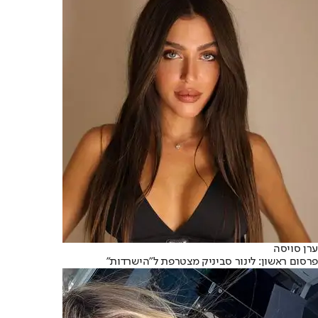
ערן סויסה
פרסום ראשון: לינור סביניק מצטרפת ל"הישרדות"