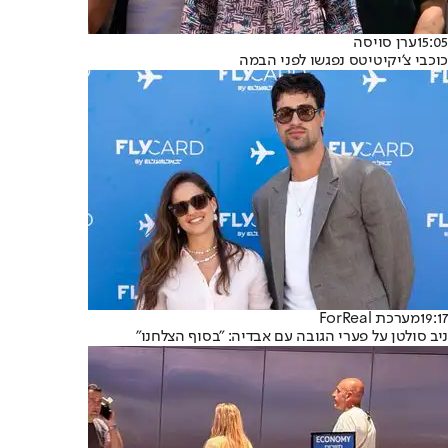
15:05
ערן סויסה
כוכבי צ'יקיטיטס נפגשו לפני הבמה
19:17
מערכת ForReal
ניב סולטן על פערי הגובה עם אבדיה: "בסוף הצלחנו"