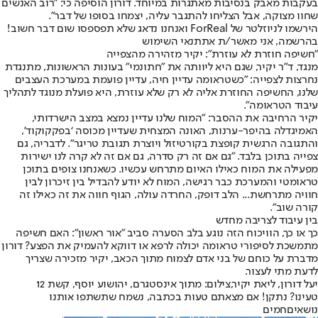
בעקבות מאבק בנסיבות מאתגרות במיוחד. דורון הוסיפה כי: "רוב האנשים
שחוו מצוקה, אבל הצליחו להתגבר עליה, יצמחו בסופו של דבר".
הירשמו לניוזלטר של ForReal ואנחנו נדאג שלא תפספסו שום דבר חשוב!
בהרשמה, אני מאשר/ת את
תנאי השימוש
"חשיפה חוזרת לא עוזרת": יקיר מזהירה מהצפייה
מנגד, ד"ר יקיר, שגם היא ליוותה את "חתונמי" בעונות הראשונות, מתנגדת
נחרצות לצפייה: "כשטראומה עדיין חיה, עדיין פועמת במערכת העצבים
שלנו, החשיפה החוזרת אליה לא רק שלא עוזרת, היא פועלת מנוגד לתהליך
עיבוד הטראומה".
יקיר הרחיבה את ההסבר: "המוח שלנו עדיין נמצא במצב הישרדותי,
האמיגדלה בהיפר-ערנות, האונה המצחית שעדיין מכוסה ‘בפקקוקוד’,
והתגובה הרגשית קופצת בקורטיזול ויוצרת תגובת טריגר". לדבריה, גם
צפייה בתוכן בלבד. "גם אם זה רק סדרה, גם אם זה לא קרה לנו ישירות
מפעילה את המוח כאילו האיום מתרחש עכשיו. כשאנחנו צופים בתוכן
טראומטי והמערכת כבר רגישה, המוח לא יודע להבדיל בין זיכרון לבין
חוויה מתרחשת... הלב דופק, החרדה עולה, הגוף חווה את זה כאילו זה
קורה שוב".
בין עיבוד לצריבה מחדש
כך או כך, הוויכוח הזה נוגע בלב הסערה סביב "אור ראשון": האם חשיפה
מתמשכת לסיפורי טראומה יכולה לרפא או דווקא להעמיק את הפצע? דורון
מדברת על כוחם של בני אדם לצמוח מתוך הכאב, יקיר מזכירה שצריך
לדעת מתי לעצור.
יעל דורון, ליאת יקיר,צילום: מתוך אינסטגרם, יהושוע יוסף, קשת 12
טעינו? נתקן! אם מצאתם טעות בכתבה, נשמח שתשתפו אותנו
נושאיםחמים