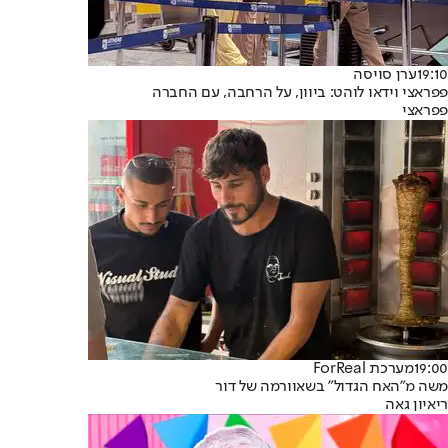
19:10
ערן סויסה
פפראצי וידאו לוהט: ביוון, על הרחבה, עם החברה
פפראצי
19:00
מערכת ForReal
משה מ"האח הגדול" בשאוורמה של דור
ריאיון גאה