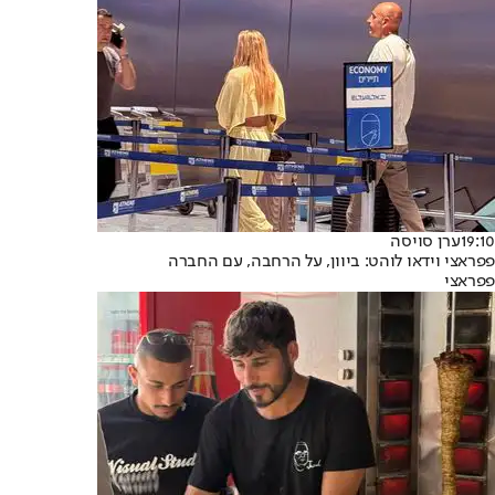
19:10
ערן סויסה
פפראצי וידאו לוהט: ביוון, על הרחבה, עם החברה
פפראצי