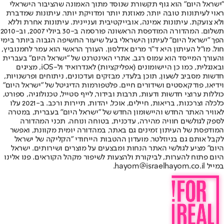
"ישראל היום" הוא גוף תקשורת שנוסד מתוך האמונה שהציבור הישראלי
ראוי לעיתונות טובה יותר, מאוזנת יותר ומדויקת יותר. עיתונות שמדברת
ולא צועקת. עיתונות אמינה, אובייקטיבית ועניינית. עיתונות אחרת וללא
תשלום. המהדורה המודפסת הראשונה פורסמה ב-30 ביולי 2007, וב-2010
הפך "ישראל היום" לעיתון הישראלי בעל שיעור החשיפה הגבוה ביותר בימי
חול. מו"ל העיתון היא ד"ר מרים אדלסון. העורך הראשי הוא עמר לחמנוביץ,
והעורך המייסד הוא עמוס רגב. אתרי האינטרנט של "ישראל היום" בעברית
ובאנגלית, כמו כן היישומונים (אפליקציות) לאנדרואיד ול-iOS, מציגים
חדשות מסביב לשעון, תוכן בלעדי, מבזקים ועדכונים, ניתוחים ופרשנויות,
וידיאו, פודקאסטים ושידורים חיים. פלטפורמות הדיגיטל של "ישראל היום"
כוללות ערוצי חדשות ודעות, תרבות ובידור, לייף סטייל, טכנולוגיה, ספורט,
כלכלה וצרכנות, בריאות, חיילים, אוכל, יהדות, תיירות ורכב. ב-2021 עלו
לאוויר האתר החדש והיישומון החדש של "ישראל היום" בעברית, במטרה
לספק לגולשים חוויה מהירה, עדכנית, בטוחה ונוחה. תכני המהדורה
המודפסת של העיתון זמינים גם באתר, במהדורה יומית מקוונת, ואפשר
לקבל אותם גם בניוזלטר. מועדון ההטבות הייחודי "הקליקה של ישראל
היום" מציע לגולשי האתר הנחות ומבצעים על מוצרים ושירותים. ישראל
היום פתוח להערות, לביקורת ולהצעות לשיפור מקהל הקוראים. פנו אלינו
במייל hayom@israelhayom.co.il.