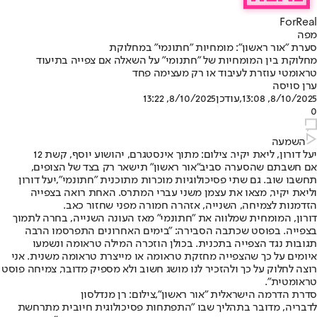
ForReal
מפה
סערת "אור ראשון": מומחיות "חתונמי" במחלוקת
מחלוקת בין המומחיות של "חתנומי" על השאלה אם צפייה בתיעוד
טראומטי עוזרת לעיבוד או רק מעצימה פחד
ערן סויסה
8/10/2025, 13:08
,עודכן
8/10/2025, 13:22
0
השמעה
יעל דורון, ליאת יקיר. צילום: מתוך אינסטגרם, יהושוע יוסף, קשת 12
אם חשבתם שהסערה סביב
"אור ראשון
" תישאר רק בצד של הצופים,
תחשבו שוב. גם שתי פסיכולוגיות מוכרות מתוכנית "
חתונמי
",
יעל דורון
וליאת יקיר
, מצאו את עצמן משני עברי המתרס. האחת רואה בצפייה
הזדמנות לצמיחה, השנייה, אזהרה חמורה מפני שחזור כאב.
דורון, המומחית שמלווה את "חתונמי" מאז העונה השנייה, בחרה לתמוך
בצפייה. בפוסט שכתבה הסבירה: "בימים האחרונים התפרסמו הרבה
תגובות נגד הצפייה בתכנית. בכולן הוזכרה המילה טראומה ונשמעו
איומים על כך שהצפייה מחזקת טראומה או מייצרת טראומה משנית. אני
רוצה לחלוק על כך ולהזכיר לנו מושג חשוב ולא מספיק מדובר, צמיחה פוסט
טראומטית".
סדרת הדרמה הישראלית "אור ראשון",צילום: רן מנדלסון
לדבריה, מדובר בתהליך שבו "התפתחות פסיכולוגית חיובית מתרחשת