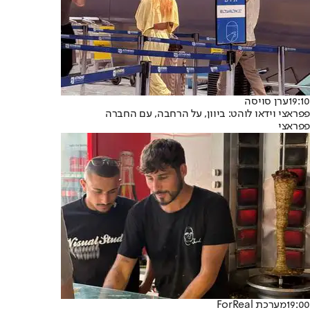
19:10
ערן סויסה
פפראצי וידאו לוהט: ביוון, על הרחבה, עם החברה
פפראצי
19:00
מערכת ForReal