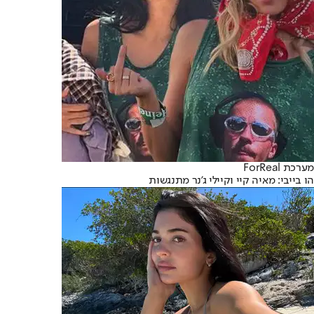
מערכת ForReal
הו בייבי: מאיה קיי וקיילי ג'נר מתנגשות