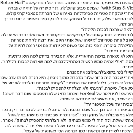
הפעם היא סיפקה את החומר בעצמה. בפרק של הפודקאסט "
Better Half
with Stas & Vic
", שצולם סביב קואצ'לה, ג'נר סיפרה על חוויה שעברה
אחרי שלקחה פטריות פסיכדליות באירוע של חברתה
סטאסי קרניקולאו
.
לפי התיאור שלה, זה התחיל מצחוק, עבר לבכי, נגמר באיפור הרוס ובדרך
הביתה.
"למה שארצה לבכות הלילה?"
ג'נר סיפרה בפודקאסט של קרניקולאו ו-
ויקטוריה ויארואל
כי כבר הציעו לה
שוב לקחת פטריות: "מישהו שאל אותי היום, את רוצה לקחת פטריות
הלילה?", סיפרה. "ואני כזה, אני פשוט לא יודעת אם אני רוצה להיות על
פטריות בציבור".
היא לא נשארה ברמת התיאוריה, אלא הסבירה בדיוק למה היא נרתעת
מזה. "אולי אהיה ממש רגשית ואתחיל לבכות. למה שארצה לבכות הלילה?",
אמרה.
קיילי ג'נר בקואצ'לה,צילום: אינסטגרם
אחרי שכבר היה ברור שג'נר מדברת מתוך ניסיון, היא חזרה לאותו ערב שבו
הכול השתבש, בלי לייפות את הסיפור. "לקחתי פטריות והלכתי לאירוע של
סטאסי", סיפרה. "הגעתי ולא הצלחתי להפסיק לבכות".
הירשמו לניוזלטר של ForReal ואנחנו נדאג שלא תפספסו שום דבר חשוב!
בהרשמה, אני מאשר/ת את
תנאי השימוש
"בכיתי עד שכל האיפור ירד"
הסיפור רק הסתבך ככל שג'נר נכנסה לפרטים. לדבריה, לא מדובר רק בבכי,
אלא במערבולת של צחוק ובכי. "אני זוכרת שבכיתי כי מישהו בא לשאול
אותי שאלה, וזה היה לי ממש מצחיק, ולא הצלחתי להפסיק לצחוק", אמרה.
ואז הגיע החלק של האיפור. "בכיתי עד שכל האיפור שלי ירד", סיפרה ג'נר.
"הלכתי לשירותים ונראיתי כמו הגרסה הכי משוגעת של עצמי".