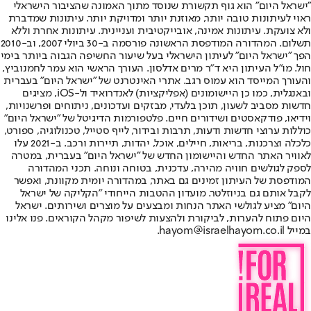
"ישראל היום" הוא גוף תקשורת שנוסד מתוך האמונה שהציבור הישראלי
ראוי לעיתונות טובה יותר, מאוזנת יותר ומדויקת יותר. עיתונות שמדברת
ולא צועקת. עיתונות אמינה, אובייקטיבית ועניינית. עיתונות אחרת וללא
תשלום. המהדורה המודפסת הראשונה פורסמה ב-30 ביולי 2007, וב-2010
הפך "ישראל היום" לעיתון הישראלי בעל שיעור החשיפה הגבוה ביותר בימי
חול. מו"ל העיתון היא ד"ר מרים אדלסון. העורך הראשי הוא עמר לחמנוביץ,
והעורך המייסד הוא עמוס רגב. אתרי האינטרנט של "ישראל היום" בעברית
ובאנגלית, כמו כן היישומונים (אפליקציות) לאנדרואיד ול-iOS, מציגים
חדשות מסביב לשעון, תוכן בלעדי, מבזקים ועדכונים, ניתוחים ופרשנויות,
וידיאו, פודקאסטים ושידורים חיים. פלטפורמות הדיגיטל של "ישראל היום"
כוללות ערוצי חדשות ודעות, תרבות ובידור, לייף סטייל, טכנולוגיה, ספורט,
כלכלה וצרכנות, בריאות, חיילים, אוכל, יהדות, תיירות ורכב. ב-2021 עלו
לאוויר האתר החדש והיישומון החדש של "ישראל היום" בעברית, במטרה
לספק לגולשים חוויה מהירה, עדכנית, בטוחה ונוחה. תכני המהדורה
המודפסת של העיתון זמינים גם באתר, במהדורה יומית מקוונת, ואפשר
לקבל אותם גם בניוזלטר. מועדון ההטבות הייחודי "הקליקה של ישראל
היום" מציע לגולשי האתר הנחות ומבצעים על מוצרים ושירותים. ישראל
היום פתוח להערות, לביקורת ולהצעות לשיפור מקהל הקוראים. פנו אלינו
במייל hayom@israelhayom.co.il.