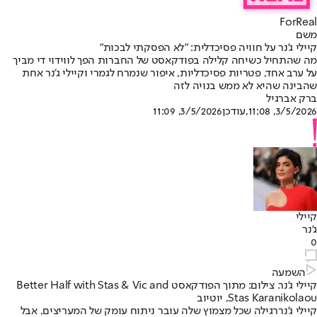
ForReal
משם
קיילי ג'נר על חוויה פסיכדלית: "לא הפסקתי לבכות"
מה שהתחיל כשיחה קלילה בפודקאסט של החברות הפך לווידוי די מביך
על ערב אחד, פטריות פסיכדליות, איפור שנמרח לגמרי וקיילי ג'נר אחת
שהבינה שהיא לא ממש בנויה לזה
ברק אברגיל
3/5/2026, 11:08
,עודכן
3/5/2026, 11:09
קיילי
ג'נר
0
השמעה
קיילי ג'נר. צילום: מתוך הפודקאסט Better Half with Stas & Vic and
Stas Karanikolaou, יוטיוב
קיילי ג'נר
רגילה שכל מצמוץ שלה עובר ניתוח עומק של המעריצים, אבל