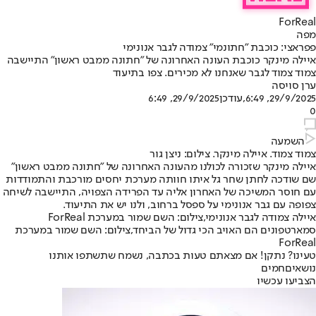
ForReal
מפה
פפראצי: כוכבת "חתונמי" צמודה לגבר אנונימי
איילה מינקר כוכבת העונה האחרונה של "חתונה ממבט ראשון" התיישבה
צמוד צמוד לגבר שאנחנו לא מכירים. צפו בתיעוד
ערן סויסה
29/9/2025, 6:49
,עודכן
29/9/2025, 6:49
0
השמעה
צמוד צמוד. איילה מינקר. צילום: ניצן גור
איילה מינקר שזכורה לכולנו מהעונה האחרונה של "חתונה ממבט ראשון"
שם שודכה לחתן שחר גל איתו חוותה מערכת יחסים מורכבת והתמודדות
עם חוסר המשיכה של האחרון אליה עד הפרידה הצפויה, התיישבה לשיחה
צפופה עם גבר אנונימי על ספסל ברחוב, ולנו יש את התיעוד.
איילה צמודה לגבר אנונימי,צילום: השם שמור במערכת ForReal
סמארטפונים הם האויב הכי גדול של הביחד,צילום: השם שמור במערכת
ForReal
טעינו? נתקן! אם מצאתם טעות בכתבה, נשמח שתשתפו אותנו
נושאיםחמים
הצביעו עכשיו