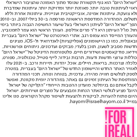
"ישראל היום" הוא גוף תקשורת שנוסד מתוך האמונה שהציבור הישראלי
ראוי לעיתונות טובה יותר, מאוזנת יותר ומדויקת יותר. עיתונות שמדברת
ולא צועקת. עיתונות אמינה, אובייקטיבית ועניינית. עיתונות אחרת וללא
תשלום. המהדורה המודפסת הראשונה פורסמה ב-30 ביולי 2007, וב-2010
הפך "ישראל היום" לעיתון הישראלי בעל שיעור החשיפה הגבוה ביותר בימי
חול. מו"ל העיתון היא ד"ר מרים אדלסון. העורך הראשי הוא עמר לחמנוביץ,
והעורך המייסד הוא עמוס רגב. אתרי האינטרנט של "ישראל היום" בעברית
ובאנגלית, כמו כן היישומונים (אפליקציות) לאנדרואיד ול-iOS, מציגים
חדשות מסביב לשעון, תוכן בלעדי, מבזקים ועדכונים, ניתוחים ופרשנויות,
וידיאו, פודקאסטים ושידורים חיים. פלטפורמות הדיגיטל של "ישראל היום"
כוללות ערוצי חדשות ודעות, תרבות ובידור, לייף סטייל, טכנולוגיה, ספורט,
כלכלה וצרכנות, בריאות, חיילים, אוכל, יהדות, תיירות ורכב. ב-2021 עלו
לאוויר האתר החדש והיישומון החדש של "ישראל היום" בעברית, במטרה
לספק לגולשים חוויה מהירה, עדכנית, בטוחה ונוחה. תכני המהדורה
המודפסת של העיתון זמינים גם באתר, במהדורה יומית מקוונת, ואפשר
לקבל אותם גם בניוזלטר. מועדון ההטבות הייחודי "הקליקה של ישראל
היום" מציע לגולשי האתר הנחות ומבצעים על מוצרים ושירותים. ישראל
היום פתוח להערות, לביקורת ולהצעות לשיפור מקהל הקוראים. פנו אלינו
במייל hayom@israelhayom.co.il.