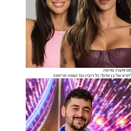
19:03
ערן סויסה
"חרא של בן אדם": גל רובין נגד נעמה מריומה