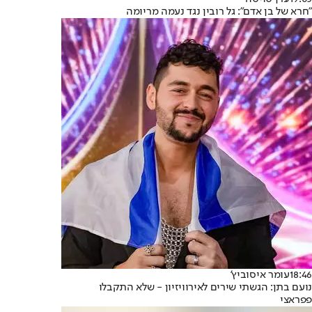
"חרא של בן אדם": גל רובין נגד נעמה מריומה
18:46
עומר איסוביץ'
נועם בתן: הגשתי שירים לאירוויזיון - שלא התקבלו
פפראצי