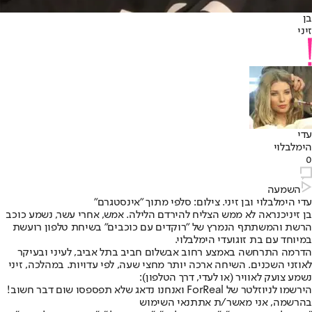
בן
זיני
עדי
הימלבלוי
0
השמעה
עדי הימלבלוי ובן זיני. צילום: סלפי מתוך "אינסטגרם"
בן זיני
כנראה לא ממש הצליח להירדם הלילה. אמש, אחרי עשר, נשמע כוכב
הרשת והמשתתף הנמרץ של "רוקדים עם כוכבים" בשיחת טלפון רועשת
במיוחד עם בת זוגו
עדי הימלבלוי
.
הדרמה התרחשה באמצע רחוב אבשלום חביב בתל אביב, לעיני ובעיקר
לאוזני השכנים. השיחה ארכה יותר מחצי שעה, לפי עדויות. במהלכה, זיני
נשמע צועק לאוויר (או לעדי, דרך הטלפון):
הירשמו לניוזלטר של ForReal ואנחנו נדאג שלא תפספסו שום דבר חשוב!
בהרשמה, אני מאשר/ת את
תנאי השימוש