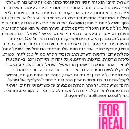
"ישראל היום" הוא גוף תקשורת שנוסד מתוך האמונה שהציבור הישראלי
ראוי לעיתונות טובה יותר, מאוזנת יותר ומדויקת יותר. עיתונות שמדברת
ולא צועקת. עיתונות אמינה, אובייקטיבית ועניינית. עיתונות אחרת וללא
תשלום. המהדורה המודפסת הראשונה פורסמה ב-30 ביולי 2007, וב-2010
הפך "ישראל היום" לעיתון הישראלי בעל שיעור החשיפה הגבוה ביותר בימי
חול. מו"ל העיתון היא ד"ר מרים אדלסון. העורך הראשי הוא עמר לחמנוביץ,
והעורך המייסד הוא עמוס רגב. אתרי האינטרנט של "ישראל היום" בעברית
ובאנגלית, כמו כן היישומונים (אפליקציות) לאנדרואיד ול-iOS, מציגים
חדשות מסביב לשעון, תוכן בלעדי, מבזקים ועדכונים, ניתוחים ופרשנויות,
וידיאו, פודקאסטים ושידורים חיים. פלטפורמות הדיגיטל של "ישראל היום"
כוללות ערוצי חדשות ודעות, תרבות ובידור, לייף סטייל, טכנולוגיה, ספורט,
כלכלה וצרכנות, בריאות, חיילים, אוכל, יהדות, תיירות ורכב. ב-2021 עלו
לאוויר האתר החדש והיישומון החדש של "ישראל היום" בעברית, במטרה
לספק לגולשים חוויה מהירה, עדכנית, בטוחה ונוחה. תכני המהדורה
המודפסת של העיתון זמינים גם באתר, במהדורה יומית מקוונת, ואפשר
לקבל אותם גם בניוזלטר. מועדון ההטבות הייחודי "הקליקה של ישראל
היום" מציע לגולשי האתר הנחות ומבצעים על מוצרים ושירותים. ישראל
היום פתוח להערות, לביקורת ולהצעות לשיפור מקהל הקוראים. פנו אלינו
במייל hayom@israelhayom.co.il.