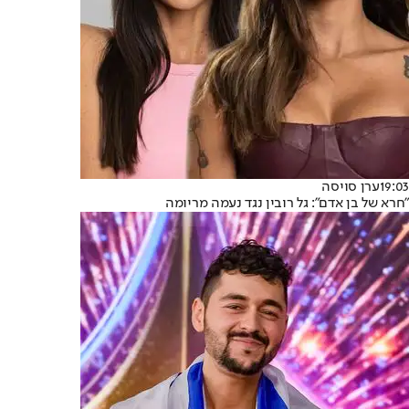
19:03
ערן סויסה
"חרא של בן אדם": גל רובין נגד נעמה מריומה