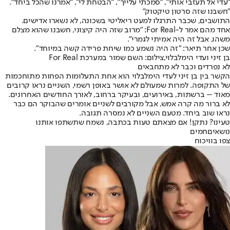
"עדי אל תעזבי אותי", "סמכתי עלייך", "הבטחת לי", "אמרנו שהכל ביחד".
"חשבנו שזה סרטון טיקטוק"
התושבים, שכבר התרגלו למעט ריאליטי בשכונה, לא נשארו אדישים.
אחד מהם אמר ל-For Real: "מרוב שזה היה קיצוני, חשבנו שהוא מצלם
משהו, אבל זה היה אמיתי לגמרי".
שכן אחר תיאר: "זה היה נשמע כמו שיחת פרידה קשה במיוחד".
בן זיני ועדי הימלבלוי,צילום: השם שמור במערכת For Real
לא נפרדים וכבר לא מתחבאים
הקשר בין בן זיני לעדי הימלבלוי הוא אחת התעלומות הפחות מתוחכמות
של התקופה. למרות שמעולם לא אושר באופן רשמי, השניים נראו קרובים
מאוד – ברשתות, באירועים, ובעיקר ברחוב, לאורך החודשים האחרונים.
לא ברור מה קרה אמש, אבל מקורבים לשניים אומרים שהבוקר הם כבר
נראו שוב ביחד. מטעם השניים לא נמסרה תגובה.
טעינו? נתקן! אם מצאתם טעות בכתבה, נשמח שתשתפו אותנו
נושאיםחמים
צפו בוויכוח