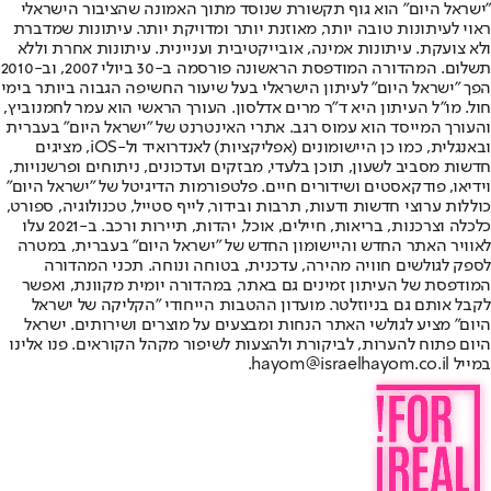
"ישראל היום" הוא גוף תקשורת שנוסד מתוך האמונה שהציבור הישראלי
ראוי לעיתונות טובה יותר, מאוזנת יותר ומדויקת יותר. עיתונות שמדברת
ולא צועקת. עיתונות אמינה, אובייקטיבית ועניינית. עיתונות אחרת וללא
תשלום. המהדורה המודפסת הראשונה פורסמה ב-30 ביולי 2007, וב-2010
הפך "ישראל היום" לעיתון הישראלי בעל שיעור החשיפה הגבוה ביותר בימי
חול. מו"ל העיתון היא ד"ר מרים אדלסון. העורך הראשי הוא עמר לחמנוביץ,
והעורך המייסד הוא עמוס רגב. אתרי האינטרנט של "ישראל היום" בעברית
ובאנגלית, כמו כן היישומונים (אפליקציות) לאנדרואיד ול-iOS, מציגים
חדשות מסביב לשעון, תוכן בלעדי, מבזקים ועדכונים, ניתוחים ופרשנויות,
וידיאו, פודקאסטים ושידורים חיים. פלטפורמות הדיגיטל של "ישראל היום"
כוללות ערוצי חדשות ודעות, תרבות ובידור, לייף סטייל, טכנולוגיה, ספורט,
כלכלה וצרכנות, בריאות, חיילים, אוכל, יהדות, תיירות ורכב. ב-2021 עלו
לאוויר האתר החדש והיישומון החדש של "ישראל היום" בעברית, במטרה
לספק לגולשים חוויה מהירה, עדכנית, בטוחה ונוחה. תכני המהדורה
המודפסת של העיתון זמינים גם באתר, במהדורה יומית מקוונת, ואפשר
לקבל אותם גם בניוזלטר. מועדון ההטבות הייחודי "הקליקה של ישראל
היום" מציע לגולשי האתר הנחות ומבצעים על מוצרים ושירותים. ישראל
היום פתוח להערות, לביקורת ולהצעות לשיפור מקהל הקוראים. פנו אלינו
במייל hayom@israelhayom.co.il.