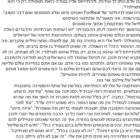
בן אדם נותן לך שירות, ולהתייחס אליו בצורה כזאת משפילה רק כי הוא
תאילנדי".
הירשמו לניוזלטר של ForReal ואנחנו נדאג שלא תפספסו שום דבר חשוב!
בהרשמה, אני מאשר/ת את
תנאי השימוש
ליאל אלי מותקפת| מתוך אינסטגרם
בהמשך התייחסה לנזק ההסברתי. "יש רשתות חברתיות, והדברים האלה
מופצים וכולם שונאים אותנו בעולם. ההתנהגות הדוחה של ישראלים
בתאילנד. ליאל אלי היא בחורה בת 30, עם למעלה מחצי מיליון עוקבים, מה
זה ההומור הזה? זו השפלה. זה פשוט להשפיל בן אדם ברבים, ולא
להתייחס לזה שהוא בן אדם, רק בגלל שהוא תאילנדי. זה לא מצחיק. זה לא
נקרא יצירת תוכן. זה לנרמל שמותר לנו כישראלים לבוא למדינה ולהתנהג
איך שאנחנו רוצים. תתנהגו כמו בני אדם. גם אם אתם במדינת עולם שלישי,
גם אם זה נראה לכם שהם העבדים שלכם כי הם עושים לכם מסאז' ואתם
מתלהבים שאתם עשירים. להיות אנושיים".
ליאל אלי,צילום: אור גפן
המתקפה על אלי לא הסתיימה בסרטון של שחף והמשיכה בתגובות
הגולשים. הדוגמנית רומי אברג'יל הסכימה עם שחף. "צודקת. מזעזע
ברמות", כתבה. "רק בגלל שהיא דמות מוכרת זה הופך את מה שהיא
עשתה לבסדר? אין פה שום הומור, היא פשוט ירדה עליו", "עוד לפני
שהגיעה התגובה שלך, חשבתי לעצמי בדיוק מה שאמרת", "איזה סיוט",
"אלוהים ישמור. לאחרונה אני רואה כל כך הרבה סרטונים של יוצרי תוכן
מתנהגים בגזענות לאנשים במזרח. איך זה הגיוני שאנחנו מטיילים להם
במדינות, נהנים מהנופים ומזלזלים בהם בצורה כזו?", "חדש לכם שליאל
אלי היא בן אדם דוחה?", "זה לא סבבה בכלל", "היא ממש לא מצחיקה".
מגיש הטלוויזיה גיא פינס תיקן את אלי. "זה אגב לא נלס. ניילס. ככה