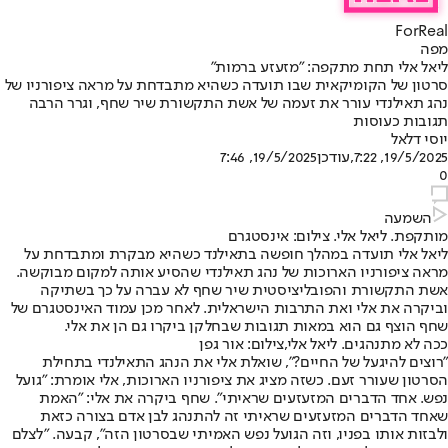
ForReal
מפה
ליאל אלי תחת מתקפה: "מזעזע ברמות"
סרטון של הקומיקאית שבו תועדה כשהיא מתבדחת על מראה ציפורניו של
נהג תאילנדי עורר את זעמה של אשת התקשורת שיר שחף, וגרר הרבה
תגובות כעוסות
יוסי דלאל
19/5/2025, 7:22
,עודכן
19/5/2025, 7:46
0
השמעה
מותקפת. ליאל אלי. צילום: אינסטגרם
ליאל אלי תועדה במהלך חופשה בתאילנד כשהיא מבקרת ומתבדחת על
מראה ציפורניו הארוכות של נהג תאילנדי שהסיע אותה למקום מבוקשה.
אשת התקשורת והפובליציסטית שיר שחף לא עברה על כך בשתיקה
וביקרה את אלי ואת התרבות הישראלית. לאחר מכן עמוד האינסטגרם של
שחף הוצף גם הוא במאות תגובות שבחלקן ביקרו גם הן את אלי.
ככה לא מתנהגים. ליאל אלי,צילום: אור גפן
"רוצים להיגעל של החיים?", שואלת אלי את הנהג התאילנדי בתחילת
הסרטון שעורר זעם. כשזה מציג את ציפורניו הארוכות, אלי אומרת: "גועל
נפש. אחד הדברים המזעזעים שראיתי". שחף ביקרה את אלי: "האמת
שאחד הדברים המזעזעים שראיתי זה להתנהג לבן אדם בצורה כזאת
ולבזות אותו בפניו, וזה הגועל נפש האמיתי שבסרטון הזה", קבעה. "לצלם