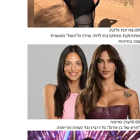
16:09
רינת נלקין
מתחזקת ומתקרבת לדת: שירז מ"האח" מאשרת
צפו בוויכוח
19:03
ערן סויסה
"חרא של בן אדם": גל רובין נגד נעמה מריומה