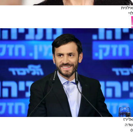
אילנית
לוי
אלירז
שדה
0