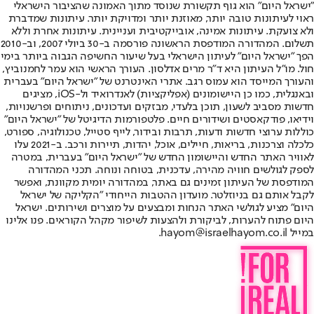
"ישראל היום" הוא גוף תקשורת שנוסד מתוך האמונה שהציבור הישראלי
ראוי לעיתונות טובה יותר, מאוזנת יותר ומדויקת יותר. עיתונות שמדברת
ולא צועקת. עיתונות אמינה, אובייקטיבית ועניינית. עיתונות אחרת וללא
תשלום. המהדורה המודפסת הראשונה פורסמה ב-30 ביולי 2007, וב-2010
הפך "ישראל היום" לעיתון הישראלי בעל שיעור החשיפה הגבוה ביותר בימי
חול. מו"ל העיתון היא ד"ר מרים אדלסון. העורך הראשי הוא עמר לחמנוביץ,
והעורך המייסד הוא עמוס רגב. אתרי האינטרנט של "ישראל היום" בעברית
ובאנגלית, כמו כן היישומונים (אפליקציות) לאנדרואיד ול-iOS, מציגים
חדשות מסביב לשעון, תוכן בלעדי, מבזקים ועדכונים, ניתוחים ופרשנויות,
וידיאו, פודקאסטים ושידורים חיים. פלטפורמות הדיגיטל של "ישראל היום"
כוללות ערוצי חדשות ודעות, תרבות ובידור, לייף סטייל, טכנולוגיה, ספורט,
כלכלה וצרכנות, בריאות, חיילים, אוכל, יהדות, תיירות ורכב. ב-2021 עלו
לאוויר האתר החדש והיישומון החדש של "ישראל היום" בעברית, במטרה
לספק לגולשים חוויה מהירה, עדכנית, בטוחה ונוחה. תכני המהדורה
המודפסת של העיתון זמינים גם באתר, במהדורה יומית מקוונת, ואפשר
לקבל אותם גם בניוזלטר. מועדון ההטבות הייחודי "הקליקה של ישראל
היום" מציע לגולשי האתר הנחות ומבצעים על מוצרים ושירותים. ישראל
היום פתוח להערות, לביקורת ולהצעות לשיפור מקהל הקוראים. פנו אלינו
במייל hayom@israelhayom.co.il.