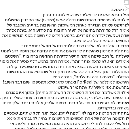
השמעה
נפל ונפצע. אילנית לוי ואלירז שדה. צילום: ניר פקין
אילנית לוי פרסמה בהתרגשות גדולה אמש (שלישי) את הסרטון המשלים
לפרויקט שאותו הגדירה כאחת המשימות החשובות בחייה: המעבר של
אימה רחל מדירתה בחיפה אל העיר רחובות בה כידוע היא, בעלה אלירז
שדה ושלושת ילדיה מתגוררים. בקטע הוידאו לוי חשפה בפני הגולשים את
התוצאה הסופית של השיפוצים.
מרוצים. אילנית לוי ואלירז שדה,צילום: נתנאל מויאל יחסי ציבור
בתחילת הסרטון שהעלתה לוי רואים את אימה עוזבת את חיפה רגע לפמני
שעלתה על רכב שיקח אותה היישר לדירתה החדשה ברחובות. "השכנים
אומרים 'יואו, לא נראה אותך יותר'", אמרה רחל. בהמשך לוי מסירה את כיסוי
העיניים מאימה וחושפת בפניה את הדירה החדשה, וזו משמיעה קולות
התפעלות בזמן שעל פניה של אילנית חיוך גדול שמבטא את ההתרגשות
הגדולה. "בשעה טובה ומוצלחת", בירכה רחל.
הירשמו לניוזלטר של ForReal ואנחנו נדאג שלא תפספסו שום דבר חשוב!
בהרשמה, אני מאשר/ת את
תנאי השימוש
אילנית משלימה את אחת המשימות החשובות בחייה| מתוך אינסטגרם
גם הסצנה שבה אלירז קובע מזוזה חדשה בבית תועדה. אחרי שאלירז בירך,
שיתפה לוי בעיצוב הסופי של הבית. בסיום אלירז, אילנית ובתם אלין פצחו
בשירה ובריקודים.
בתחתית הסרטון כתבה לוי: "לקח לי זמן, אבל הנה חלק שתיים, שמסיים
לו תקופה ארוכה של אחת המשימות החשובות בחיי: להעביר את אימא
רחל שלי לעבור לגור לידי ושהיא תהיה באמת מאושרת מההחלטה. אז