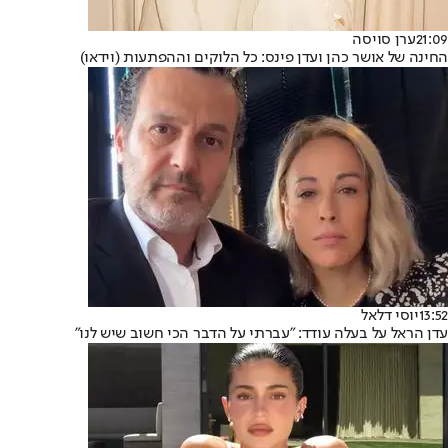
21:09
ערן סויסה
החינה של אושר כהן ועדן פינס: כל הלוקים וההפתעות (וידאו)
13:52
יוסי דלאל
עדן הראל על בעלה עודד: "עברתי על הדבר הכי חשוב שיש לנו"