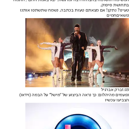
המשימה הושלמה בהצלחה רבה ומרגשת. יצא באמת חלום", חתמה
בתחושת סיפוק.
טעינו? נתקן! אם מצאתם טעות בכתבה, נשמח שתשתפו אותנו
נושאיםחמים
1:03
ברק אברגיל
נפעמים מהיהלום: כך נראה הביצוע של "מישל" על הבמה (וידאו)
הצביעו עכשיו