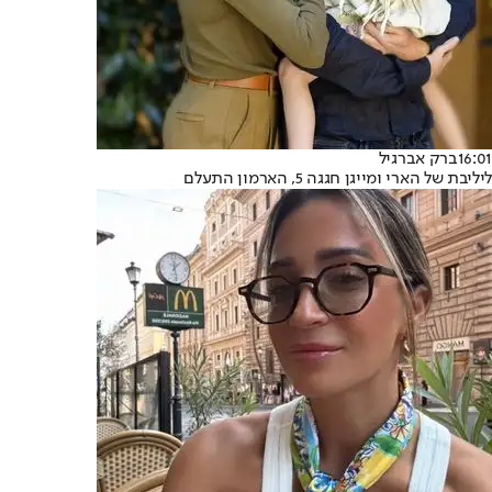
16:01
ברק אברגיל
ליליבת של הארי ומייגן חגגה 5, הארמון התעלם