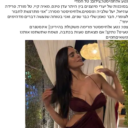
נטע אלחמיסטר,צילום: טל חמדי
בסוכנות של יערי מיוצגים בין היתר עדן פינס, מאיה קיי, טל מורד, פרידה
עוזיאל, יעל שלביה ונוספים.
אלחימיסטר מסרה
: ״אני מתרגשת לחבור
לעומרי, חבר נאמן שלי כבר שנים, ואני בטוחה שנעשה דברים מדהימים
יחד״.
צפו: נטע אלחימסטר מרימה משקולת בהיריון| אינסטגרם
טעינו? נתקן! אם מצאתם טעות בכתבה, נשמח שתשתפו אותנו
נושאיםחמים