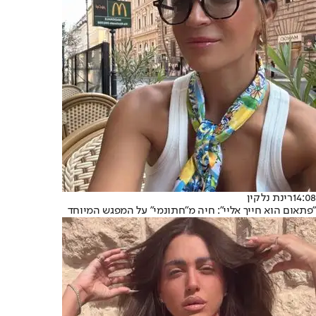
14:08
רינת נלקין
"פתאום הוא חייך אליי": חיה מ"חתונמי" על המפגש המיוחד