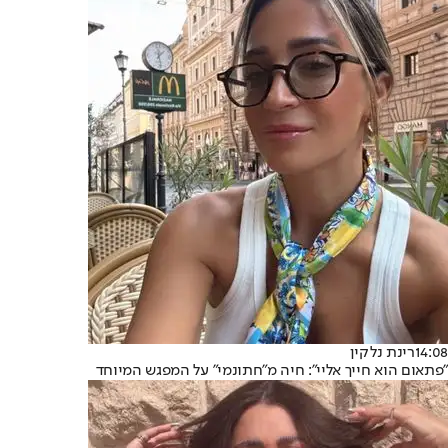
14:08
רינת נלקין
"פתאום הוא חייך אליי": חיה מ"חתונמי" על המפגש המיוחד