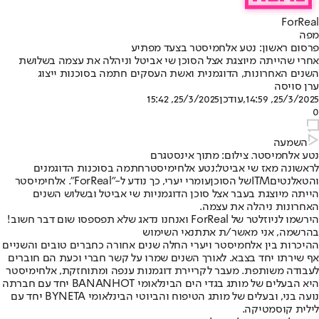
ForReal
מפה
פרסום ראשון: נטע אלחמיסטר בצעד מפתיע
אחרי שהייתה מיוצגת אצל הסוכן שי אביטל וניהלה את עצמה בשלושת
השנים האחרונות, הדוגמנית ואשת העסקים חתמה בסוכנות ייצוג
ערן סויסה
25/3/2025, 14:59
,עודכן
25/3/2025, 15:42
0
השמעה
נטע אלחמיסטר. צילום: מתוך אינסטגרם
לראשונה מאז שי אביטל:
נטע אלחימיסטר
חתמה בסוכנות הדוגמנים
והטאלנטים
ITM
של הסוכן
עומרי יערי
, כך נודע ל-"ForReal". אלחימיסטר
הייתה מיוצגת בעבר אצל סוכן הדוגמניות שי אביטל ובשלוש השנים
האחרונות ניהלה את עצמה.
הירשמו לניוזלטר של ForReal ואנחנו נדאג שלא תפספסו שום דבר חשוב!
בהרשמה, אני מאשר/ת את
תנאי השימוש
ההיכרות בין אלחמיסטר ויערי החלה שנים אחורה כחברים טובים והשניים
אף שירתו יחד בצבא. לאורך השנים שמרו על קשר חברי וכעת הם חוברים
לעבודה משותפת. מעבר לקריירת דוגמנות ענפה ומתוחזקת, אלחימיסטר
היא הבעלים של מותג בגדי הים הבינלאומי BANANHOT יחד עם חברתה
נועה בני, ובעלים של מותג הטיפוח והביוטי הבינלאומי BYNETA יחד עם
לילית קוסמטיקה.