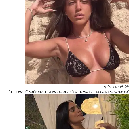
9:09
רינת נלקין
"פרימיטיבי הוא גברי": השינוי של הכוכבת שחזרה מצילומי "הישרדות"