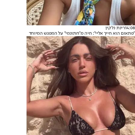
14:08
רינת נלקין
"פתאום הוא חייך אליי": חיה מ"חתונמי" על המפגש המיוחד