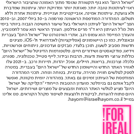
"ישראל היום" הוא גוף תקשורת שנוסד מתוך האמונה שהציבור הישראלי
ראוי לעיתונות טובה יותר, מאוזנת יותר ומדויקת יותר. עיתונות שמדברת
ולא צועקת. עיתונות אמינה, אובייקטיבית ועניינית. עיתונות אחרת וללא
תשלום. המהדורה המודפסת הראשונה פורסמה ב-30 ביולי 2007, וב-2010
הפך "ישראל היום" לעיתון הישראלי בעל שיעור החשיפה הגבוה ביותר בימי
חול. מו"ל העיתון היא ד"ר מרים אדלסון. העורך הראשי הוא עמר לחמנוביץ,
והעורך המייסד הוא עמוס רגב. אתרי האינטרנט של "ישראל היום" בעברית
ובאנגלית, כמו כן היישומונים (אפליקציות) לאנדרואיד ול-iOS, מציגים
חדשות מסביב לשעון, תוכן בלעדי, מבזקים ועדכונים, ניתוחים ופרשנויות,
וידיאו, פודקאסטים ושידורים חיים. פלטפורמות הדיגיטל של "ישראל היום"
כוללות ערוצי חדשות ודעות, תרבות ובידור, לייף סטייל, טכנולוגיה, ספורט,
כלכלה וצרכנות, בריאות, חיילים, אוכל, יהדות, תיירות ורכב. ב-2021 עלו
לאוויר האתר החדש והיישומון החדש של "ישראל היום" בעברית, במטרה
לספק לגולשים חוויה מהירה, עדכנית, בטוחה ונוחה. תכני המהדורה
המודפסת של העיתון זמינים גם באתר, במהדורה יומית מקוונת, ואפשר
לקבל אותם גם בניוזלטר. מועדון ההטבות הייחודי "הקליקה של ישראל
היום" מציע לגולשי האתר הנחות ומבצעים על מוצרים ושירותים. ישראל
היום פתוח להערות, לביקורת ולהצעות לשיפור מקהל הקוראים. פנו אלינו
במייל hayom@israelhayom.co.il.