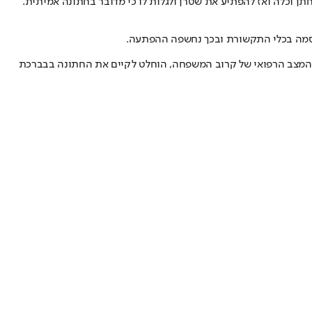
תן וכלה ואז להפתיע את שטרן ולגלות לו כי מדובר בחתונה אמיתית.
רסמה בכלי התקשורת ובכך נחשפה ההפתעה.
ת המצב הרפואי של קרוב המשפחה, הוחלט לקיים את החתונה בבברכת