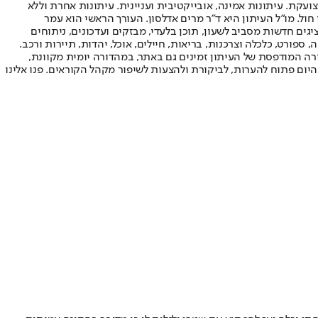
ועקת. עיתונות אמינה, אובייקטיבית ועניינית. עיתונות אחרת וללא
עור החשיפה הגבוה ביותר בימי חול. מו"ל העיתון היא ד"ר מרים אדלסון. העורך הראשי הוא עמר
 והעורך המייסד הוא עמוס רגב. אתרי האינטרנט של "ישראל היום" בעברית ובאנגלית, כמו כן היישומונים (אפליקציות) לאנדרואיד ול-iOS, מציגים חדשות מסביב לשעון, תוכן בלעדי, מבזקים ועדכונים, ניתוחים
, ספורט, כלכלה וצרכנות, בריאות, חיילים, אוכל, יהדות, תיירות ורכב.
דורה המודפסת של העיתון זמינים גם באתר, במהדורה יומית מקוונת,
היום פתוח להערות, לביקורת ולהצעות לשיפור מקהל הקוראים. פנו אלינו