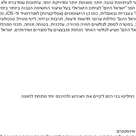
לעיתונות טובה יותר, מאוזנת יותר ומדויקת יותר. עיתונות שמדברת ולא צ
שלום. המהדורה המודפסת הראשונה פורסמה ב-30 ביולי 2007, וב-2010 הפך "ישראל היום" לעיתון הישראלי בעל שי
לחמנוביץ,
ל היום" כוללות ערוצי חדשות ודעות, תרבות ובידור, לייף סטייל, טכנולוגיה
ברית, במטרה לספק לגולשים חוויה מהירה, עדכנית, בטוחה ונוחה. תכני המה
ל היום" מציע לגולשי האתר הנחות ומבצעים על מוצרים ושירותים. ישראל 
חליטו בני הזוג לקיים את האירוע ולהיכנס יחד מתחת לחופה
 אינסטגרם