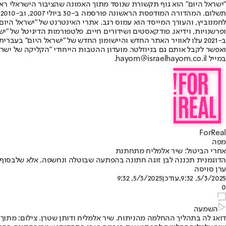
"ישראל היום" הוא גוף תקשורת שנוסד מתוך האמונה שהציבור הישראלי ראוי 
ת
ופרשנויות, וידיאו, פודקאסטים ושידורים חיים. פלטפורמות הדיגיטל של "ישרא
ב-2021 עלו לאוויר האתר החדש והיישומון החדש של "ישראל היום" בע
ואפשר לקבל אותם גם בניוזלטר. מועדון ההטבות הייחודי "הקליקה של ישרא
במייל hayom@israelhayom.co.il.
ForReal
מפה
אחרי הביטול: שיר אלמליח מתחתנת
הדוגמנית תכננה לבן זוגה חתונה בהפתעה שבוטלה ונחשפה. אלא שלבסוף ה
ערן סויסה
5/3/2025, 9:32
,עודכן
5/3/2025, 9:32
0
השמעה
דואג לה בתהליך ההחלמה מהניתוח. שיר אלמליח ודותן שטרן. צילום: מתוך