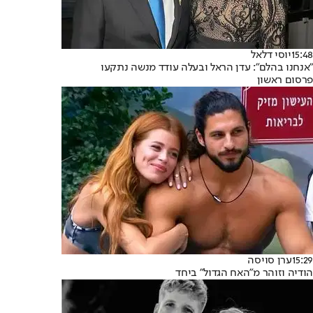
15:48
יוסי דלאל
"אנחנו בהלם": עדן הראל ובעלה עודד מנשה נתקעו
פרסום ראשון
15:29
ערן סויסה
הודיה וזוהר מ"האח הגדול" ביחד