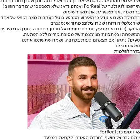
שיר אלמליח
החליטה להפתיע את בן זוגה ואבי בתה
דותן שטרן
בחתונה בהפת
הירשמו לניוזלטר של ForReal ואנחנו נדאג שלא תפספסו שום דבר חשוב!
בהרשמה, אני מאשר/ת את
תנאי השימוש
בתחילת השבוע נודע כי האירוע המרגש בוטל בעקבות מצב רפואי של אחד
שיר אלמליח ודותן שטרן,צילום: מתוך אינסטגרם
הבוקר (ד') נודע כי בעקבות הפרסומים על תכנון החתונה, דותן התרגש 
המשפחה ובמתכונת מצומצמת של מסיבת פורים ללא הפתעה.
טעינו? נתקן! אם מצאתם טעות בכתבה, נשמח שתשתפו אותנו
נושאיםחמים
בדרך לשלמות
17:43
מערכת ForReal
יותם גבריאל חושף: "חרדת הגאווה" לקראת המצעד