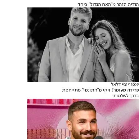
הודיה וזוהר מ"האח הגדול" ביחד
13:09
יוסי דלאל
פרידה מעומר? ויקי מ"חתונמי" מתייחסת
בדרך לשלמות