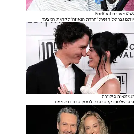
17:43
מערכת ForReal
יותם גבריאל חושף: "חרדת הגאווה" לקראת המצעד
17:27
נאוה סילוורה
פופ-שלטון: קייטי פרי וג'סטין טרודו רשמיים