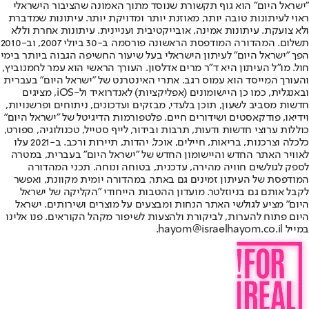
"ישראל היום" הוא גוף תקשורת שנוסד מתוך האמונה שהציבור הישראלי
ראוי לעיתונות טובה יותר, מאוזנת יותר ומדויקת יותר. עיתונות שמדברת
ולא צועקת. עיתונות אמינה, אובייקטיבית ועניינית. עיתונות אחרת וללא
תשלום. המהדורה המודפסת הראשונה פורסמה ב-30 ביולי 2007, וב-2010
הפך "ישראל היום" לעיתון הישראלי בעל שיעור החשיפה הגבוה ביותר בימי
חול. מו"ל העיתון היא ד"ר מרים אדלסון. העורך הראשי הוא עמר לחמנוביץ,
והעורך המייסד הוא עמוס רגב. אתרי האינטרנט של "ישראל היום" בעברית
ובאנגלית, כמו כן היישומונים (אפליקציות) לאנדרואיד ול-iOS, מציגים
חדשות מסביב לשעון, תוכן בלעדי, מבזקים ועדכונים, ניתוחים ופרשנויות,
וידיאו, פודקאסטים ושידורים חיים. פלטפורמות הדיגיטל של "ישראל היום"
כוללות ערוצי חדשות ודעות, תרבות ובידור, לייף סטייל, טכנולוגיה, ספורט,
כלכלה וצרכנות, בריאות, חיילים, אוכל, יהדות, תיירות ורכב. ב-2021 עלו
לאוויר האתר החדש והיישומון החדש של "ישראל היום" בעברית, במטרה
לספק לגולשים חוויה מהירה, עדכנית, בטוחה ונוחה. תכני המהדורה
המודפסת של העיתון זמינים גם באתר, במהדורה יומית מקוונת, ואפשר
לקבל אותם גם בניוזלטר. מועדון ההטבות הייחודי "הקליקה של ישראל
היום" מציע לגולשי האתר הנחות ומבצעים על מוצרים ושירותים. ישראל
היום פתוח להערות, לביקורת ולהצעות לשיפור מקהל הקוראים. פנו אלינו
במייל hayom@israelhayom.co.il.