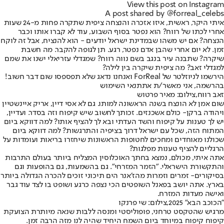
View this post on Instagram
A post shared by @forreal_celebs
איתי היקר, ראשית, איזו אזכרה והנצחה ציפית שתקרה פחות מ-24 שעות
אחרי לכתו של רווח? הוא נפטר בסוף השבוע, עוד לא קברו אותו וכבר
הנצחה? אם יש משהו שבמדינת ישראל יודעים - הוא להנציח, אבל זה לוקח
זמן. לא יום אחרי שהבן אדם נפטר, רגע. תן לגופה להקבר. מה חשבת
שיקרה? שתבנה עיר בנגב בשם נווה רווח? שמגדלי עזריאלי ישנו את שמם
למגדלי זאב? מה ציפית שיקרה בין לילה?
הירשמו לניוזלטר של ForReal ואנחנו נדאג שלא תפספסו שום דבר חשוב!
בהרשמה, אני מאשר/ת את
תנאי השימוש
זאב רווח,צילום: מאיר פרטוש
שום אמן לא הונצח בשנה הראשונה למותו. גם לא אסי דיין, אריק איינשטיין
ויהודה ברקן- כולם אשכנזים. זכותך לחשוב שיש קיפוח וזה בסדר. ועדיין,
יש לך טענות על קיפוח והשד העדתי ובא לך להציף אותו? למה דווקא ביום
המתוח הזה, שכל עם ישראל דרוך בציפיה והתרגשות? למה דווקא ביום
שכולנו מאוחדים ומחכים לחטופות הראשונות שיחזרו בריאות ועומדות על
הרגליים להציף טענות מפלגות?
אתה איתי, מכולם, נמצא בחתך האוכלוסין המצליח ביותר בעולם התרבות
והתקשורת הישראלי. ״הזמר המזרחי״. גם בהשמעות, גם בהופעות וגם
בסיקורים- זמרים וזמרות מהז׳אנר הים תיכוני זוכים להכרה הגדולה ביותר
בארץ. אתה יושב בפאנל השופטים הכי נצפה כרגע ושופט בו לצד עוד גבר
ואישה מעדות המזרח.
"הכוכב הבא" 2025,צילום: שי פרנקו
מרגיש שהטקסט טרחני, פופוליסטי ומנסה ללבות שנאה מיותרת הצועקת
קיפוח קיפוח במיוחד ביום השמח היחיד שהיה לנו מזה הרבה זמן.