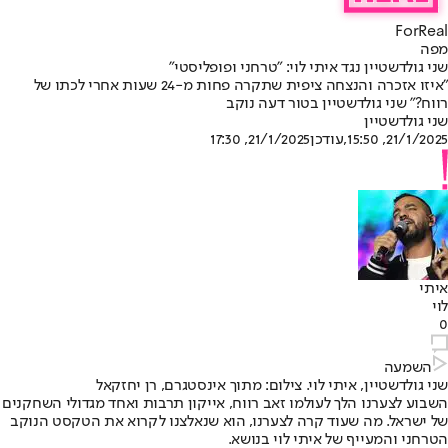
ForReal
מפה
שני גולדשטיין נגד איתי לוי: "טרחני ופופליסטי"
"איזו אזכרה והנצחה ציפית שתקרה פחות מ-24 שעות אחרי לכתו של
רווח?" שני גולדשטיין בטור דעה נוקב
שני גולדשטיין
21/1/2025, 15:50
,עודכן
21/1/2025, 17:30
איתי
לוי
0
השמעה
שני גולדשטיין, איתי לוי. צילום: מתוך אינסטגרם, רן יחזקאל
השבוע לצערנו הלך לעולמו זאב רווח, אייקון תרבות ואחד מגדולי השחקנים
של ישראל. מה שעוד קרה לצערנו, הוא שנאלצנו לקרוא את הטקסט הנוקב
הטרחני והמעייף של איתי לוי בנושא.