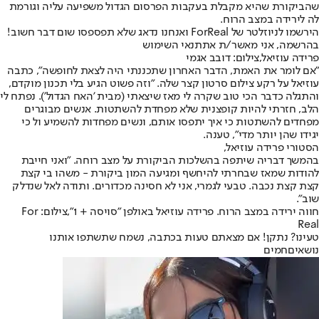
שהביקורת שהיא מקבלת בעקבות הפרסום הגדול משפיעה עליה וגורמת
לה לירידה במצב הרוח.
הירשמו לניוזלטר של ForReal ואנחנו נדאג שלא תפספסו שום דבר חשוב!
בהרשמה, אני מאשר/ת את
תנאי השימוש
פרידה עוזיאל,צילום: דובב אגמי
"אם לומר את האמת, הדבר האחרון שתכננתי היה לצאת לחופשה", כתבה
עוזיאל על רקע צילום סרטון קצר שלה. "וזה פשוט הגיע בלי תכנון מוקדם,
והתגלה כדבר הכי טוב שקרה לי מאז שיצאתי (מבית 'האח הגדול'). נפתח לי
הלב, חזרתי להיות קופצנית שלא מפחדת להשתטות. אנשים מבוגרים
מפחדים להשתטות כי איך יתפסו אותם, ונשים מפחדות להשמיע ול כי
יגידו שהן יותר מדי", טענה.
הסטורי פרידה עוזיאל,
בהמשך דבריה שיתפה בהשלכות הביקורת על מצב רוחה. "ואני חייבת
להודות שמאז שבחרתי להיחשף ומגיעה המון ביקורת - משהו בי קצת
קצת קצת נכבה. טבעי לגמרי, אני לא חסינה מכדורים. ותודה לאל שנדלק
שוב".
חווה ירידה במצב הרוח. פרידה עוזיאל באולפן "סויסה + 1",צילום: For
Real
טעינו? נתקן! אם מצאתם טעות בכתבה, נשמח שתשתפו אותנו
נושאיםחמים