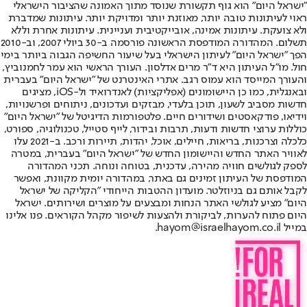
"ישראל היום" הוא גוף תקשורת שנוסד מתוך האמונה שהציבור הישראלי
ראוי לעיתונות טובה יותר, מאוזנת יותר ומדויקת יותר. עיתונות שמדברת
ולא צועקת. עיתונות אמינה, אובייקטיבית ועניינית. עיתונות אחרת וללא
תשלום. המהדורה המודפסת הראשונה פורסמה ב-30 ביולי 2007, וב-2010
הפך "ישראל היום" לעיתון הישראלי בעל שיעור החשיפה הגבוה ביותר בימי
חול. מו"ל העיתון היא ד"ר מרים אדלסון. העורך הראשי הוא עמר לחמנוביץ,
והעורך המייסד הוא עמוס רגב. אתרי האינטרנט של "ישראל היום" בעברית
ובאנגלית, כמו כן היישומונים (אפליקציות) לאנדרואיד ול-iOS, מציגים
חדשות מסביב לשעון, תוכן בלעדי, מבזקים ועדכונים, ניתוחים ופרשנויות,
וידיאו, פודקאסטים ושידורים חיים. פלטפורמות הדיגיטל של "ישראל היום"
כוללות ערוצי חדשות ודעות, תרבות ובידור, לייף סטייל, טכנולוגיה, ספורט,
כלכלה וצרכנות, בריאות, חיילים, אוכל, יהדות, תיירות ורכב. ב-2021 עלו
לאוויר האתר החדש והיישומון החדש של "ישראל היום" בעברית, במטרה
לספק לגולשים חוויה מהירה, עדכנית, בטוחה ונוחה. תכני המהדורה
המודפסת של העיתון זמינים גם באתר, במהדורה יומית מקוונת, ואפשר
לקבל אותם גם בניוזלטר. מועדון ההטבות הייחודי "הקליקה של ישראל
היום" מציע לגולשי האתר הנחות ומבצעים על מוצרים ושירותים. ישראל
היום פתוח להערות, לביקורת ולהצעות לשיפור מקהל הקוראים. פנו אלינו
במייל hayom@israelhayom.co.il.