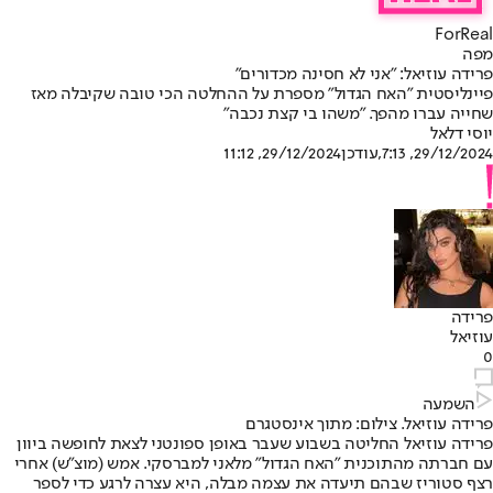
ForReal
מפה
פרידה עוזיאל: "אני לא חסינה מכדורים"
פיינליסטית "האח הגדול" מספרת על ההחלטה הכי טובה שקיבלה מאז
שחייה עברו מהפך. "משהו בי קצת נכבה"
יוסי דלאל
29/12/2024, 7:13
,עודכן
29/12/2024, 11:12
פרידה
עוזיאל
0
השמעה
פרידה עוזיאל. צילום: מתוך אינסטגרם
פרידה עוזיאל החליטה בשבוע שעבר באופן ספונטני לצאת לחופשה ביוון
עם חברתה מהתוכנית "האח הגדול" מלאני למברסקי. אמש (מוצ"ש) אחרי
רצף סטוריז שבהם תיעדה את עצמה מבלה, היא עצרה לרגע כדי לספר