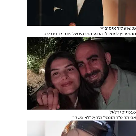
14:03
עומר איסוביץ'
מהמירוץ למסלול: הרגע המרגש של עומרי רוזנבליט
13:33
יוסי דלאל
אביתר מ"חתונמי" נלחץ: "לא אשקר"