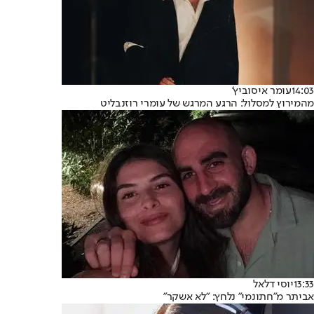
14:03
עומר איסוביץ'
מהמירוץ למסלול: הרגע המרגש של עומרי רוזנבליט
13:33
יוסי דלאל
אביתר מ"חתונמי" נלחץ: "לא אשקר"