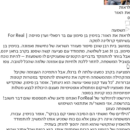
לראות
את האור
0
השמעה
לראות את האור: בנימין בן סימון עם בר רפאלי וערן סויסה | For Real
בשיתוף קרולינה למקה
במושב בית רבן שוכן סיפור מעורר השראה של נחישות ואמונה. בנימין בן
סימון, בן 31 ואב לשלושה, מתמודד עם פציעה קשה שספג בקרב בחאן יונס,
אבל בוחר להתמקד בדברים הקטנים שמעניקים לו משמעות – להיות נוכח
בשביל המשפחה, לחזור ללכת ולחיות עם אמונה שלמה שהכל לטובה. צפו
👆
הפציעה בקרב כמעט עלתה לו ברגלו, אבל התמיכה העצומה שקיבל
מהקהילה ומהמשפחה חיזקה את נחישותו להתמקד במטרות קטנות
וברורות. "כל צעד קטן שאני עושה הוא ניצחון", אומר בן סימון, שמקדיש
את מאמציו לשיקום ומתמלא אופטימיות מעצם היכולת לבצע מטלות
יומיומיות כמו קניות בסופר.
הירשמו לניוזלטר של ForReal ואנחנו נדאג שלא תפספסו שום דבר חשוב!
בהרשמה, אני מאשר/ת את
תנאי השימוש
משפחה כעוגן
"הילדים שלי ואשתי הם הסיבה שאני קם בבוקר", אומר בנימין. עבורו,
המשפחה אינה רק עוגן אלא גם כוח שמניע אותו להמשיך, להתמודד
ולהאמין שהקושי שהוא חווה יהפוך לחוזק בעתיד.
האמונה של בנימין היא הכוח שמחזיק אותו. הוא בטוח שכל אתגר שהוא