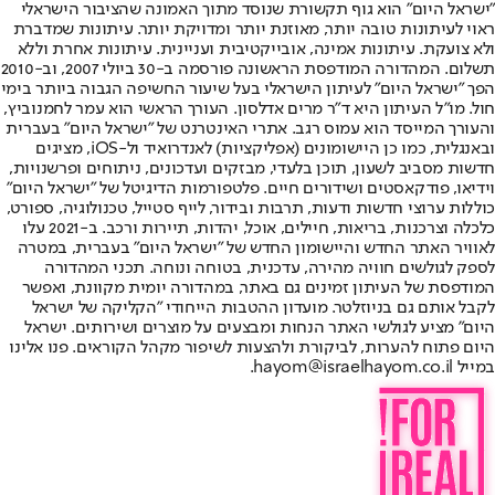
"ישראל היום" הוא גוף תקשורת שנוסד מתוך האמונה שהציבור הישראלי
ראוי לעיתונות טובה יותר, מאוזנת יותר ומדויקת יותר. עיתונות שמדברת
ולא צועקת. עיתונות אמינה, אובייקטיבית ועניינית. עיתונות אחרת וללא
תשלום. המהדורה המודפסת הראשונה פורסמה ב-30 ביולי 2007, וב-2010
הפך "ישראל היום" לעיתון הישראלי בעל שיעור החשיפה הגבוה ביותר בימי
חול. מו"ל העיתון היא ד"ר מרים אדלסון. העורך הראשי הוא עמר לחמנוביץ,
והעורך המייסד הוא עמוס רגב. אתרי האינטרנט של "ישראל היום" בעברית
ובאנגלית, כמו כן היישומונים (אפליקציות) לאנדרואיד ול-iOS, מציגים
חדשות מסביב לשעון, תוכן בלעדי, מבזקים ועדכונים, ניתוחים ופרשנויות,
וידיאו, פודקאסטים ושידורים חיים. פלטפורמות הדיגיטל של "ישראל היום"
כוללות ערוצי חדשות ודעות, תרבות ובידור, לייף סטייל, טכנולוגיה, ספורט,
כלכלה וצרכנות, בריאות, חיילים, אוכל, יהדות, תיירות ורכב. ב-2021 עלו
לאוויר האתר החדש והיישומון החדש של "ישראל היום" בעברית, במטרה
לספק לגולשים חוויה מהירה, עדכנית, בטוחה ונוחה. תכני המהדורה
המודפסת של העיתון זמינים גם באתר, במהדורה יומית מקוונת, ואפשר
לקבל אותם גם בניוזלטר. מועדון ההטבות הייחודי "הקליקה של ישראל
היום" מציע לגולשי האתר הנחות ומבצעים על מוצרים ושירותים. ישראל
היום פתוח להערות, לביקורת ולהצעות לשיפור מקהל הקוראים. פנו אלינו
במייל hayom@israelhayom.co.il.